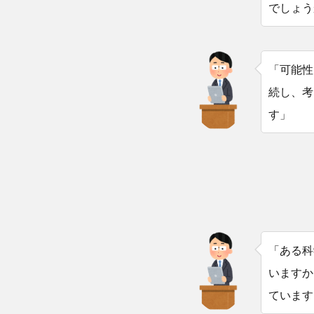
でしょう
「可能性
続し、考
す」
「ある科
いますか
ています