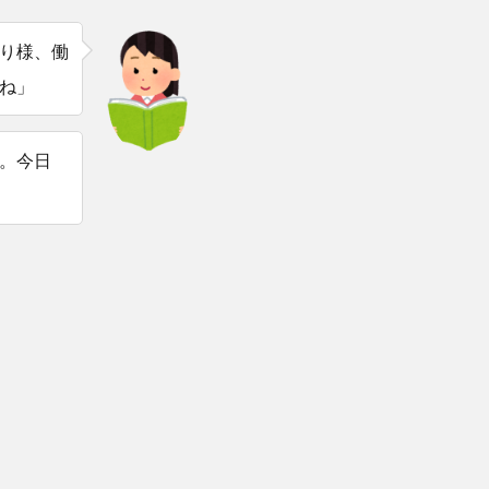
り様、働
ね」
。今日