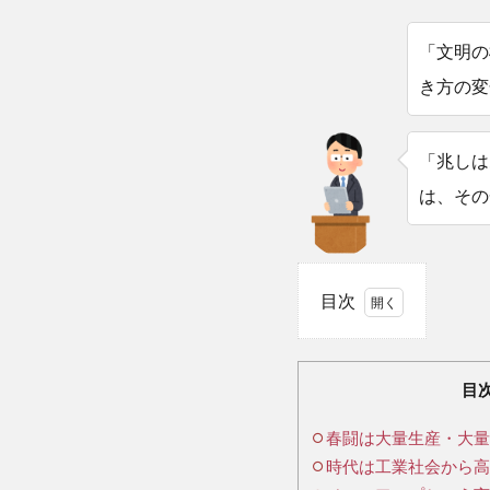
「文明の
き方の変
「兆しは
は、その
目次
1
春
闘は
目
大量
春闘は大量生産・大量
生
時代は工業社会から高
産・