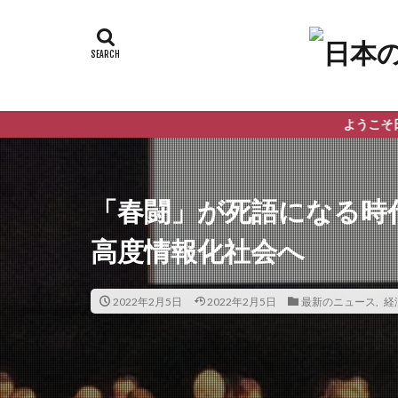
ようこそ日本の危機へ！こ
「春闘」が死語になる時
高度情報化社会へ
2022年2月5日
2022年2月5日
最新のニュース
,
経