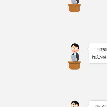
「『致知
雄氏が使
「彼の説