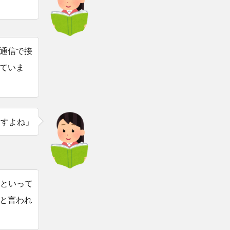
通信で接
ていま
ますよね」
うといって
と言われ