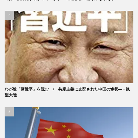
わが敵「習近平」を読む / 共産主義に支配された中国の惨状―—絶
望大陸