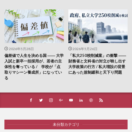
2026年5月28日
2026年5月26日
偏差値で人生を決める国 ―― 大学
「私大250校削減案」の衝撃 ――
入試と新卒一括採用が、若者の主
財務省と文科省の対立が映し出す
体性を奪っている / 学校が「点
大学政策の行方 / 私大増設の背景
取りマシーン養成所」になってい
にあった規制緩和と天下り問題
る
未分類カテゴリ