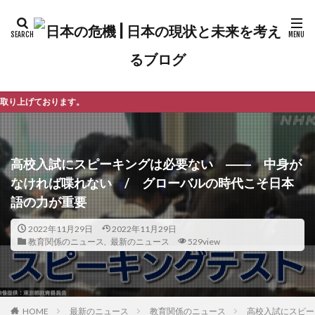
よう
高校入試にスピーキングは必要ない ―― 中身が
なければ喋れない / グローバルの時代こそ日本
語の力が重要
2022年11月29日
2022年11月29日
教育関係のニュース
,
最新のニュース
529view
最新のニュース
教育関係のニュース
高校入試にスピー
HOME