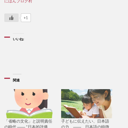
にほんブログ村
+1
いいね:
関連
「省略の文化」と説明責任
子どもに伝えたい、日本語
の時代 ―― “日本的評価
の力 ―― 日本語の特徴