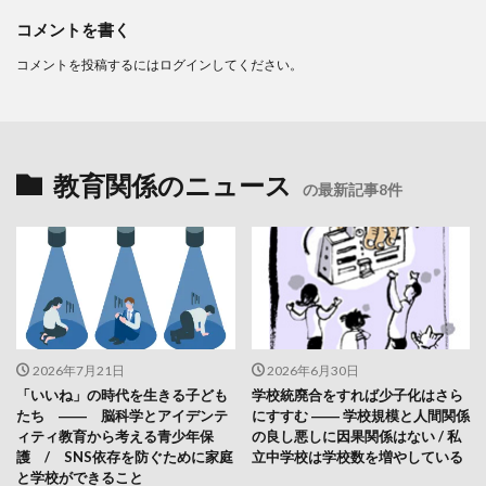
コメントを書く
コメントを投稿するには
ログイン
してください。
教育関係のニュース
の最新記事8件
2026年7月21日
2026年6月30日
「いいね」の時代を生きる子ども
学校統廃合をすれば少子化はさら
たち ―― 脳科学とアイデンテ
にすすむ ―― 学校規模と人間関係
ィティ教育から考える青少年保
の良し悪しに因果関係はない / 私
護 / SNS依存を防ぐために家庭
立中学校は学校数を増やしている
と学校ができること