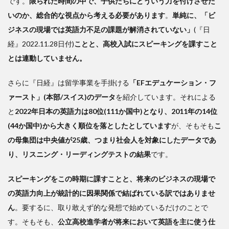
です。
限られた時間の中で、子供たちにどういう力を付けさせた
無視
した
いのか、総合的な視点から考える必要があります
。
単純に、「ビ
カリ
ジネスの現場では英語力不足の課題が解消されていない」
(『日
キュ
経』2022.11.28日付)
ことと、高校入試にスピーキングを課すこと
ラム
とは連動していません。
3
英
さらに『日経』は留学事業を手掛ける
「EFエデュケーション・フ
語カ
ァースト」(本部/スイス)のデータ
を紹介しています。それによる
リキ
ュラ
と
2022年日本の英語力は80位(111か国中)となり、2011年の14位
ムー
(44か国中)から大きく順位を落としたとしています
が、そもそも
こ
ー先
の母集団は中央値が25歳、つまり社会人を対象にしたデータであ
走り
し過
り、リスニング・リーディングテストの結果
です。
ぎ
スピーキングをこの時期に課すことと、将来のビジネスの現場で
の英語力向上が統計的に因果関係で結ばれている訳ではありませ
ん
。要するに、取り敢えず的な発想で始めているだけのことで
す。そもそも、
公立高校進学者が将来において英語を主に使う仕