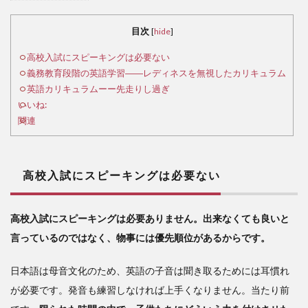
高
校入
目次
[
hide
]
試に
スピ
高校入試にスピーキングは必要ない
ーキ
義務教育段階の英語学習――レディネスを無視したカリキュラム
ング
英語カリキュラムーー先走りし過ぎ
は必
いいね:
要な
関連
い
2
義
高校入試にスピーキングは必要ない
務教
育段
階の
高校入試にスピーキングは必要ありません。出来なくても良いと
英語
言っているのではなく、物事には優先順位があるからです。
学習
――
レデ
日本語は母音文化のため、英語の子音は聞き取るためには耳慣れ
ィネ
が必要です。発音も練習しなければ上手くなりません。当たり前
スを