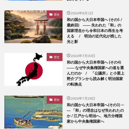
2026年8月1日
歴史
和の国から大日本帝国へ (その5 /
最終回) ―― 失われた「和」の
国家理念から令和日本の再生を考
える / 明治の近代化が残した
光と影
2026年7月30日
歴史
和の国から大日本帝国へ (その4)
―― なぜ中央集権国家への道を選
んだのか / 「公議所」と小栗上
野介プランから読み解く明治国家
の転換点
2026年7月28日
歴史
和の国から大日本帝国へ(その3) —
― 「和」の理念はなぜ失われたの
か / 江戸から明治へ、地方分権国
家から中央集権国家へ