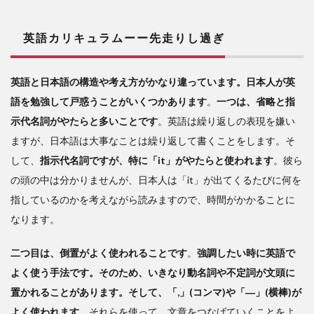
英語カリキュラムーー先走りし過ぎ
英語と日本語の構造や考え方がかなり違っています。日本人が英
語を勉強して戸惑うことがいくつかあります
。
一つは、省略と指
示代名詞がやたらと多いことです
。英語は繰り返しの表現を嫌い
ますが、日本語は大事なことは繰り返して書くことをします。そ
して、
指示代名詞ですが、特に「it」がやたらと使われます
。彼ら
の頭の中は分かりませんが、日本人は「it」が出てくるたびに何を
指しているのかを考えながら読みますので、時間がかかることに
なります。
二つ目は、倒置がよく使われることです
。
強調したい時に英語で
よく使う手法です。そのため、いきなり動名詞や不定詞が文頭に
置かれることがあります。そして、「,」(コンマ)や「―」(横棒)が
よく使われます。
それらを使って、文章をつなげていくことをよ