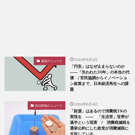
2026年8月6日
最新のニュース
「円安」はなぜ止まらないのか
――「失われた30年」の本当の代
償 / 官民協調からイノベーショ
ン政策まで、日本経済再生への課
題
2026年8月4日
政治関係のニュース
「財源」はあるので消費税1%の
実現を ―― 「生活苦」世帯が
過半という現実 / 消費税減税を
選挙公約にした政党が消費減税に
反対している