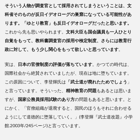
そういう人物が調査官として採用されてしまうということは、文
科省そのものが反日イデオローグの巣窟になっている可能性があ
ります。「ゆとり教育」も反日イデオローグだったと思います。
これから先も思いやられます。
文科大臣も国会議員も一人ひとり
自覚をもって、教科書調査官の採用や検定制度、さらには教育行
政に対して、もう少し関心をもって欲しいと思っています
。
実は、
日本の官僚制度の評価が落ちています
。かつての時代は、
国際社会から絶賛されていましたが、現在は地に堕ちています。
この原因について、李登輝氏は
「武士道が廃れたためでしょう
」
と言っています。そういった、
精神教育の問題
もあるとは思いま
すが、
国家公務員採用試験のあり方
の問題もあると思います。と
にかく、「官僚組織が退廃すると、国民のほうもそれに合わせる
ようにして道徳的に堕落していく。」(李登輝『武士道改題』小学
館.2003年/245ページ)と言っています。