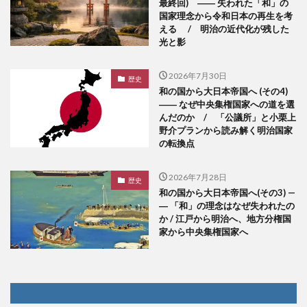
最終回) ―― 失われた「和」の
国家理念から令和日本の再生を考
える / 明治の近代化が残した
光と影
2026年7月30日
歴史
和の国から大日本帝国へ (その4)
―― なぜ中央集権国家への道を選
んだのか / 「公議所」と小栗上
野介プランから読み解く明治国家
の転換点
2026年7月28日
歴史
和の国から大日本帝国へ(その3) —
― 「和」の理念はなぜ失われたの
か / 江戸から明治へ、地方分権国
家から中央集権国家へ