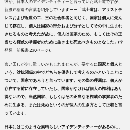
彼が、日本人のアイデンティティーと言っていた武士道ですが、
新渡戸稲造の言葉を紹介していますーー「
武士道は、アリストテ
レスおよび近世の二、三の社会学者と同じく、国家は個人に先ん
じて存在し、個人は国家の部分および分子としてその中に生まれ
きたるものと考えたが故に、個人は国家のため、もしくはその正
当なる権威の掌握者のために生きまた死ぬべきものとなした
」(李
登輝 前掲書.230ページ)。
言い回しが少し難しいかもしれませんが、要するに
国家と個人と
いう、対抗関係の中でどちらを優先して考えるのかということに
ついて、国家であろうと言っています。その際の理屈は、個人が
存在する前に存在していたし、国家がなければ個人の権利はあり
得ないので、当然国家、もしくはその正当なる権威の掌握者のた
めに生きる、または死ぬというのが個人の生き方として正着と言
っています
。
日本にはこのような素晴らしいアイデンティティーがあるのに、