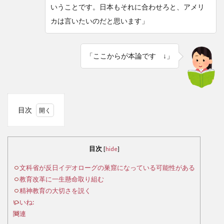
いうことです。日本もそれに合わせろと、アメリ
カは言いたいのだと思います」
「ここからが本論です ↓」
目次
1
文
科省
目次
[
hide
]
が反
日イ
文科省が反日イデオローグの巣窟になっている可能性がある
デオ
教育改革に一生懸命取り組む
ロー
精神教育の大切さを説く
グの
いいね:
巣窟
関連
にな