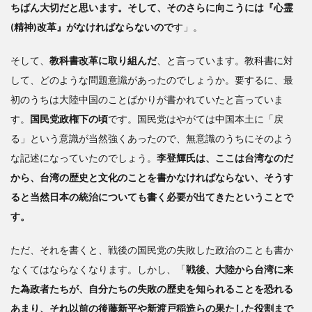
ちばん大切だと思います。そして、そのさらに向こうには『心霊
(精神)改革』がなければならないので
す」。
そして、
教科書改革に取り組んだ
、と言っています。教科書に対
して、どのような問題意識があったのでしょうか。要するに、最
初のうちは大陸中国のことばかりが書かれていたと言っていま
す。
国民党政権下の頃
です。国民党はやがては中国本土に「戻
る」という意識が当然強くあったので、無意識のうちにそのよう
な記述になっていたのでしょう。
李登輝氏は、ここは台湾なのだ
から、台湾の歴史と文化のことを書かなければならない、そうす
ると当然日本の統治についても書く必要が出てきたということで
す。
ただ、それを書くと、戦後の国民党の失敗した政治のことも書か
なくてはならなくなります。しかし、「
戦後、大陸から台湾に来
た為政者たちが、自分たちの失敗の歴史を知られることを恐れる
あまり、それ以前の後藤新平や新渡戸稲造らの果たした役割まで