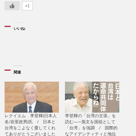
+1
いいね:
関連
レクイエム 李登輝(日本人
李登輝の「台湾の主張」を
名/岩里政男)氏 / 日本と
読む―—孫文を国祖として
台湾をこよなく愛してくれ
「台湾」を強調 / 国際的
てありがとうございました
なアイデンティティと地位