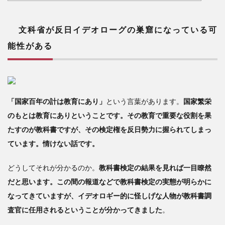
って
いる
可能
文科省が反日イデオローグの巣窟になっている可
性が
能性がある
ある
2
教
育改
革に
「国家百年の計は教育にあり」
という言葉があります。
国家繁栄
一生
のもとは教育にありということです。その教育で重要な役割を果
懸命
たすのが教科書ですが、その検定権を反日勢力に握られてしまっ
取り
組む
ています。情けない話です。
3
どうしてそれが分かるのか。
教科書検定の結果を見れば一目瞭然
精
神教
だと思います。この間の報道などで教科書検定の実態が明らかに
育の
なってきていますが、イデオロギー的に怪しげな人物が教科書調
大切
査官に任用されるということが分かってきました
。
さを
説く