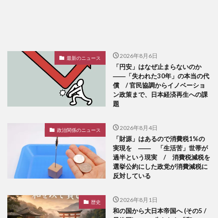
2026年8月6日
最新のニュース
「円安」はなぜ止まらないのか
――「失われた30年」の本当の代
償 / 官民協調からイノベーショ
ン政策まで、日本経済再生への課
題
2026年8月4日
政治関係のニュース
「財源」はあるので消費税1%の
実現を ―― 「生活苦」世帯が
過半という現実 / 消費税減税を
選挙公約にした政党が消費減税に
反対している
2026年8月1日
歴史
和の国から大日本帝国へ (その5 /