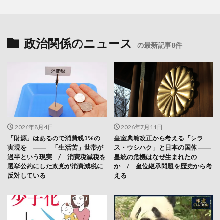
政治関係のニュース
の最新記事8件
2026年8月4日
2026年7月11日
「財源」はあるので消費税1%の
皇室典範改正から考える「シラ
実現を ―― 「生活苦」世帯が
ス・ウシハク」と日本の国体 ――
過半という現実 / 消費税減税を
皇統の危機はなぜ生まれたの
選挙公約にした政党が消費減税に
か / 皇位継承問題を歴史から考
反対している
える