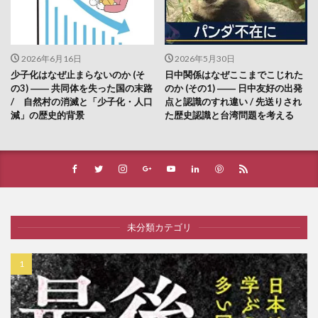
2026年6月16日
2026年5月30日
少子化はなぜ止まらないのか (そ
日中関係はなぜここまでこじれた
の3) ―― 共同体を失った国の末路
のか (その1) ―― 日中友好の出発
/ 自然村の消滅と「少子化・人口
点と認識のすれ違い / 先送りされ
減」の歴史的背景
た歴史認識と台湾問題を考える
未分類カテゴリ