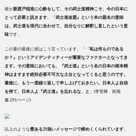
彼が
新渡戸稲造に心酔をして、その武士道精神こそ、今の日本に
とって必要と説きます
。『
武士道改題』という本の題名の意味
は、武士道を現代に合わせて、自分なりに解釈し直したという意
味
です。
この著の最後に彼はこう言っています。「『
私は何ものである
か？』というアイデンティティーが重要なファクターとなってき
ます。その意味においても、『武士道』という名の日本の根本精
神はますます絶対必要不可欠な土台となってくると思うのです。
最後に、もう一度繰り返して申し上げておきたい。日本人よ自信
を持て、日本人よ『武士道』を忘れるな、と
」(李登輝 前掲
書.291ページ)
以上のような
愛ある力強いメッセージで締めくくられています
。