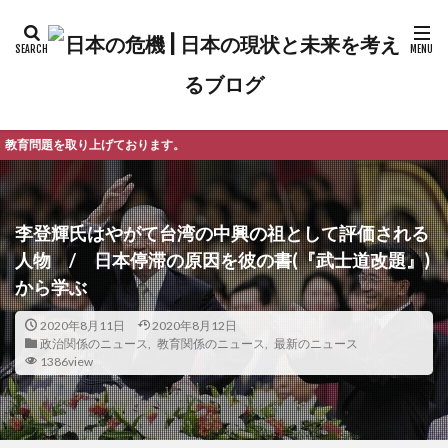
ります。
李登輝氏はやがて台湾の中興の祖として評価される
人物 / 日本停滞の原因を彼の書(『武士道改題』)
から学ぶ
2020年8月11日
2020年8月12日
政治関係のニュース
,
教育関係のニュース
,
最新のニュース
1386view