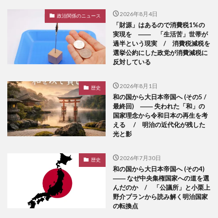
2026年8月4日
政治関係のニュース
「財源」はあるので消費税1%の
実現を ―― 「生活苦」世帯が
過半という現実 / 消費税減税を
選挙公約にした政党が消費減税に
反対している
2026年8月1日
歴史
和の国から大日本帝国へ (その5 /
最終回) ―― 失われた「和」の
国家理念から令和日本の再生を考
える / 明治の近代化が残した
光と影
2026年7月30日
歴史
和の国から大日本帝国へ (その4)
―― なぜ中央集権国家への道を選
んだのか / 「公議所」と小栗上
野介プランから読み解く明治国家
の転換点