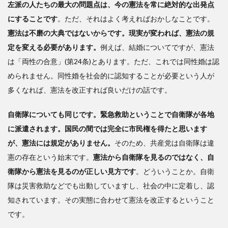
左派の人たちの最大の問題点は、今の憲法を常に絶対的な出発点
にすることです
。ただ、それはよく考えればおかしなことです。
憲法は不磨の大典ではないからです。現実が変われば、憲法の規
定を変える必要があります。
例えば、結婚についてですが、憲法
は「両性の合意」(第24条)とあります。ただ、これでは同性婚は認
められません。同性婚を社会的に認知することが必要という人が
多くなれば、憲法を改正すれば良いだけの話です。
自衛隊についても同じです。緊急救助ということで自衛隊が各地
に派遣されます。国民の間では完全に市民権を得たと思います
が、憲法には規定がありません。
そのため、共産党は自衛隊は違
憲の存在という始末です。
憲法から自衛隊を見るのではなく、
自
衛隊から憲法を見るのが正しい見方です
。どういうことか。
自衛
隊は災害救助などでも出動していますし、社会の中に定着し、認
知されています。その実態に合わせて憲法を改正するということ
です。