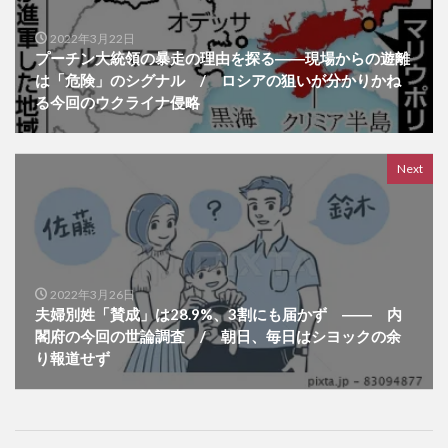
2022年3月22日
プーチン大統領の暴走の理由を探る――現場からの遊離
は「危険」のシグナル / ロシアの狙いが分かりかね
る今回のウクライナ侵略
Next
2022年3月26日
夫婦別姓「賛成」は28.9%、3割にも届かず ―― 内
閣府の今回の世論調査 / 朝日、毎日はシヨックの余
り報道せず