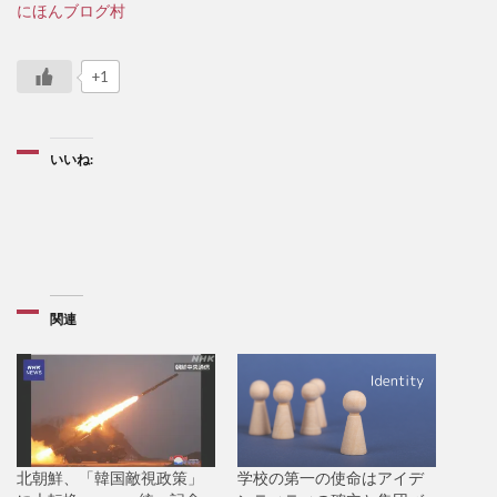
にほんブログ村
+1
いいね:
関連
北朝鮮、「韓国敵視政策」
学校の第一の使命はアイデ