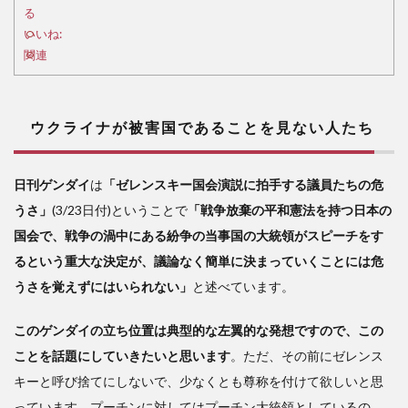
るこ
る
とを
いいね:
見な
関連
い人
たち
2
ウクライナが被害国であることを見ない人たち
喧
嘩両
成敗
日刊ゲンダイ
は
「ゼレンスキー国会演説に拍手する議員たちの危
的な
うさ」
(3/23日付)ということで
「戦争放棄の平和憲法を持つ日本の
発想
は前
国会で、戦争の渦中にある紛争の当事国の大統領がスピーチをす
時代
るという重大な決定が、議論なく簡単に決まっていくことには危
的な
うさを覚えずにはいられない」
と述べています。
もの
3
このゲンダイの立ち位置は典型的な左翼的な発想ですので、この
憲
ことを話題にしていきたいと思います
。ただ、その前にゼレンス
法か
ら現
キーと呼び捨てにしないで、少なくとも尊称を付けて欲しいと思
実を
っています。プーチンに対してはプーチン大統領としているの