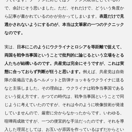
見る
で、余計にそう思いました。ただ、それだけで、どういう角度か
ので
はな
ら記事が書かれているのかが分かってしまいます。
表題だけで見
く、
透かされないようにするのが、本当は文筆家の一つのテクニック
現実
なのです。
から
憲法
を見
実は、
日本にこのようにウクライナとロシアを等距離で捉えて、
直す
両国を戦争当事国ということで批判的に論じるという立場をとる
必要
人たちが結構いるのです。共産党は完全にそうですが、これは実
があ
る
態に合っておらず判断が狂うと思います。
例えば、共産党は自衛
隊の装備品であるヘルメットと防弾チョッキをウクライナに送る
なと主張しました。その理由は、ウクライナは戦争当事国である
という捉え方です。
かつての時代は、戦争当事国ということで同
じように考えていたのですが、それは
今のように映像技術が発達
していませんので、厳密に分からなかったからです。いわゆる、
喧嘩両成敗ですが、一つの便宜的な手法だったのです。それを導
入した理屈としては、お互いが原因を作っているはずだからとい