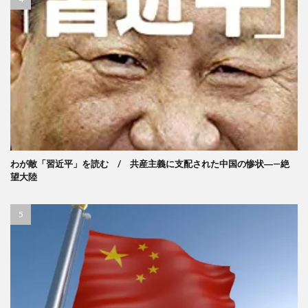
わが敵「習近平」を読む / 共産主義に支配された中国の惨状―—絶
望大陸