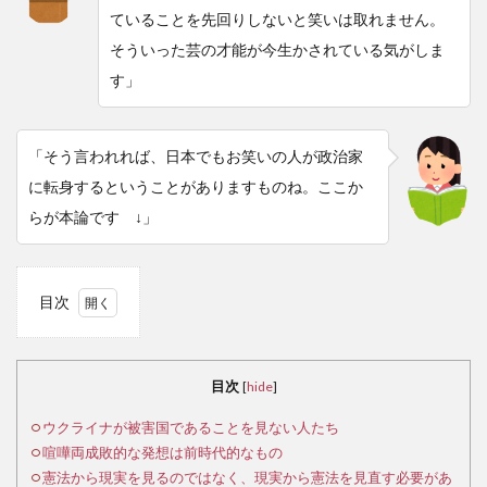
ていることを先回りしないと笑いは取れません。
そういった芸の才能が今生かされている気がしま
す」
「そう言われれば、日本でもお笑いの人が政治家
に転身するということがありますものね。ここか
らが本論です ↓」
目次
1
ウ
クラ
目次
[
hide
]
イナ
が被
ウクライナが被害国であることを見ない人たち
害国
喧嘩両成敗的な発想は前時代的なもの
であ
憲法から現実を見るのではなく、現実から憲法を見直す必要があ