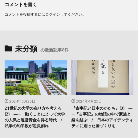
コメントを書く
コメントを投稿するには
ログイン
してください。
未分類
の最新記事8件
2024年5月25日
2024年4月25日
21世紀の大学の在り方を考える
『古事記と日本のかたち』(3) ―
(2) ―— 動くことによって大学
—『古事記』の物語の中で豪族と
の人気と運営資金を得る時代 /
縁を結ぶ / 日本のアイデンティ
私学の約半数が定員割れ
ティに則った国づくりを