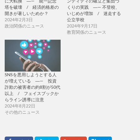
に大転換 ―— 統一記念
ンティティの確立と集団づ
塔を破壊 / 経済的格差の
くりの実践 ―— 不登校、
開きが著しいためか？
いじめが増加 / 迷走する
2024年2月3日
公立学校
政治関係のニュース
2024年9月17日
教育関係のニュース
SNSを悪用しようとする人
が増えている ―— 投資
詐欺の被害者の約8割が50代
以上 / フェイスブックか
らライン誘導に注意
2024年8月22日
その他のニュース