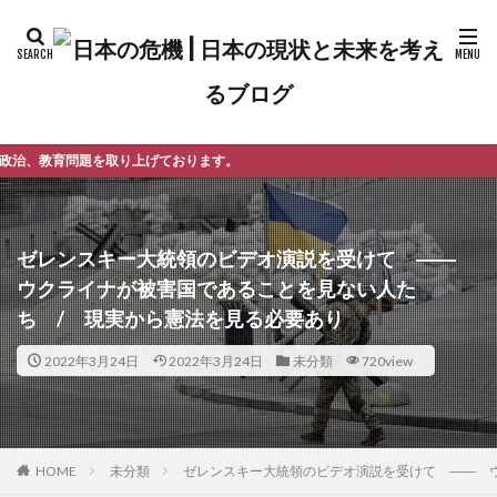
ております。
ゼレンスキー大統領のビデオ演説を受けて ――
ウクライナが被害国であることを見ない人た
ち / 現実から憲法を見る必要あり
2022年3月24日
2022年3月24日
未分類
720view
未分類
ゼレンスキー大統領のビデオ演説を受けて ―― 
HOME