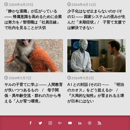
2026年6月25日
2026年6月11日
「静かな退職」が広がっている
少子化はなぜ止まらないのか (そ
―― 帰属意識を高めるために企業
の1) ―― 国家システムの歪みが生
は努力を / 管理職は「社員目線」
んだ「末期症状」/ 子育て支援で
で社内を見ることが大切
は解決できない
2026年5月7日
2026年5月2日
サルの子育てに学ぶ ―― 人間教育
A I との対話 (その2) —― 「明治
が失いつつあるもの / 母子関
のカオス」をどう捉えるか /
係・異年齢交流・群れの力から考
『大局的な知性』が育まれる土壌
える「人が育つ環境」
が日本にはない