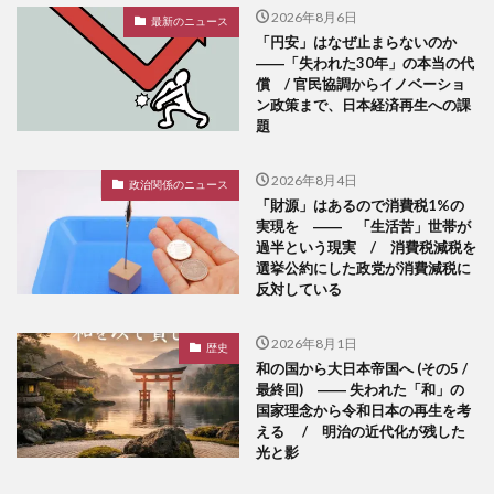
2026年8月6日
最新のニュース
「円安」はなぜ止まらないのか
――「失われた30年」の本当の代
償 / 官民協調からイノベーショ
ン政策まで、日本経済再生への課
題
2026年8月4日
政治関係のニュース
「財源」はあるので消費税1%の
実現を ―― 「生活苦」世帯が
過半という現実 / 消費税減税を
選挙公約にした政党が消費減税に
反対している
2026年8月1日
歴史
和の国から大日本帝国へ (その5 /
最終回) ―― 失われた「和」の
国家理念から令和日本の再生を考
える / 明治の近代化が残した
光と影