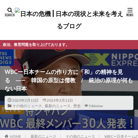
げております。
WBCー日本チームの作り方に「和」の精神を見
る ―— 韓国の原型は儒教 / 統治の原理が何も
ない日本
2023年3月11日
2023年3月11日
その他のニュース
,
最新のニュース
,
歴史
546view
最新のニュース
その他のニュース
WBCー日本チーム
HOME