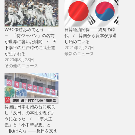
WBC優勝おめでとう ―
日韓経済関係――終焉の時
— 「侍ジャパン」の名前
代 / 韓国から資本が撤退
が世界に響いた瞬間 / 天
し始めている
下泰平の江戸時代に武士道
2021年2月27日
が生まれる
最新のニュース
2023年3月23日
その他のニュース
韓国は日本を踏み台に成長
し「反日」の本性を現すよ
うになった / 「事大主
義」と「小中華思想」と
「恨(はん)」――反日を支え