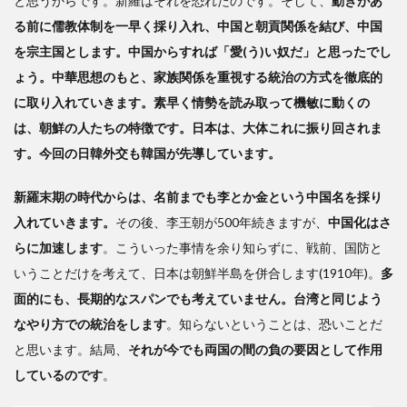
と思うからです。新羅はそれを恐れたのです。そして、
動きがあ
る前に儒教体制を一早く採り入れ、中国と朝貢関係を結び、中国
を宗主国とします。中国からすれば「愛(う)い奴だ」と思ったでし
ょう。中華思想のもと、家族関係を重視する統治の方式を徹底的
に取り入れていきます。素早く情勢を読み取って機敏に動くの
は、朝鮮の人たちの特徴です。日本は、大体これに振り回されま
す。今回の日韓外交も韓国が先導しています。
新羅末期の時代からは、名前までも李とか金という中国名を採り
入れていきます。
その後、李王朝が500年続きますが、
中国化はさ
らに加速します
。こういった事情を余り知らずに、戦前、国防と
いうことだけを考えて、日本は朝鮮半島を併合します(1910年)。
多
面的にも、長期的なスパンでも考えていません。台湾と同じよう
なやり方での
統治
をします
。知らないということは、恐いことだ
と思います。結局、
それが今でも両国の間の負の要因として作用
しているのです
。