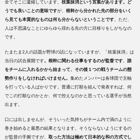
全てそこに凝縮しています。
枝葉抹消という言葉があります。ど
—国
防の
うでも良いことの意味です
が、
根幹から分かれた先の部分をいく
観点
ら見ても本質的なものは何も分からないということです
。ただ、
から
人は不思議なことにゆらゆら揺れる先の方に目移りをしがちなの
採用
され
です。
る
たまたま2人の話題が野球の話になっていますが、「枝葉抹消」は
3
当日の試合展開です
統
。根幹に関わる仕事をするのが監督です
。
誰
治の
をチームに入れるかから始まって、その後１つの戦うチームの態
原理
勢作りをしなければいけません。
集めたメンバーは各球団で主軸
が何
を打っている人ばかりです。普通に打順を組んで発表すれば、何
もな
い日
でこの打順なのかとか、何で控えなのかと思っている選手が当然
本
出ます。
口には出しませんが、そういった気持ちがチーム内で渦のように
巻き始めると最悪の結果となります。そうならないようにするの
が監督の手腕ですが、
取った方法は極めて日本的な和の方式でし