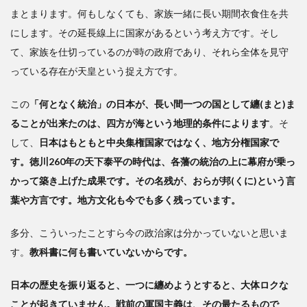
まとまります。何もしなくても、家族一緒に長い期間衣食住を共
にします。その延長線上に国家があるという考え方です。そし
て、家族を仕切っているのが時の政府であり、それら全体を見守
っている存在が天皇という捉え方です。
この
「何となく統治」の日本が、長い間一つの国として纏(まと)ま
ることが出来たのは、四方が海という地理的条件によります
。そ
して、
日本はもともと中央集権国家ではなく、地方分権国家で
す。徳川260年の天下泰平の時代は、各藩の統治の上に幕府が乗っ
かって築き上げた成果です。その名残が、おらが邦(くに)という言
葉や方言です。地方文化も今でも多く残っています。
多分、こういったことすら今の政治家は分かっていないと思いま
す。
教科書に何も書いていないからです。
日本の歴史を振り返ると、一つに纏めようとすると、大体ロクな
ことが起きていません。戦前の軍国主義は、その最たるもので