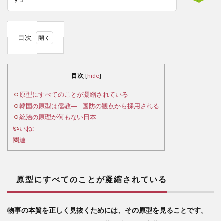
目次
1
原
型に
目次
[
hide
]
すべ
ての
原型にすべてのことが凝縮されている
こと
韓国の原型は儒教―—国防の観点から採用される
が凝
統治の原理が何もない日本
縮さ
いいね:
れて
関連
いる
2
韓
原型にすべてのことが凝縮されている
国の
原型
は儒
物事の本質を正しく見抜くためには、その原型を見ることです
。
教―