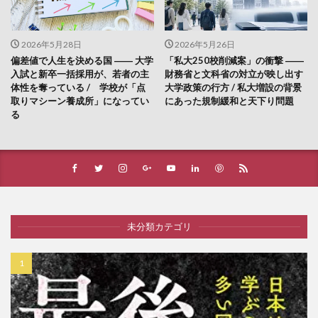
2026年5月28日
2026年5月26日
偏差値で人生を決める国 ―― 大学
「私大250校削減案」の衝撃 ――
入試と新卒一括採用が、若者の主
財務省と文科省の対立が映し出す
体性を奪っている / 学校が「点
大学政策の行方 / 私大増設の背景
取りマシーン養成所」になってい
にあった規制緩和と天下り問題
る
未分類カテゴリ