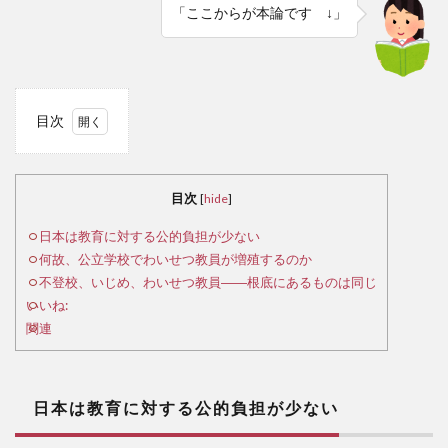
「ここからが本論です ↓」
目次
1
日
本は
目次
[
hide
]
教育
に対
日本は教育に対する公的負担が少ない
する
何故、公立学校でわいせつ教員が増殖するのか
公的
不登校、いじめ、わいせつ教員――根底にあるものは同じ
負担
いいね:
が少
関連
ない
2
何
日本は教育に対する公的負担が少ない
故、
公立