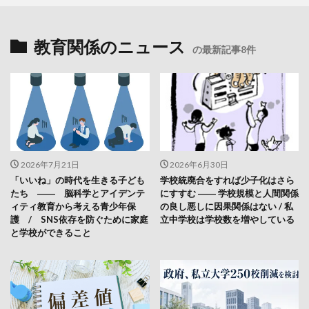
教育関係のニュース
の最新記事8件
2026年7月21日
2026年6月30日
「いいね」の時代を生きる子ども
学校統廃合をすれば少子化はさら
たち ―― 脳科学とアイデンテ
にすすむ ―― 学校規模と人間関係
ィティ教育から考える青少年保
の良し悪しに因果関係はない / 私
護 / SNS依存を防ぐために家庭
立中学校は学校数を増やしている
と学校ができること