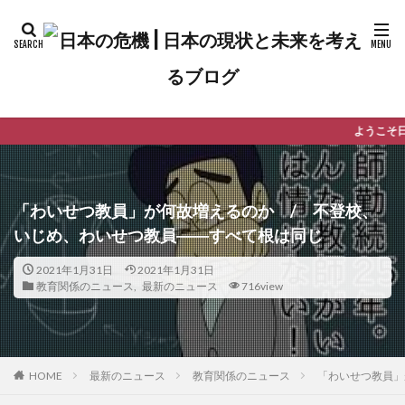
ようこそ日本の危機へ！このブログで
「わいせつ教員」が何故増えるのか / 不登校、
いじめ、わいせつ教員――すべて根は同じ
2021年1月31日
2021年1月31日
教育関係のニュース
,
最新のニュース
716view
最新のニュース
教育関係のニュース
「わいせつ教員」
HOME