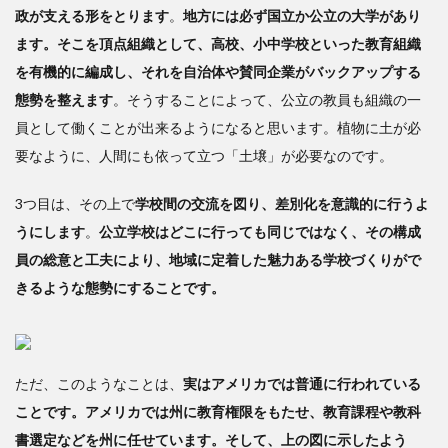
政が支える形をとります
。
地方には必ず国立か公立の大学があり
ます。そこを頂点組織として、高校、小中学校といった教育組織
を有機的に編成し、それを自治体や賛同企業がバックアップする
態勢を整えます
。そうすることによって、公立の教員も組織の一
員として働くことが出来るようになると思います。植物に土が必
要なように、人間にも依って立つ「土壌」が必要なのです。
3つ目は、その上で
学校間の交流を図り、差別化を意識的に行うよ
うにします
。
公立学校はどこに行っても同じではなく、その構成
員の総意と工夫により、地域に定着した魅力ある学校づくりがで
きるような態勢にすることです。
ただ、このようなことは、
実はアメリカでは普通に行われている
ことです。アメリカでは州に教育権限をもたせ、教育課程や教科
書選定などを州に任せています。そして、上の図に示したよう