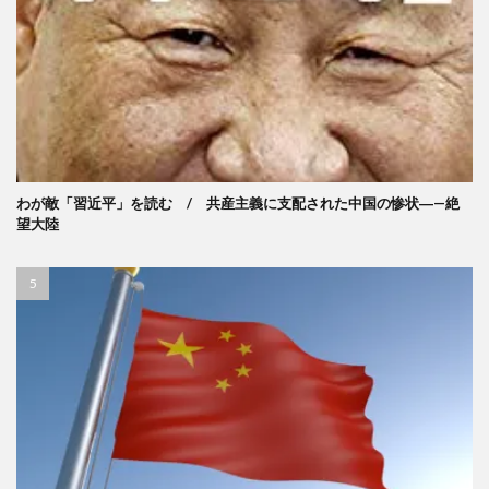
わが敵「習近平」を読む / 共産主義に支配された中国の惨状―—絶
望大陸