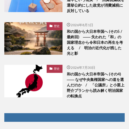
選挙公約にした政党が消費減税に
反対している
2026年8月1日
歴史
和の国から大日本帝国へ (その5 /
最終回) ―― 失われた「和」の
国家理念から令和日本の再生を考
える / 明治の近代化が残した
光と影
2026年7月30日
歴史
和の国から大日本帝国へ (その4)
―― なぜ中央集権国家への道を選
んだのか / 「公議所」と小栗上
野介プランから読み解く明治国家
の転換点