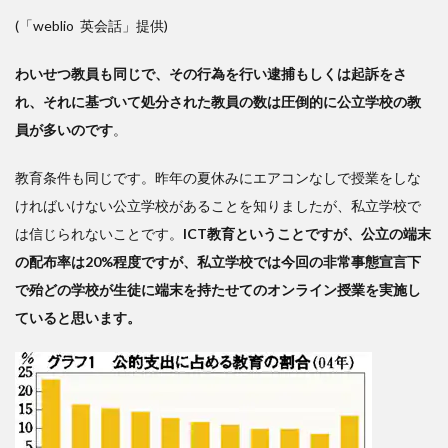
のは
(「weblio 英会話」提供)
同じ
わいせつ教員も同じで、その行為を行い逮捕もしくは起訴をさ
れ、それに基づいて処分された教員の数は圧倒的に公立学校の教
員が多いのです
。
教育条件も同じです。昨年の夏休みにエアコンなしで授業をしな
ければいけない公立学校があることを知りましたが、私立学校で
は信じられないことです。
ICT教育ということですが、公立の端末
の配布率は20%程度ですが、私立学校では今回の非常事態宣言下
で殆どの学校が生徒に端末を持たせてのオンライン授業を実施し
ていると思います。