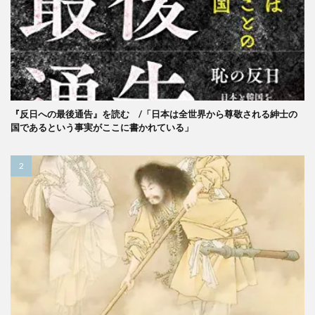
『反日への最後通告』を読む /「日本は全世界から尊敬される紳士の
国であるという事実がここに書かれている」