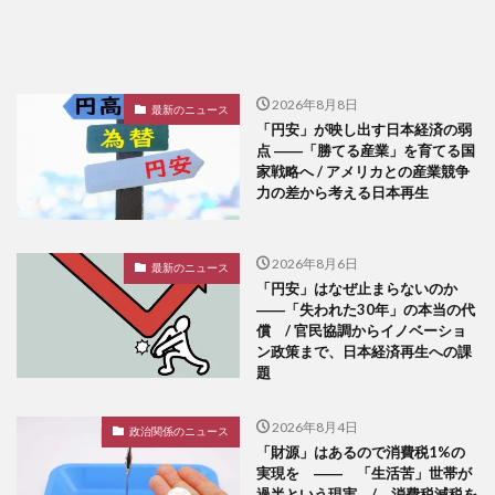
2026年8月8日
最新のニュース
「円安」が映し出す日本経済の弱
点 ――「勝てる産業」を育てる国
家戦略へ / アメリカとの産業競争
力の差から考える日本再生
2026年8月6日
最新のニュース
「円安」はなぜ止まらないのか
――「失われた30年」の本当の代
償 / 官民協調からイノベーショ
ン政策まで、日本経済再生への課
題
2026年8月4日
政治関係のニュース
「財源」はあるので消費税1%の
実現を ―― 「生活苦」世帯が
過半という現実 / 消費税減税を