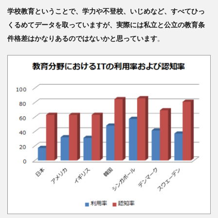
学校
学校教育ということで、学力や不登校、いじめなど、すべてひっ
でわ
くるめてデータを取っていますが、実際には私立と公立の教育条
いせ
つ教
件格差はかなりあるのではないかと思っています
。
員が
増殖
する
のか
3
不
登
校、
いじ
め、
わい
せつ
教員
――
根底
にあ
るも