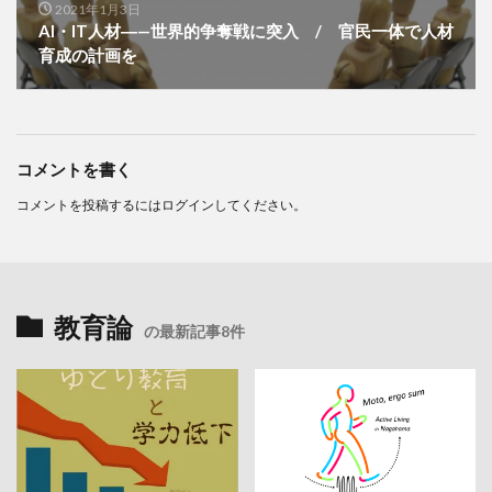
2021年1月3日
AI・IT人材―—世界的争奪戦に突入 / 官民一体で人材
育成の計画を
コメントを書く
コメントを投稿するには
ログイン
してください。
教育論
の最新記事8件