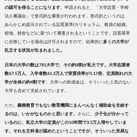
の認可を得ることになります
。申請されると、「大学設置・学校
法人審議会」で形式的な審査が行われます。形式的というのは、
あらかじめ提示されている設置基準(カリキュラム、教員の組織、
校地、校舎など)に基づいて審査されるということです。設置基準
に合致している場合は許可されますので、結果的に
多くの大学が
乱立する状況が生まれました。
日本の大学の数は781大学で、その約8割が私大です。大学志望者
数67.5万人、入学者数61.3万人で実質倍率が1.17倍、定員割れの大
学が全体の約4割です
。大学への助成金は、そういった人気のない
大学も含めて支給されています。
ただ
、義務教育でもない教育機関にまんべんなく補助金を支給す
るのは、いかがなものかと思います。
さらに、
少子化が分かって
いるのに、私立大学の定員がこの10年間で3.5万人増やしていま
す。それを文科省が認めたということですが、そういった安易な