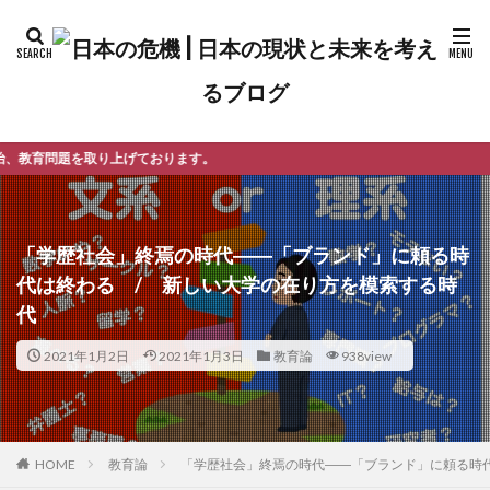
おります。
「学歴社会」終焉の時代――「ブランド」に頼る時
代は終わる / 新しい大学の在り方を模索する時
代
2021年1月2日
2021年1月3日
教育論
938view
教育論
「学歴社会」終焉の時代――「ブランド」に頼る時
HOME