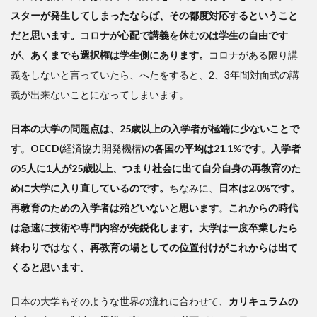
スターが発生してしまったならば、その都度対応するということ
だと思います。コロナが心配で講義を休むのは学生の自由です
が、あくまでも選択権は学生側にあります。
コロナがある限り講
義をしないと言っていたら、へたをすると、2、3年間対面式の講
義が出来ないことになってしまいます。
日本の大学の問題点は、25歳以上の入学者が極端に少ないことで
す
。
OECD
(経済協力開発機構)
の各国の平均は21.1%です
。
入学者
の5人に1人が25歳以上、つまり社会に出て自分自身の再教育のた
めに大学に入り直しているのです。
ちなみに、
日本は2.0%です。
再教育のための入学者は殆どいないと思います
。
これからの時代
は急速に技術や専門内容が先鋭化します。大学は一度卒業したら
終わりではなく、再教育の場としての位置付けがこれからは出て
くると思います。
日本の大学もそのような世界の流れに合わせて、
カリキュラムの