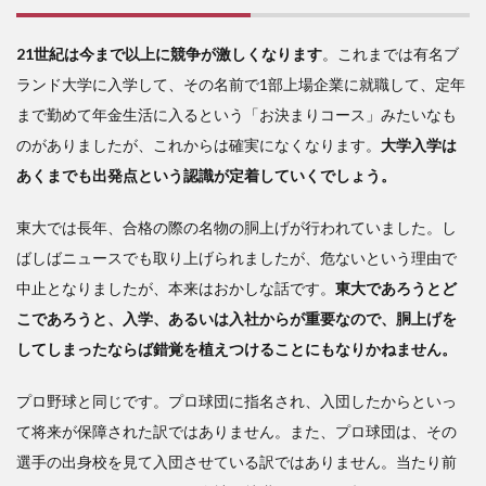
に突
入し
21世紀は今まで以上に競争が激しくなります
。これまでは有名ブ
た
ランド大学に入学して、その名前で1部上場企業に就職して、定年
3
まで勤めて年金生活に入るという「お決まりコース」みたいなも
新
のがありましたが、これからは確実になくなります。
大学入学は
しい
大学
あくまでも出発点という認識が定着していくでしょう。
の在
り方
東大では長年、合格の際の名物の胴上げが行われていました。し
を模
ばしばニュースでも取り上げられましたが、危ないという理由で
索す
中止となりましたが、本来はおかしな話です。
る時
東大であろうとど
代
こであろうと、入学、あるいは入社からが重要なので、胴上げを
してしまったならば錯覚を植えつけることにもなりかねません。
プロ野球と同じです。プロ球団に指名され、入団したからといっ
て将来が保障された訳ではありません。また、プロ球団は、その
選手の出身校を見て入団させている訳ではありません。当たり前