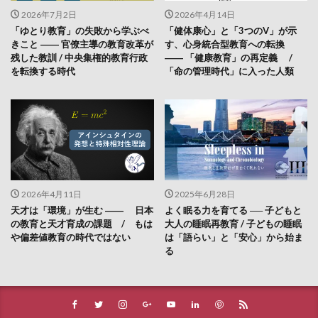
2026年7月2日
2026年4月14日
「ゆとり教育」の失敗から学ぶべ
「健体康心」と「3つのV」が示
きこと ―― 官僚主導の教育改革が
す、心身統合型教育への転換
残した教訓 / 中央集権的教育行政
―― 「健康教育」の再定義 /
を転換する時代
「命の管理時代」に入った人類
2026年4月11日
2025年6月28日
天才は「環境」が生む ―― 日本
よく眠る力を育てる ── 子どもと
の教育と天才育成の課題 / もは
大人の睡眠再教育 / 子どもの睡眠
や偏差値教育の時代ではない
は「語らい」と「安心」から始ま
る