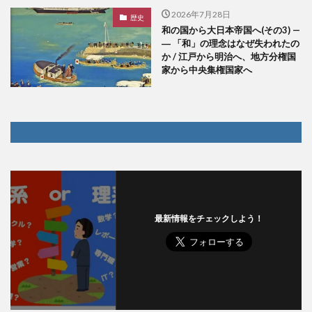
2026年7月28日
歴史
和の国から大日本帝国へ(その3) —
― 「和」の理念はなぜ失われたの
か / 江戸から明治へ、地方分権国
家から中央集権国家へ
最新情報をチェックしよう！