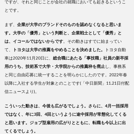
ですが、それと同じことが会社の就職においても起きるというこ
とです。
まず、
企業が大学のブランドそのものを認めなくなると思いま
す。大学の「優秀」という判断と、企業戦士として「優秀」と
は、イコールではないからです
。その動きはすでに始まってい
て、
トヨタは大学の推薦をやめることを決めました。
トヨタ自動
車は2020年11月20日に、
総合職にあたる「事技職」社員の新卒採
用のうち、技術系で大学・大学院からの推薦枠を廃止
し、事務系
と同じ自由応募に統一することを明らかにしたのです。2022年春
以降に入社する学生が対象とのことです(「中日新聞」11.21日付配
信ニュースより)。
こういった動きは、今後も広がるでしょう。さらに、4月一括採用
ではなく、年に3回、4回というように途中採用が常態化してくる
と思います。ジョブ型雇用の広がりとともに、転職も今以上に出
てくるでしょう。