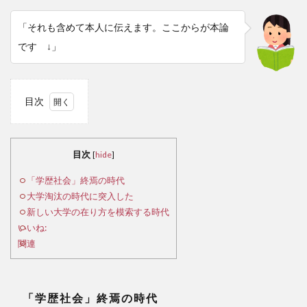
「それも含めて本人に伝えます。ここからが本論
です ↓」
目次
1
「学
目次
[
hide
]
歴社
会」
「学歴社会」終焉の時代
終焉
大学淘汰の時代に突入した
の時
新しい大学の在り方を模索する時代
代
いいね:
関連
2
大
学淘
汰の
「学歴社会」終焉の時代
時代