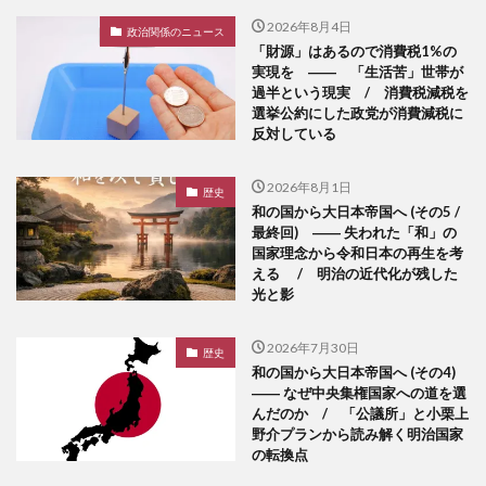
2026年8月4日
政治関係のニュース
「財源」はあるので消費税1%の
実現を ―― 「生活苦」世帯が
過半という現実 / 消費税減税を
選挙公約にした政党が消費減税に
反対している
2026年8月1日
歴史
和の国から大日本帝国へ (その5 /
最終回) ―― 失われた「和」の
国家理念から令和日本の再生を考
える / 明治の近代化が残した
光と影
2026年7月30日
歴史
和の国から大日本帝国へ (その4)
―― なぜ中央集権国家への道を選
んだのか / 「公議所」と小栗上
野介プランから読み解く明治国家
の転換点