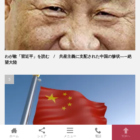
わが敵「習近平」を読む / 共産主義に支配された中国の惨状―—絶
望大陸
ホーム
シェア
メニュー
電話
TOPへ