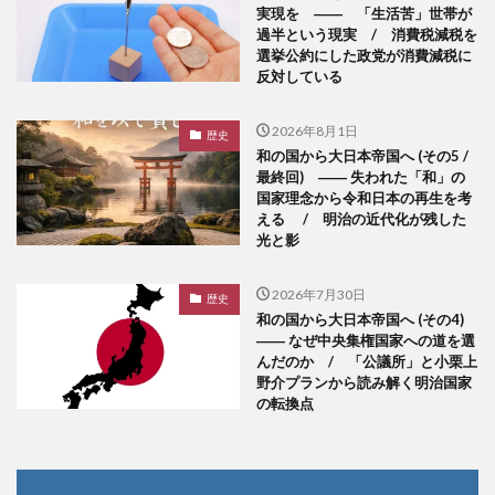
実現を ―― 「生活苦」世帯が
過半という現実 / 消費税減税を
選挙公約にした政党が消費減税に
反対している
2026年8月1日
歴史
和の国から大日本帝国へ (その5 /
最終回) ―― 失われた「和」の
国家理念から令和日本の再生を考
える / 明治の近代化が残した
光と影
2026年7月30日
歴史
和の国から大日本帝国へ (その4)
―― なぜ中央集権国家への道を選
んだのか / 「公議所」と小栗上
野介プランから読み解く明治国家
の転換点