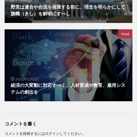
2020年2月4日
野党は連合や合流を画策する前に、理念を明らかにして
旗幟（きし）を鮮明にすべし
Next
2020年2月6日
経済の大変動に対応すべく、人材育成や教育、雇用シス
テムの創出を
コメントを書く
コメントを投稿するには
ログイン
してください。