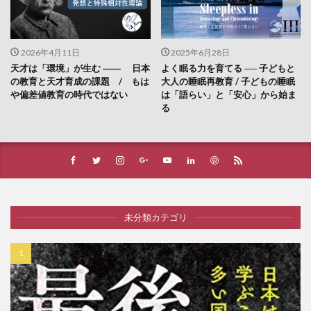
2026年4月11日
2025年6月28日
天才は「環境」が生む ―― 日本
よく眠る力を育てる ── 子どもと
の教育と天才育成の課題 / もは
大人の睡眠再教育 / 子どもの睡眠
や偏差値教育の時代ではない
は「語らい」と「安心」から始ま
る
未分類カテゴリ