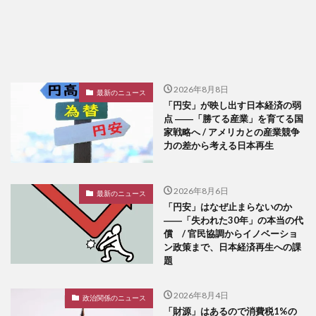
2026年8月8日
最新のニュース
「円安」が映し出す日本経済の弱
点 ――「勝てる産業」を育てる国
家戦略へ / アメリカとの産業競争
力の差から考える日本再生
2026年8月6日
最新のニュース
「円安」はなぜ止まらないのか
――「失われた30年」の本当の代
償 / 官民協調からイノベーショ
ン政策まで、日本経済再生への課
題
2026年8月4日
政治関係のニュース
「財源」はあるので消費税1%の