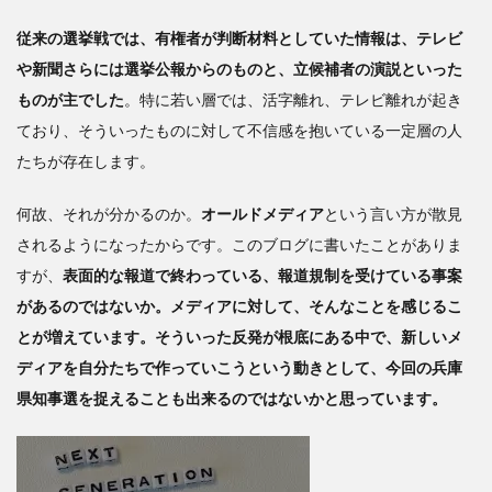
公
従来の選挙戦では、有権者が判断材料としていた情報は、テレビ
職選
や新聞さらには選挙公報からのものと、立候補者の演説といった
挙法
にさ
ものが主でした
。特に若い層では、活字離れ、テレビ離れが起き
らに
ており、そういったものに対して不信感を抱いている一定層の人
踏み
たちが存在します。
込ん
だ規
定を
何故、それが分かるのか。
オールドメディア
という言い方が散見
されるようになったからです。このブログに書いたことがありま
すが、
表面的な報道で終わっている、報道規制を受けている事案
があるのではないか。メディアに対して、そんなことを感じるこ
とが増えています。そういった反発が根底にある中で、新しいメ
ディアを自分たちで作っていこうという動きとして、今回の兵庫
県知事選を捉えることも出来るのではないかと思っています。