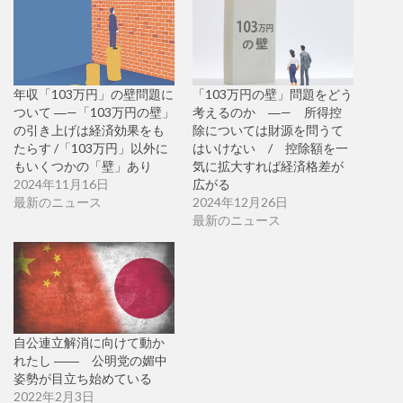
年収「103万円」の壁問題に
「103万円の壁」問題をどう
ついて ―—「103万円の壁」
考えるのか ―— 所得控
の引き上げは経済効果をも
除については財源を問うて
たらす /「103万円」以外に
はいけない / 控除額を一
もいくつかの「壁」あり
気に拡大すれば経済格差が
2024年11月16日
広がる
最新のニュース
2024年12月26日
最新のニュース
自公連立解消に向けて動か
れたし ―― 公明党の媚中
姿勢が目立ち始めている
2022年2月3日