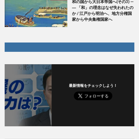
和の国から大日本帝国へ(その3) —
― 「和」の理念はなぜ失われたの
か / 江戸から明治へ、地方分権国
家から中央集権国家へ
最新情報をチェックしよう！