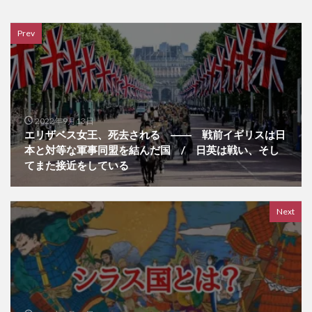
Prev
2022年9月13日
エリザベス女王、死去される ―― 戦前イギリスは日
本と対等な軍事同盟を結んだ国 / 日英は戦い、そし
てまた接近をしている
Next