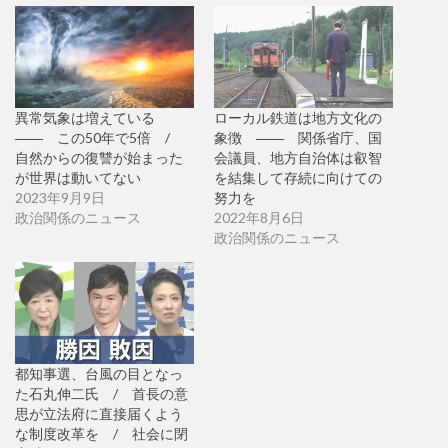
異常気象は増えている
ローカル鉄道は地方文化の
―― この50年で5倍 /
象徴 ―― 関係省庁、国
自然からの復讐が始まった
会議員、地方自治体は叡智
が世界は動いてない
を結集して存続に向けての
2023年9月9日
努力を
政治関係のニュース
2022年8月6日
政治関係のニュース
都知事選、台風の目となっ
た石丸伸二氏 / 首長の意
思が立法府に直接届くよう
な制度改革を / 社会に閉