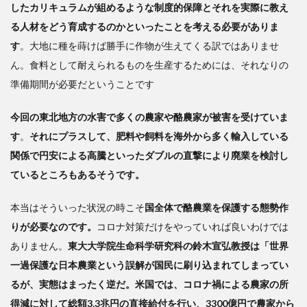
したカリキュラムが組めるような制度的保障とそれを実際に教え
る人材をどう育成するのかといったことを考える必要がありま
す
。
大地に種を蒔けば勝手に作物が生えてくる訳ではありませ
ん。食料として耐えられるものを生産するためには、それなりの
準備期間が必要だということです
今回の東北地方の水害で多くの農家や酪農家が被害を受けていま
す
。
それにプラスして、肥料や飼料を海外から多く輸入している
関係で円安による高騰といったダブルの直撃により廃業を検討し
ているところもあるそうです。
本当はそういった状況の時こそ
国全体で酪農業を保護する態勢作
りが必要なのです。
コロナ対策だけをやっていれば良いわけでは
ありません。
東大大学院生命科学研究科の鈴木宣弘教授は「世界
一過保護な日本農業という誤解が国民に刷り込まれてしまってい
るが、実態はまったく逆だ。米国では、コロナ禍による農家の所
得減に対して総額3.3兆円の直接給付を行い、3300億円で農家から