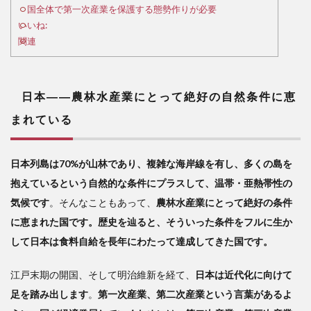
とっ
国全体で第一次産業を保護する態勢作りが必要
て絶
いいね:
好の
関連
自然
条件
に恵
まれ
日本――農林水産業にとって絶好の自然条件に恵
てい
まれている
る
2
グ
日本列島は70%が山林であり、複雑な海岸線を有し、多くの島を
ロー
抱えているという自然的な条件にプラスして、温帯・亜熱帯性の
バル
気候です
。そんなこともあって、
農林水産業にとって絶好の条件
時代
の終
に恵まれた国です。歴史を辿ると、そういった条件をフルに生か
焉
して日本は食料自給を長年にわたって達成してきた国です。
――
自給
江戸末期の開国、そして明治維新を経て、
日本は近代化に向けて
体制
を強
足を踏み出します
。
第一次産業、第二次産業という言葉があるよ
化す