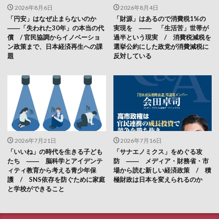
2026年8月6日
2026年8月4日
「円安」はなぜ止まらないのか
「財源」はあるので消費税1%の
――「失われた30年」の本当の代
実現を ―― 「生活苦」世帯が
償 / 官民協調からイノベーショ
過半という現実 / 消費税減税を
ン政策まで、日本経済再生への課
選挙公約にした政党が消費減税に
題
反対している
2026年7月21日
2026年7月16日
「いいね」の時代を生きる子ども
「サナエノミクス」をめぐる攻
たち ―― 脳科学とアイデンテ
防 ―― メディア・財務省・市
ィティ教育から考える青少年保
場から読む新しい経済政策 / 積
護 / SNS依存を防ぐために家庭
極財政は日本を変えられるのか
と学校ができること