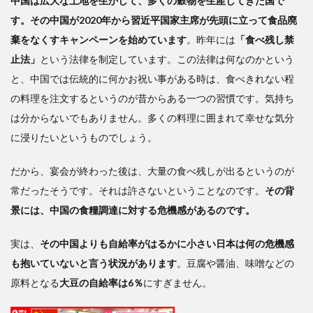
中国は広大な土地を生かして、多くの穀物を生産してきた国で
す。その中国が2020年から習近平国家主席が先頭に立って食品廃
棄をなくすキャンペーンを始めています
。昨年には
「食べ残し禁
止法」
という法律を制定しています。この法律は何なのかという
と、中国では伝統的に何かお祝い事がある時は、食べきれない程
の料理を注文するというのが昔からある一つの習慣です。気持ち
は分からないでもありません。多くの料理に囲まれて幸せな気分
に浸りたいというものでしょう。
だから、宴会が終わった後は、大量の食べ残しが出るというのが
常だったそうです。それは許さないということなのです。
その背
景には、中国の食糧調達に対する危機感があるのです。
実は、
その中国よりも自給率がはるかに小さい日本は何の危機感
も抱いていないと言う状況があります
。豆腐や醤油、味噌などの
原料となる
大豆の自給率は6％
にすぎません。