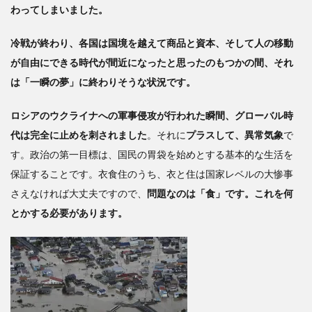
わってしまいました。
一次
産業
を保
冷戦が終わり、各国は国境を越えて商品と資本、そして人の移動
護す
が自由にできる時代が間近になったと思ったのもつかの間、それ
る態
は「一瞬の夢」に終わりそうな状況です。
勢作
りが
ロシアのウクライナへの軍事侵攻が行われた瞬間、グローバル時
必要
代は完全に止めを刺されました
。それに
プラスして、異常気象
で
す。政治の第一目標は、国民の胃袋を始めとする基本的な生活を
保証することです。衣食住のうち、衣と住は国家レベルの大惨事
さえなければ大丈夫ですので、
問題なのは「食」です。これを何
とかする必要があります。