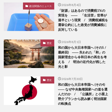
2026年8月4日
政治関係のニュース
「財源」はあるので消費税1%の
実現を ―― 「生活苦」世帯が
過半という現実 / 消費税減税を
選挙公約にした政党が消費減税に
反対している
2026年8月1日
歴史
和の国から大日本帝国へ (その5 /
最終回) ―― 失われた「和」の
国家理念から令和日本の再生を考
える / 明治の近代化が残した
光と影
2026年7月30日
歴史
和の国から大日本帝国へ (その4)
―― なぜ中央集権国家への道を選
んだのか / 「公議所」と小栗上
野介プランから読み解く明治国家
の転換点