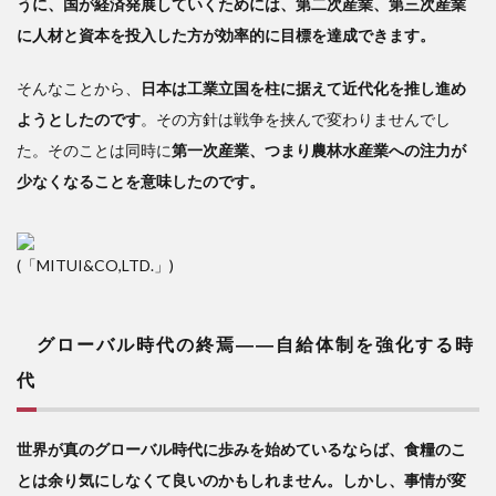
うに、国が経済発展していくためには、第二次産業、第三次産業
る時
に人材と資本を投入した方が効率的に目標を達成できます。
代
3
そんなことから、
日本は工業立国を柱に据えて近代化を推し進め
農
ようとしたのです
。その方針は戦争を挟んで変わりませんでし
業大
た。そのことは同時に
国の
第一次産業、つまり農林水産業への注力が
中国
少なくなることを意味したのです。
が食
糧調
達に
(「MITUI&CO,LTD.」)
対し
て危
機感
をも
グローバル時代の終焉――自給体制を強化する時
って
代
いる
4
国
世界が真のグローバル時代に歩みを始めているならば、食糧のこ
全体
とは余り気にしなくて良いのかもしれません。しかし、事情が変
で第