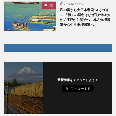
2026年7月28日
歴史
和の国から大日本帝国へ(その3) —
― 「和」の理念はなぜ失われたの
か / 江戸から明治へ、地方分権国
家から中央集権国家へ
最新情報をチェックしよう！