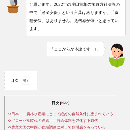
と思います。2022年の岸田首相の施政方針演説の
中で「経済安保」という言葉はありますが、「食
糧安保」はありません。危機感が薄いと思ってい
ます」
「ここからが本論です ↓」
目次
1
日
本
目次
[
hide
]
――
農林
日本――農林水産業にとって絶好の自然条件に恵まれている
水産
グローバル時代の終焉――自給体制を強化する時代
業に
農業大国の中国が食糧調達に対して危機感をもっている