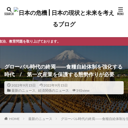
おります。
グローバル時代の終焉――食糧自給体制を強化する
時代 / 第一次産業を保護する態勢作りが必要
2022年9月15日
2022年9月15日
最新のニュース
,
経済関係のニュース
592view
最新のニュース
グローバル時代の終焉――食糧自給体制を
HOME