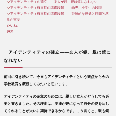
ィテ
アイデンティティの確立――友人が鏡、親は鏡になれない
ィの
アイデンティティ確立期の準備段階―― 幼児、小学生の段階
確立
アイデンティティ確立期の準備段階―― 距離的な感覚と時間的感
――
覚が重要
友人
いいね:
が
関連
鏡、
親は
鏡に
なれ
アイデンティティの確立――友人が鏡、親は鏡に
ない
なれない
2
アイデ
ンティ
前回に引き続いて、今日もアイデンティティという観点から今の
ティ確
学校教育を概観
してみたいと思います。
立期の
準備段
アイデンティティの確立のためには、親しい友人がどうしても必
階
―― 幼
要と書きました。その理由は、友達が鏡になって自分の姿を写し
児、小
てくれることが大いに期待できるからです。
こう書くと、
親も鏡
学生の