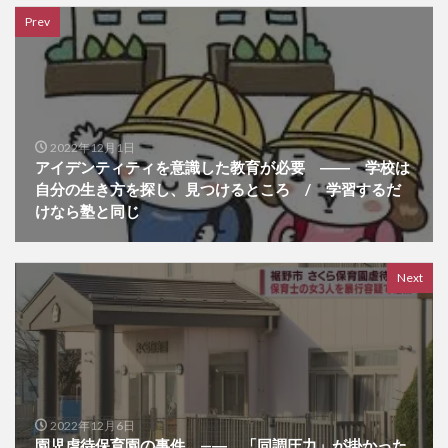
Prev
2022年12月1日
アイデンティティを意識した教育が必要 ―― 学校は
自分の生き方を探し、見つけるところ / 学習するだ
けなら塾と同じ
Next
2022年12月6日
園児虐待保育園の事件 —― 「同調圧力」が掛かった