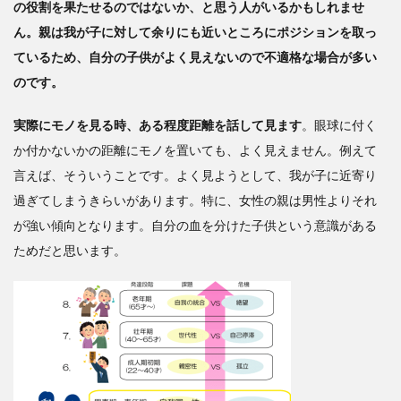
の役割を果たせるのではないか、と思う人がいるかもしれませ
段階
ん。親は我が子に対して余りにも近いところにポジションを取っ
3
ているため、自分の子供がよく見えないので不適格な場合が多い
アイデ
のです。
ンティ
ティ確
立期の
実際にモノを見る時、ある程度距離を話して見ます
。眼球に付く
準備段
か付かないかの距離にモノを置いても、よく見えません。例えて
階
言えば、そういうことです。よく見ようとして、我が子に近寄り
―― 距
離的な
過ぎてしまうきらいがあります。特に、女性の親は男性よりそれ
感覚と
が強い傾向となります。自分の血を分けた子供という意識がある
時間的
ためだと思います。
感覚が
重要