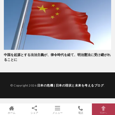
中国を起源とする法治主義が、律令時代を経て、明治憲法に受け継がれ
ることに
© Copyright 2026
日本の危機 | 日本の現状と未来を考えるブログ
.
ホーム
シェア
メニュー
電話
TOPへ