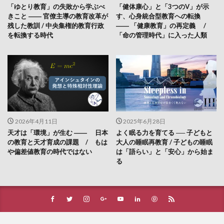
「ゆとり教育」の失敗から学ぶべ
「健体康心」と「3つのV」が示
きこと ―― 官僚主導の教育改革が
す、心身統合型教育への転換
残した教訓 / 中央集権的教育行政
―― 「健康教育」の再定義 /
を転換する時代
「命の管理時代」に入った人類
2026年4月11日
2025年6月28日
天才は「環境」が生む ―― 日本
よく眠る力を育てる ── 子どもと
の教育と天才育成の課題 / もは
大人の睡眠再教育 / 子どもの睡眠
や偏差値教育の時代ではない
は「語らい」と「安心」から始ま
る