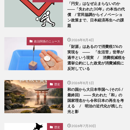
「円安」はなぜ止まらないのか
――「失われた30年」の本当の代
償 / 官民協調からイノベーショ
ン政策まで、日本経済再生への課
題
2026年8月4日
政治関係のニュース
「財源」はあるので消費税1%の
実現を ―― 「生活苦」世帯が
過半という現実 / 消費税減税を
選挙公約にした政党が消費減税に
反対している
2026年8月1日
歴史
和の国から大日本帝国へ (その5 /
最終回) ―― 失われた「和」の
国家理念から令和日本の再生を考
える / 明治の近代化が残した
光と影
2026年7月30日
歴史