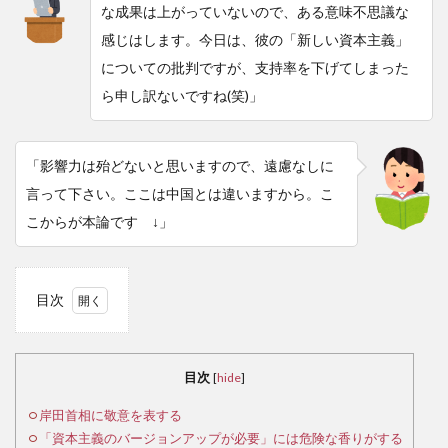
な成果は上がっていないので、ある意味不思議な
感じはします。今日は、彼の「新しい資本主義」
についての批判ですが、支持率を下げてしまった
ら申し訳ないですね(笑)」
「影響力は殆どないと思いますので、遠慮なしに
言って下さい。ここは中国とは違いますから。こ
こからが本論です ↓」
目次
1
岸
田首
目次
[
hide
]
相に
敬意
岸田首相に敬意を表する
を表
「資本主義のバージョンアップが必要」には危険な香りがする