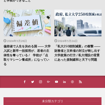
と学校ができること
2026年5月28日
2026年5月26日
偏差値で人生を決める国 ―― 大学
「私大250校削減案」の衝撃 ――
入試と新卒一括採用が、若者の主
財務省と文科省の対立が映し出す
体性を奪っている / 学校が「点
大学政策の行方 / 私大増設の背景
取りマシーン養成所」になってい
にあった規制緩和と天下り問題
る
未分類カテゴリ