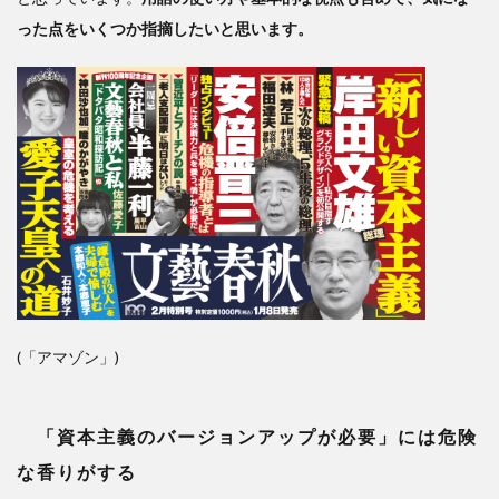
格差
った点をいくつか指摘したいと思います。
の是
正
は、
政治
的課
題
(「アマゾン」)
「資本主義のバージョンアップが必要」には危険
な香りがする