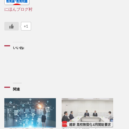
にほんブログ村
+1
いいね:
関連