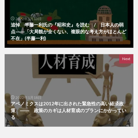
2022年1月13日
追悼 半藤一利氏の『昭和史』を読む / 日本人の弱
点――「大局観が全くない、複眼的な考え方がほとんど
不在」(半藤一利)
Next
2022年1月18日
アベノミクスは2012年に出された緊急性の高い経済政
策 ―― 政策のカギは人材育成のプランにかかってい
る