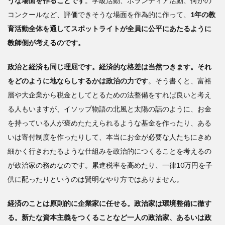
うな場面を作ることです
。学級活動、ボランティア活動、何かの
コンクールなど、評価できそうな場面を作為的に作って、
1年の
教
育活動全体
を通してスポットライトが全員に公平にあたるように
教師側が考えるのです。
政治と経済も同じ理屈です。経済的な格差は当然つきます。それ
をどのように地ならしするかは政治の力です
。そう書くと、富裕
層や大企業から税金としてとるための法整備をすれば良いと考え
る人もいますが、イソップ物語の北風と太陽の話のように、お金
を持っている人が褒めたたえられるような基金を作ったり、ある
いは寄付制度を作ったりして、本当にお金が必要な人たちにきめ
細かく行きわたるような仕組みを政治的につくることを考えるの
が政治家の務めなのです。累進税率を高めたり、一律10万円を子
供に配ったりというのは賢明なやり方ではありません。
経済のことは原則的に企業家に任せる。政治家は環境整備に徹す
る。新たな資本主義をつくることなど一人の政治家、あるいは政