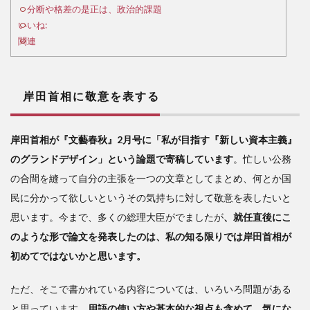
する
分断や格差の是正は、政治的課題
いいね:
2
関連
「資
本主
義の
岸田首相に敬意を表する
バー
ジョ
ンア
岸田首相が『文藝春秋』2月号に「私が目指す『新しい資本主義』
ップ
のグランドデザイン」という論題で寄稿しています
。忙しい公務
が必
要」
の合間を縫って自分の主張を一つの文章としてまとめ、何とか国
には
民に分かって欲しいというその気持ちに対して敬意を表したいと
危険
思います。今まで、多くの総理大臣がでましたが
、就任直後にこ
な香
りが
のような形で論文を発表したのは、私の知る限りでは岸田首相が
する
初めてではないかと思います。
3
ただ、そこで書かれている内容については、いろいろ問題がある
分
断や
と思っています。
用語の使い方や基本的な視点も含めて、気にな