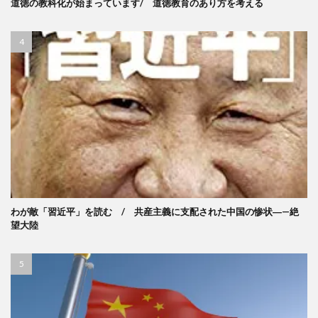
道徳の教科化が始まっています/ 道徳教育のあり方を考える
わが敵「習近平」を読む / 共産主義に支配された中国の惨状―—絶
望大陸