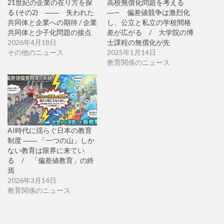
21世紀の企業の在り方を探
高校無償化問題を考える
る (その2) ―― 失われた
―— 偏差値競争は激烈化
共同体と企業への期待 / 企業
し、公立と私立の学校間格
共同体と少子化問題の接点
差が広がる / 大学院の博
2026年4月18日
士課程の無償化が先
その他のニュース
2025年1月14日
教育関係のニュース
AI時代に揺らぐ日本の教育
制度 ―― 「一つの山」しか
ない教育は限界に来てい
る / 「偏差値教育」の終
焉
2026年3月14日
教育関係のニュース