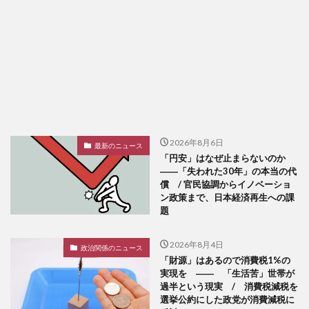
2026年8月6日
最新のニュース
「円安」はなぜ止まらないのか
――「失われた30年」の本当の代
償 / 官民協調からイノベーショ
ン政策まで、日本経済再生への課
題
2026年8月4日
政治関係のニュース
「財源」はあるので消費税1%の
実現を ―― 「生活苦」世帯が
過半という現実 / 消費税減税を
選挙公約にした政党が消費減税に