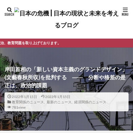
おります。
岸田首相の「新しい資本主義のグランドデザイン」
(文藝春秋所収)を批判する ―― 分断や格差の是
正は、政治的課題
2022年1月15日
2022年1月15日
教育関係のニュース
,
最新のニュース
,
経済関係のニュース
781view