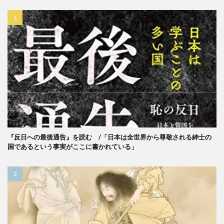
『反日への最後通告』を読む /「日本は全世界から尊敬される紳士の
国であるという事実がここに書かれている」