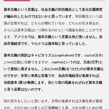
資本主義という言葉は、社会主義の対抗概念として多分左翼陣営
が編み出したものではないかと思っています
。対抗概念という認
識が定着すれば、どちらが優れているか、どちらが生き残るか、
さらには資本主義はいつ潰れるのかという議論を組むことができ
ます。
アメリカでは、資本主義という言葉を殆ど使いません。自
由市場経済です。マルクスは資本制と言っていました
。
資本主義の英訳はキャピタリズム(capitalism)です
。capital(資本)
とism(主義)に分解できますが、
capitalというのは、元金(元手)と
いう意味に過ぎません。これにism(主義)をつけたのが資本主義な
のですが、非常に奇異な言葉です
。
自由市場経済が進展すれば、
当然資本 (富)が集積します。当たり前の現象をわざわざ資本主義
と言う必要はないのです。
別の見方をしたいと思います。文明が進展すれば大量生産が要請
され、そのためには多くの工場機械と人員、それを賄うための資