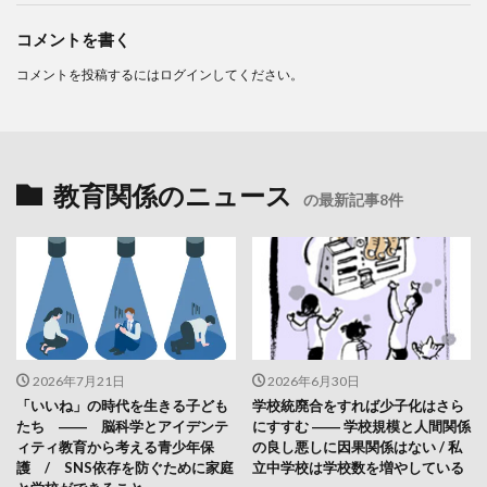
コメントを書く
コメントを投稿するには
ログイン
してください。
教育関係のニュース
の最新記事8件
2026年7月21日
2026年6月30日
「いいね」の時代を生きる子ども
学校統廃合をすれば少子化はさら
たち ―― 脳科学とアイデンテ
にすすむ ―― 学校規模と人間関係
ィティ教育から考える青少年保
の良し悪しに因果関係はない / 私
護 / SNS依存を防ぐために家庭
立中学校は学校数を増やしている