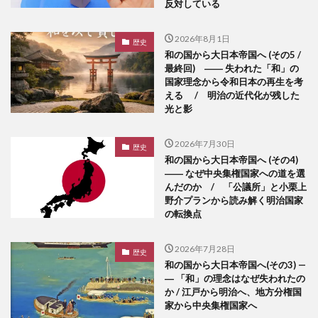
反対している
2026年8月1日
歴史
和の国から大日本帝国へ (その5 /
最終回) ―― 失われた「和」の
国家理念から令和日本の再生を考
える / 明治の近代化が残した
光と影
2026年7月30日
歴史
和の国から大日本帝国へ (その4)
―― なぜ中央集権国家への道を選
んだのか / 「公議所」と小栗上
野介プランから読み解く明治国家
の転換点
2026年7月28日
歴史
和の国から大日本帝国へ(その3) —
― 「和」の理念はなぜ失われたの
か / 江戸から明治へ、地方分権国
家から中央集権国家へ