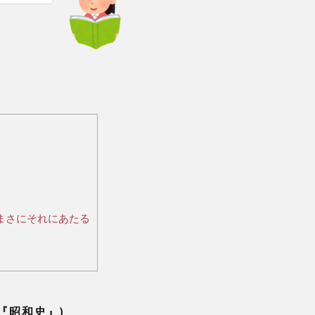
まさにそれにあたる
『昭和史』)