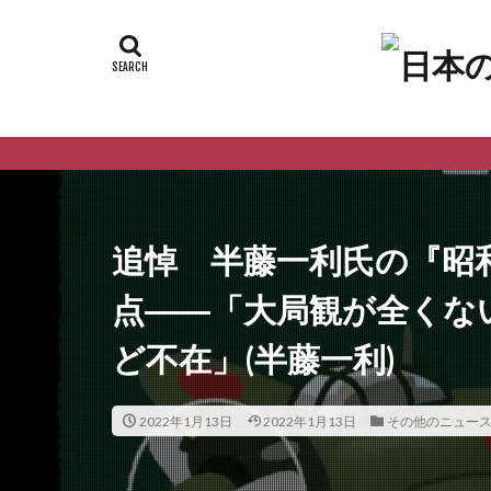
ようこ
追悼 半藤一利氏の『昭
点――「大局観が全くな
ど不在」(半藤一利)
2022年1月13日
2022年1月13日
その他のニュー