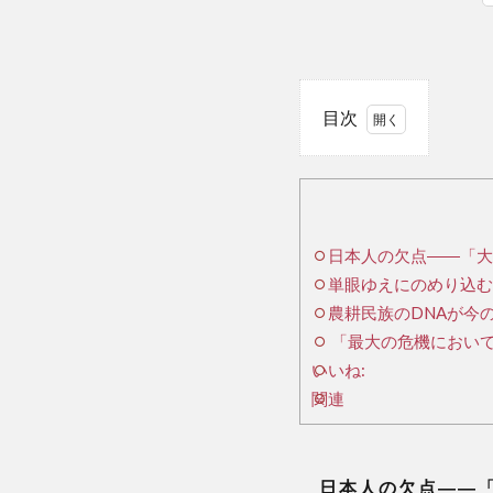
目次
1
日
本人の欠
点
――「大
日本人の欠点――「大局
局観が全
単眼ゆえにのめり込む―
くない、
複眼的な
農耕民族のDNAが今
考え方が
「最大の危機において
ほとんど
いいね:
不在」
関連
(『昭和
史』)
2
単
日本人の欠点――「