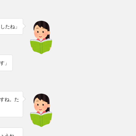
ましたね」
です」
すね。た
ょうね。