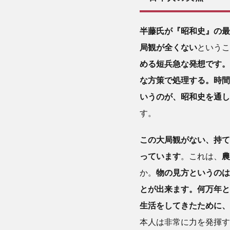
眼ゆえに
のめり込
半藤氏が『昭和史』の最
む
局観が全くない
―― 「国
というこ
民的熱狂
める短兵急な発想です。
をつくっ
な方策で処理する。時間
てはいけ
いうのが、昭和史を通し
ない」
(『昭和
す。
史』)
この大局観がない、持て
3
農
っています
。これは、
農
耕民
か。
物の見方というのは
族の
とが出来ます。何万年と
DNA
が今
生活をしてきたために、
の日
本人は非常に力を発揮す
本人