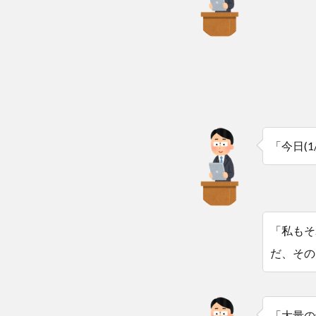
「今日(
「私もそ
だ、その
「大量の