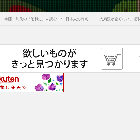
悼 半藤一利氏の『昭和史』を読む / 日本人の弱点――「大局観が全くない、複眼