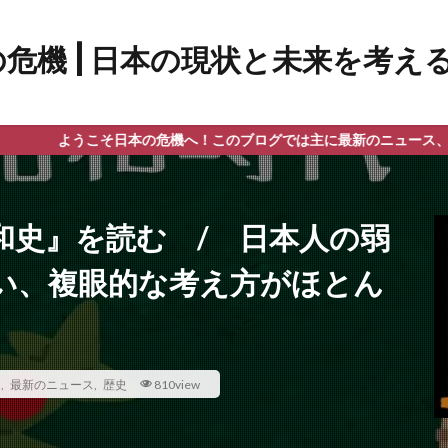
そ日本の危機へ！このブログでは主に最新のニュース、政治、教育問題
和史』を読む / 日本人の弱
い、複眼的な考え方がほとん
ス
,
最新のニュース
,
歴史
810view