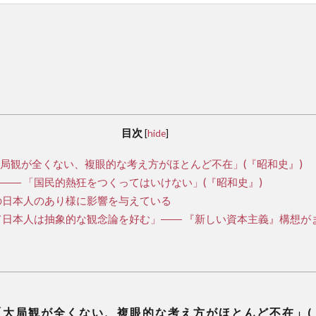
目次
[
hide
]
観が全くない、複眼的な考え方がほとんど不在」(『昭和史』)
― 「国民的熱狂をつくってはいけない」(『昭和史』)
の日本人のあり様に影響を与えている
日本人は抽象的な観念論を好む」―― 『新しい資本主義』構想が
大局観が全くない、複眼的な考え方がほとんど不在」(