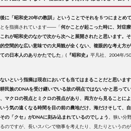
後に「昭和史20年の教訓」ということでそれを５つにまとめ
とを指摘されています――「
何かことが起こった時に、対症
これが昭和史のなかで次から次へと展開されたと思います。そ
的空間的な広い意味での大局観が全くない、複眼的な考え方が
ての日本人のありかたでした
」(
『昭和史』
平凡社、2004年/
ないという指摘は現在においても当てはまることだと思います
耕民族のDNAを受け継いでいる故の弱点ではないかと思って
、マクロの視点とミクロの視点があり、両方から見ることによ
いう気の遠くなる時間を目の前の農地だけ、海だけそして、自
その「クセ」がDNAに刻み込まれているのでしょう
。狭い分
るのですが、長
いスパンで物事を考えたり、見たりというのが