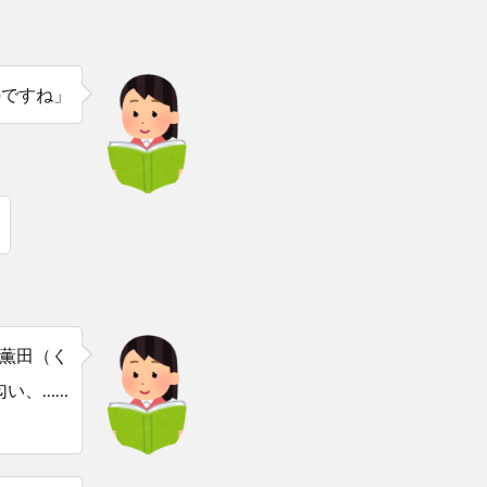
のですね」
薫田（く
匂い、……