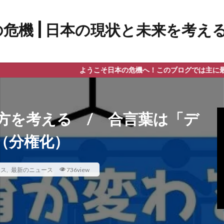
ようこそ日本の危機へ！このブログでは主に最新のニュース
方を考える / 合言葉は「デ
（分権化）
ース
,
最新のニュース
736view