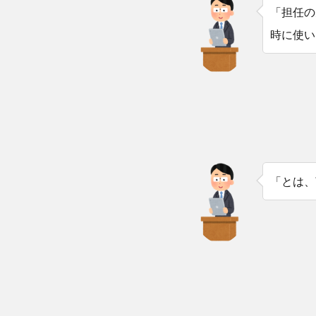
「担任の
時に使い
「とは、