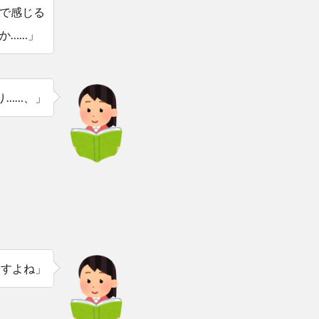
で感じる
か……」
り……、」
ますよね」