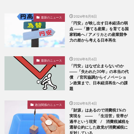
2026年8月8日
最新のニュース
「円安」が映し出す日本経済の弱
点 ――「勝てる産業」を育てる国
家戦略へ / アメリカとの産業競争
力の差から考える日本再生
2026年8月6日
最新のニュース
「円安」はなぜ止まらないのか
――「失われた30年」の本当の代
償 / 官民協調からイノベーショ
ン政策まで、日本経済再生への課
題
2026年8月4日
政治関係のニュース
「財源」はあるので消費税1%の
実現を ―― 「生活苦」世帯が
過半という現実 / 消費税減税を
選挙公約にした政党が消費減税に
反対している