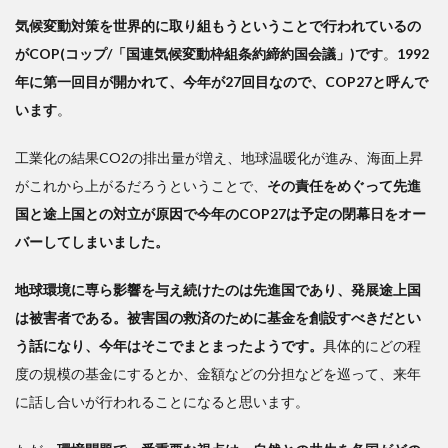
2
気候変動対策を世界的に取り組もうということで行われているの
西
がCOP(コップ/「国連気候変動枠組条約締約国会議」)です
。
1992
洋の
年に第一回目が開かれて、今年が27回目なので、COP27と呼んで
自然
います
観が
。
環境
を破
工業化の結果CO2の排出量が増え、地球温暖化が進み、海面上昇
壊し
がこれから上がるだろうということで、
その責任をめぐって先進
た
国と途上国との対立が原因で今年のCOP27は予定の閉幕日をオー
3
バーしてしまいました。
森
の機
地球環境に専ら影響を与え続けたのは先進国であり、発展途上国
能が
分か
は被害者である。被害国の救済のために基金を創設すべきだとい
った
う話になり、今年はそこでまとまったようです。
具体的にどの程
のは
度の規模の基金にするとか、金額などの分担などを巡って、
来年
ここ
最近
に
話し合いが行われることになると思います。
のこ
と