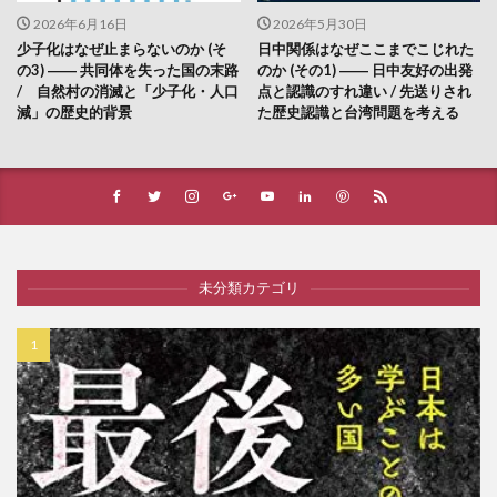
2026年6月16日
2026年5月30日
少子化はなぜ止まらないのか (そ
日中関係はなぜここまでこじれた
の3) ―― 共同体を失った国の末路
のか (その1) ―― 日中友好の出発
/ 自然村の消滅と「少子化・人口
点と認識のすれ違い / 先送りされ
減」の歴史的背景
た歴史認識と台湾問題を考える
未分類カテゴリ