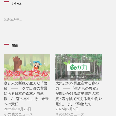
いいね:
読み込み中…
関連
森と人の断絶が生んだ「警
大気と水を再生産する森の
鐘」―― クマ出没の背景
力 ―― 『生きもの異変』
にある日本の森林と自然
が問いかける環境問題の本
観 / 森の再生こそ、未来
質 / 森を陰で支える微生物や
への責任
昆虫、そして動物たち
2025年10月25日
2026年2月5日
その他のニュース
その他のニュース