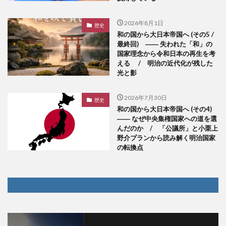
2026年8月1日
歴史
和の国から大日本帝国へ (その5 /
最終回) ―― 失われた「和」の
国家理念から令和日本の再生を考
える / 明治の近代化が残した
光と影
2026年7月30日
歴史
和の国から大日本帝国へ (その4)
―― なぜ中央集権国家への道を選
んだのか / 「公議所」と小栗上
野介プランから読み解く明治国家
の転換点