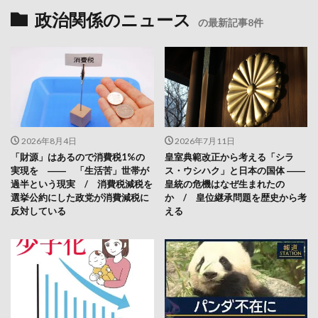
政治関係のニュース
の最新記事8件
2026年8月4日
2026年7月11日
「財源」はあるので消費税1%の
皇室典範改正から考える「シラ
実現を ―― 「生活苦」世帯が
ス・ウシハク」と日本の国体 ――
過半という現実 / 消費税減税を
皇統の危機はなぜ生まれたの
選挙公約にした政党が消費減税に
か / 皇位継承問題を歴史から考
反対している
える