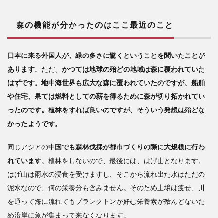
森の機能が分かったのはここ最近のこと
日本に来る外国人が、緑の多さに驚くということを聞いたことが
あります
。ただ、
かつては地球の殆どの地域は森に覆われていた
はずです。地中海世界も広大な森に覆われていたのですが、船舶
や住宅、果ては燃料としての薪を得るために森が切り拓かれてい
ったのです。植林をすれば良いのですが、そういう発想は殆どな
かったようです。
同じアジアの
中国でも森林伐採が都市づくりの際に大規模に行わ
れています
。植林をしないので、最後には、はげ山となります。
はげ山は雨水の浸食を受けますし、そこから流れ出た水はただの
泥水なので、何の栄養分も含みません。そのため土壌は痩せ、川
を通って海に流れてもプランクトンが好む栄養素が殆んどないた
め沿岸に魚が集まって来なくなります。