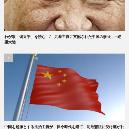
わが敵「習近平」を読む / 共産主義に支配された中国の惨状―—絶
望大陸
中国を起源とする法治主義が、律令時代を経て、明治憲法に受け継がれ