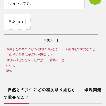
ンライン」です」
目次
1
自
然と
目次
[
hide
]
の共
生に
自然との共生にどの程度取り組むか――環境問題で重要なこと
どの
西洋の自然観が環境を破壊した
程度
森の機能が分かったのはここ最近のこと
取り
いいね:
組む
関連
か
――
環境
問題
自然との共生にどの程度取り組むか――
環境問題
で重
で重要なこと
要な
こと