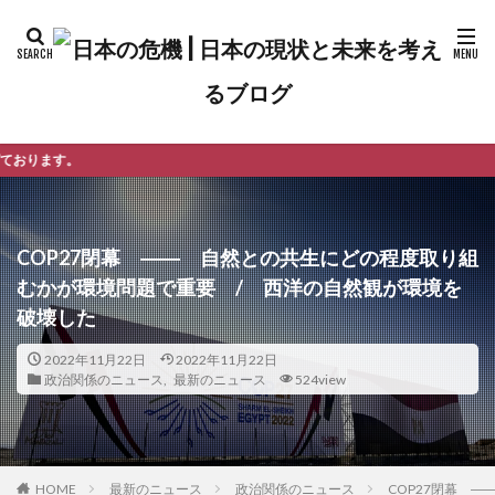
ようこそ日
COP27閉幕 ―― 自然との共生にどの程度取り組
むかが環境問題で重要 / 西洋の自然観が環境を
破壊した
2022年11月22日
2022年11月22日
政治関係のニュース
,
最新のニュース
524view
最新のニュース
政治関係のニュース
COP27閉幕 
HOME