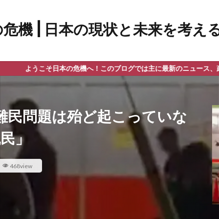
日本の危機へ！このブログでは主に最新のニュース、政治、教育問題を
難民問題は殆ど起こっていな
流民」
468view