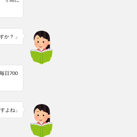
すか？ 」
日700
ですよね」