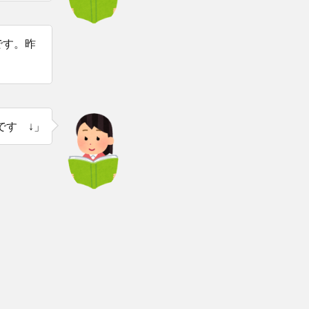
です。昨
です ↓」