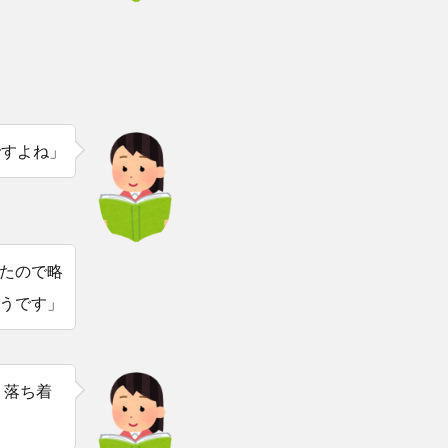
ですよね」
たので略
うです」
。落ち着