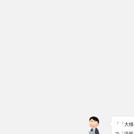
「「大移
で「流民