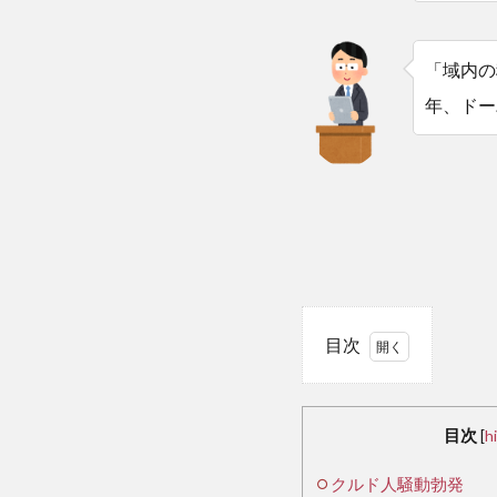
「域内の
年、ドー
目次
1
ク
目次
[
h
ル
クルド人騒動勃発
ド