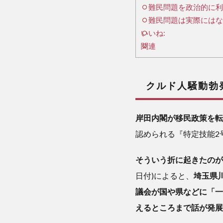
難民問題を政治的に利
人
騒
難民問題は実際にはな
動
いいね:
勃
関連
発
2
クルド人騒動勃
難
民
岸田内閣が移民政策を転
問
認められる『特定技能2
題
を
政
そういう折に起きたのが
治
日付)によると、
埼玉県
的
議会が国や県などに「一
に
利
えるところまで話が発展
用