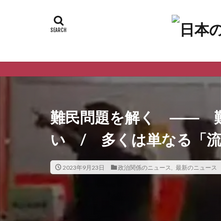
ようこそ
難民問題を解く ―― 
い / 多くは単なる「
2023年9月23日
政治関係のニュース
,
最新のニュース