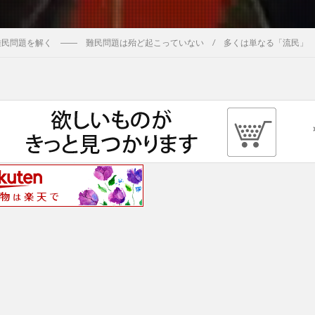
難民問題を解く ―― 難民問題は殆ど起こっていない / 多くは単なる「流民」