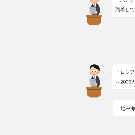
到着して
「ロシア
～200
「地中