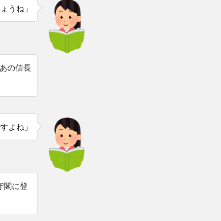
しょうね」
あの信長
ですよね」
守閣に登