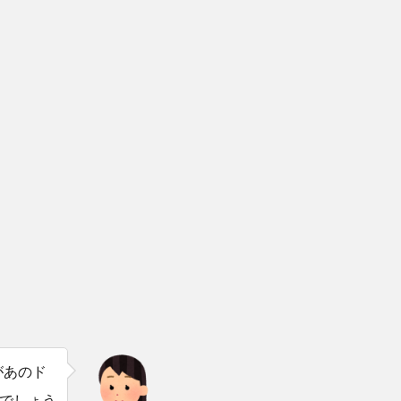
があのド
でしょう