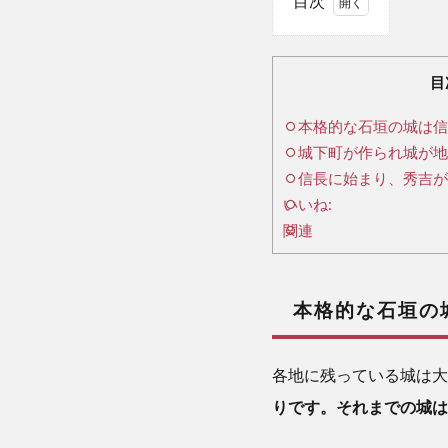
目次
1
本
目
格
本格的な石垣の城は信
的
城下町が作られ城が地
な
石
信長に始まり、秀吉が
垣
いいね:
の
関連
城
は
信
本格的な石垣の
長
か
ら
各地に残っている城は大
始
りです。それまでの城は
ま
る