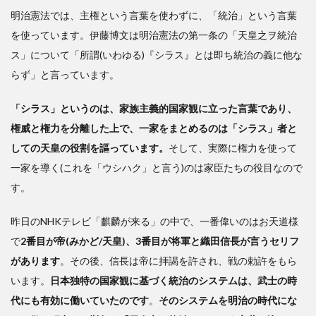
明治憲法では、主権という言葉を使わずに、「統治」という言葉
を使っています。伊藤博文は明治憲法の第一条の「天皇之ヲ統治
ス」について「所謂(いわゆる)『シラス』とは即ち統治の義に他な
らず」と言っています。
「シラス」というのは、家族主義的国家観に立った言葉であり、
権威と権力を分離した上で、一家をまとめるのは「シラス」者と
しての天皇の役割を謳っています。
そして、実際に権力を使って
一家を導く(これを「ウシハク」と言う)のは家臣たちの役目なので
す。
昨日のNHKテレビ「麒麟が来る」の中で、一番偉いのはお天道様
で
2番目が帝(みかど/天皇)、3番目が将軍と織田信長が言うセリフ
があります
。その後、信長は帝に拝謁を許され、戦の勅許をもら
います。
日本独特の国家観に基づく統治のシステムは、武士の時
代にも有効に働いていたのです
。
そのシステムを明治の時代にな