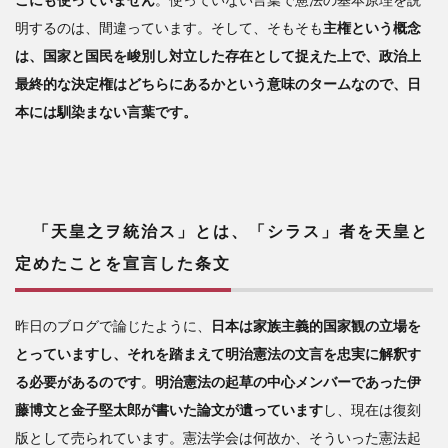
明するのは、間違っています。そして、そもそも
主権という概念
は、国家と国民を峻別し対立した存在として捉えた上で、政治上
最終的な決定権はどちらにあるかという意味のタームなので、日
本には馴染まない言葉です。
「天皇之ヲ統治ス」とは、「シラス」者を天皇と
定めたことを宣言した条文
昨日のブログで論じたように、
日本は家族主義的国家観の立場を
とっていますし、それを踏まえて明治憲法の文言を忠実に解釈す
る必要があるのです
。
明治憲法の起草の中心メンバーであった伊
藤博文と金子堅太郎が書いた論文が遺っています
し、現在は復刻
版として売られています。憲法学会は何故か、そういった憲法起