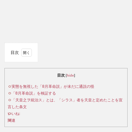
目次
1
実
態を
目次
[
hide
]
無視
した
実態を無視した「8月革命説」が未だに通説の怪
「8
「8月革命説」を検証する
月革
「天皇之ヲ統治ス」とは、「シラス」者を天皇と定めたことを宣
命
言した条文
説」
いいね:
が未
関連
だに
通説