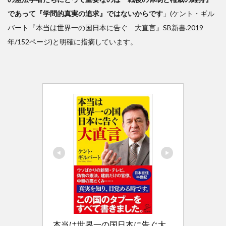
ラ
であって『学問的真実の追求』ではないからです
」(ケント・ギル
ス」
バート『本当は世界一の国日本に告ぐ 大直言』SB新書.2019
者を
天皇
年/152ページ)と明確に指摘しています。
と定
めた
こと
を宣
言し
た条
文
本当は世界一の国日本に告ぐ大