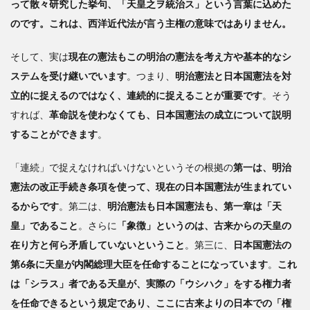
って散々研究した挙句、「天皇之ヲ統治ス」という言葉に込めた
のです。これは、西洋近代法が言う主権の意味ではありません。
そして、実は
現在の憲法もこの明治の憲法を考え方や基本的なシ
ステムを受け継いでいます
。つまり、
明治憲法と日本国憲法を対
立的に捉えるのではなく、連続的に捉えることが重要です
。そう
すれば、
革命説を使わなくても、日本国憲法の成立について説明
することができます
。
「連続」で捉えなければいけないというその根拠の
第一は、明治
憲法の改正手続き条項を使って、現在の日本国憲法が生まれてい
るからです
。第二は、
明治憲法も日本国憲法も、第一章は「天
皇」であること
。さらに
「象徴」というのは、古来からの天皇の
在り方と何ら矛盾していないということ
。第三に、
日本国憲法の
第6条に天皇が内閣総理大臣を任命することになっています
。
これ
は「シラス」者である天皇が、実際の「ウシハク」をする権力者
を任命できるという規定であり、ここに古来よりの日本での「権