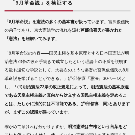
「8月革命説」を検証する
「8月革命説」を憲法の多くの基本書が扱っています
。宮沢俊儀氏
の弟子であり、東大憲法学の流れを汲む
芦部信喜氏が書かれた
『憲法』を紐解いてみます
。
「8月革命説の内容――国民主権を基本原理とする日本国憲法が明
治憲法73条の改正手続きで成立したという理論上の矛盾を説明す
る最も適切な学説として、大要次のような趣旨の宮沢俊儀氏の8月
革命説を挙げることができる。」(芦部信喜『憲法』30ページ)と
し
、「(1)明治憲法73条の改正規定によって、
明治憲法の基本原理
である天皇主権主義
と真向から対立する国民主権主義を定めるこ
とは、たしかに法的には不可能である」(芦部信喜 同)とあります
が、まずこの認識が誤っています
。
確かめて頂ければ分かりますが、
明治憲法は主権という言葉をど
こにも使っていません
。使っていない言葉で憲法の基本原理を説