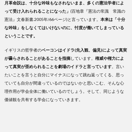
月革命説は、十分な吟味もなされないまま、多くの憲法学者によ
って受け入れられることになった」
(百地章『憲法の常識 常識の
憲法』文春新書.2005年/66ページ)と言っています。
本来は「十分
な吟味」をしなくてはいけないのに、忖度が働いてしまっている
ということです。
イギリスの哲学者の
ベーコンはイドラ(先入観、偏見)によって真実
が曇らされることがあることを指摘
しています。
権威や権力によ
って真実が歪められることを劇場のイドラと言っています
。言い
たいことを言うと自分にマイナスになって跳ね返ってくる、思っ
ていても自分が間違っているのではないかと思いこむ、そんな心
理作用が学会全体に働いているのでしょう。そして、同じような
価値観を共有する学会になっていきます。