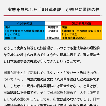
の怪
実態を無視した「8月革命説」が未だに通説の怪
2
「8
月革
命
説」
を検
証す
どうして史実を無視した法論理が、いつまでも憲法学会の通説的
る
な立場にい続けられるのでしょうか。簡単に言えば、東大憲法学
3
と日本憲法学会の権威が守ってきたということです。
「天
国際弁護士として活動している
ケント・ギルバート氏
はその点に
皇之
ついて「もし、
司法試験の論文に『八月革命説はただの詭弁であ
ヲ統
治
り、したがって現行の日本国憲法には正当性がない』と書けば、
ス」
司法試験は不合格です
。そして司法試験を諦めて、大学に研究者
と
として残る選択をしたとしても、
出世は望めないでしょう。日本
は、
「シ
の憲法学者たちにとって重要なのは『戦後の体制と権威の維持』