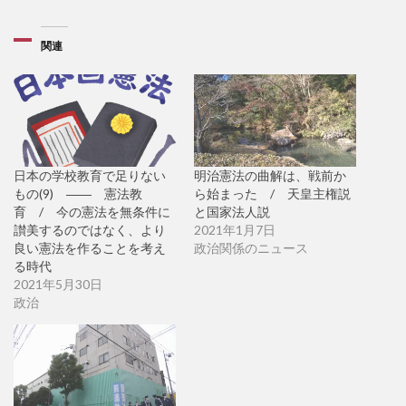
関連
明治憲法の曲解は、戦前か
日本の学校教育で足りない
ら始まった / 天皇主権説
もの(9) ―― 憲法教
と国家法人説
育 / 今の憲法を無条件に
2021年1月7日
讃美するのではなく、より
政治関係のニュース
良い憲法を作ることを考え
る時代
2021年5月30日
政治