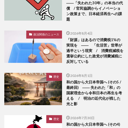
――「失われた30年」の本当の代
償 / 官民協調からイノベーショ
ン政策まで、日本経済再生への課
題
2026年8月4日
政治関係のニュース
「財源」はあるので消費税1%の
実現を ―― 「生活苦」世帯が
過半という現実 / 消費税減税を
選挙公約にした政党が消費減税に
反対している
2026年8月1日
歴史
和の国から大日本帝国へ (その5 /
最終回) ―― 失われた「和」の
国家理念から令和日本の再生を考
える / 明治の近代化が残した
光と影
2026年7月30日
歴史
和の国から大日本帝国へ (その4)