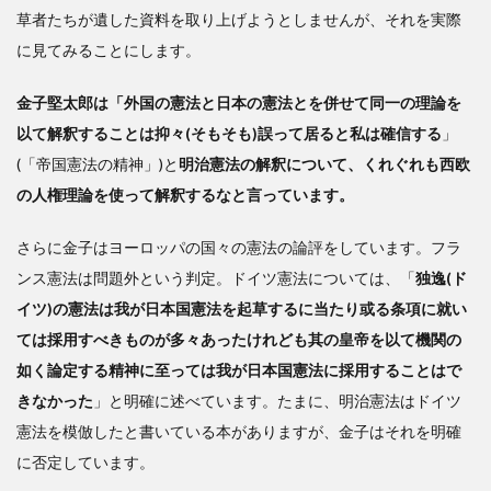
草者たちが遺した資料を取り上げようとしませんが、それを実際
に見てみることにします。
金子堅太郎は「外国の憲法と日本の憲法とを併せて同一の理論を
以て解釈することは抑々(そもそも)誤って居ると私は確信する
」
(「帝国憲法の精神」)と
明治憲法の解釈について、くれぐれも西欧
の人権理論を使って解釈するなと言っています。
さらに金子はヨーロッパの国々の憲法の論評をしています。フラ
ンス憲法は問題外という判定。ドイツ憲法については、「
独逸(ド
イツ)の憲法は我が日本国憲法を起草するに当たり或る条項に就い
ては採用すべきものが多々あったけれども其の皇帝を以て機関の
如く論定する精神に至っては我が日本国憲法に採用することはで
きなかった
」と明確に述べています。たまに、明治憲法はドイツ
憲法を模倣したと書いている本がありますが、金子はそれを明確
に否定しています。