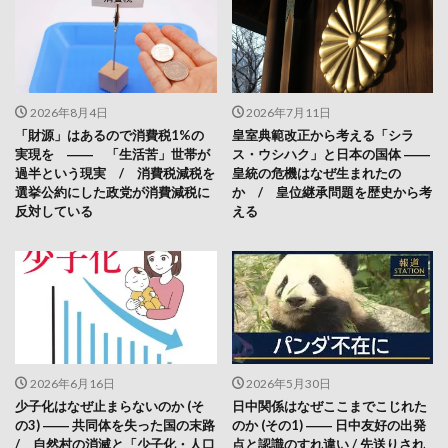
2026年8月4日
2026年7月11日
「財源」はあるので消費税1%の
皇室典範改正から考える「シラ
実現を ―― 「生活苦」世帯が
ス・ウシハク」と日本の国体 ――
過半という現実 / 消費税減税を
皇統の危機はなぜ生まれたの
選挙公約にした政党が消費減税に
か / 皇位継承問題を歴史から考
反対している
える
2026年6月16日
2026年5月30日
少子化はなぜ止まらないのか (そ
日中関係はなぜここまでこじれた
の3) ―― 共同体を失った国の末路
のか (その1) ―― 日中友好の出発
/ 自然村の消滅と「少子化・人口
点と認識のすれ違い / 先送りされ