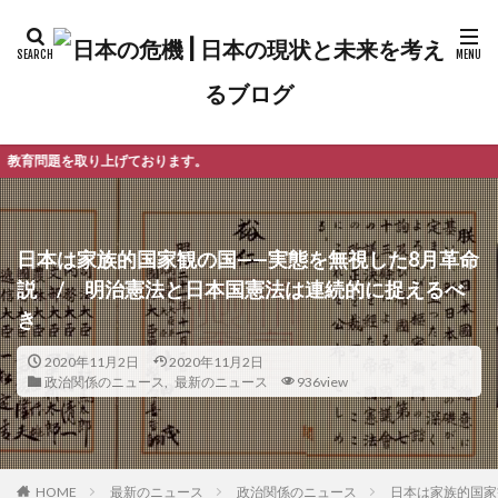
ります。
日本は家族的国家観の国——実態を無視した8月革命
説 / 明治憲法と日本国憲法は連続的に捉えるべ
き
2020年11月2日
2020年11月2日
政治関係のニュース
,
最新のニュース
936view
最新のニュース
政治関係のニュース
日本は家族的国家
HOME