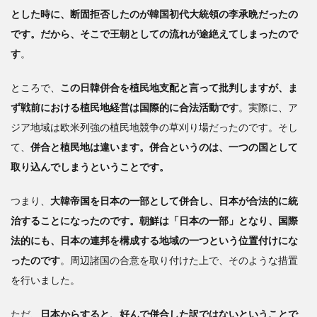
とした時に、断固拒否したのが韓国初代大統領の李承晩だったの
です。だから、そこで王朝としての流れが途絶えてしまったので
す
。
ところで、
この日韓併合を植民地支配と言って批判しますが、ま
ず戦前における植民地経営は国際的に合法活動です
。実際に、ア
ジア地域は欧米列強の植民地競争の草刈り場だったのです。そし
て、
併合と植民地は違います。併合というのは、一つの国として
取り込んでしまうということです。
つまり、
大韓帝国を日本の一部として併合し、日本が合法的に統
治することになったのです。朝鮮は「日本の一部」となり、国際
法的にも、日本の連邦を構成する地域の一つという位置付けにな
ったのです
。周辺諸国の合意を取り付けた上で、そのような措置
を行いました。
ただ、
日本からすると、好んで併合した訳ではないということで