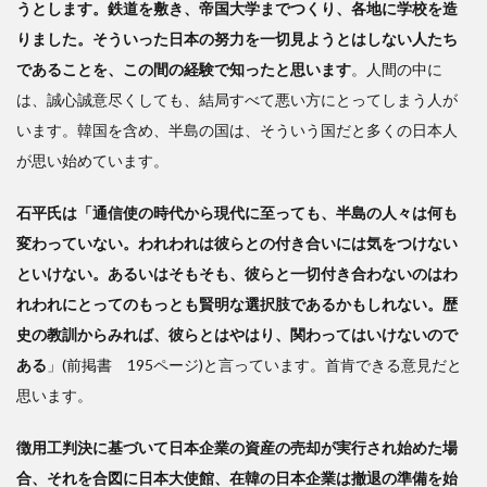
うとします。鉄道を敷き、帝国大学までつくり、各地に学校を造
りました。そういった日本の努力を一切見ようとはしない人たち
であることを、この間の経験で知ったと思います
。人間の中に
は、誠心誠意尽くしても、結局すべて悪い方にとってしまう人が
います。韓国を含め、半島の国は、そういう国だと多くの日本人
が思い始めています。
石平氏は「通信使の時代から現代に至っても、半島の人々は何も
変わっていない。われわれは彼らとの付き合いには気をつけない
といけない。あるいはそもそも、彼らと一切付き合わないのはわ
れわれにとってのもっとも賢明な選択肢であるかもしれない。歴
史の教訓からみれば、彼らとはやはり、関わってはいけないので
ある
」(前掲書 195ページ)と言っています。首肯できる意見だと
思います。
徴用工判決に基づいて日本企業の資産の売却が実行され始めた場
合、それを合図に日本大使館、在韓の日本企業は撤退の準備を始