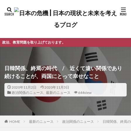
げております。
日韓関係、終焉の時代 / 近くて遠い関係であり
続けることが、両国にとって幸せなこと
2020年11月2日
2020年11月3日
政治関係のニュース
,
最新のニュース
644view
最新のニュース
政治関係のニュース
日韓関係、終焉の
HOME