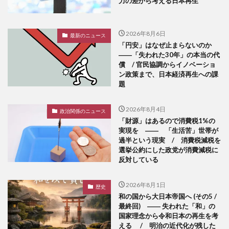
力の差から考える日本再生
2026年8月6日
最新のニュース
「円安」はなぜ止まらないのか
――「失われた30年」の本当の代
償 / 官民協調からイノベーショ
ン政策まで、日本経済再生への課
題
2026年8月4日
政治関係のニュース
「財源」はあるので消費税1%の
実現を ―― 「生活苦」世帯が
過半という現実 / 消費税減税を
選挙公約にした政党が消費減税に
反対している
2026年8月1日
歴史
和の国から大日本帝国へ (その5 /
最終回) ―― 失われた「和」の
国家理念から令和日本の再生を考
える / 明治の近代化が残した