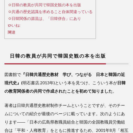
が共
日韓の教員が共同で韓国史観の本を出版
同で
共通の歴史認識を求めること自体間違っている
韓国
日韓関係の源流は、「日韓併合」にあり
史観
いいね:
の本
関連
を出
版
2
日韓の教員が共同で韓国史観の本を出版
共
通の
歴史
図書館で
『日韓共通歴史教材 学び、つながる 日本と韓国の近
認識
現代史』(
明石書店.2013年)という本を見つけ、こういう本が
日韓
を求
める
の教育関係者の共同で作成されたことを初めて知りました
。
こと
自体
著者は日韓共通歴史教材制作チームということですが、そのチー
間違
ムについての紹介が最後のページに載っています。次のようにあ
って
いる
ります――「日本の広島県教職員組合と韓国の全国教職員労働組
合は「平和・人権教育」をともに推進するため、2001年8月「相互
3