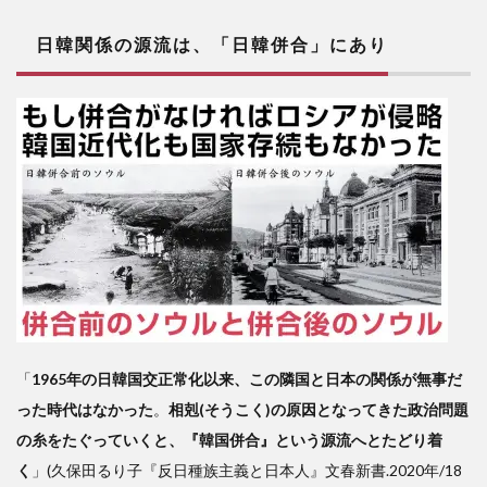
日韓関係の源流は、「日韓併合」にあり
「
1965年の日韓国交正常化以来、この隣国と日本の関係が無事だ
った時代はなかった
。
相剋(そうこく)の原因となってきた政治問題
の糸をたぐっていくと、『韓国併合』という源流へとたどり着
く
」(久保田るり子『反日種族主義と日本人』文春新書.2020年/18