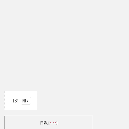
目次
1
日
韓の
目次
[
hide
]
教員