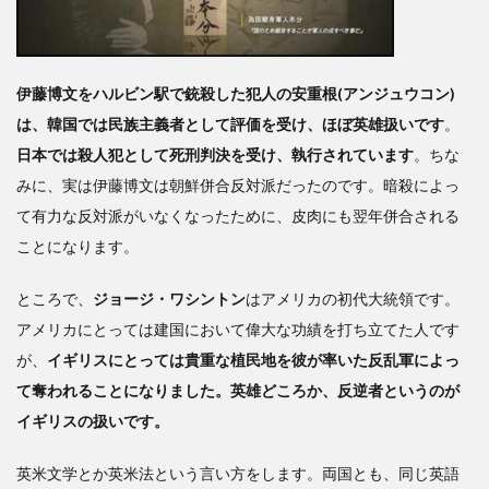
伊藤博文をハルビン駅で銃殺した犯人の安重根(アンジュウコン)
は、韓国では民族主義者として評価を受け、ほぼ英雄扱いです
。
日本では殺人犯として死刑判決を受け、執行されています
。ちな
みに、実は伊藤博文は朝鮮併合反対派だったのです。暗殺によっ
て有力な反対派がいなくなったために、皮肉にも翌年併合される
ことになります。
ところで、
ジョージ・ワシントン
はアメリカの初代大統領です。
アメリカにとっては建国において偉大な功績を打ち立てた人です
が、
イギリスにとっては貴重な植民地を彼が率いた反乱軍によっ
て奪われることになりました。英雄どころか、反逆者というのが
イギリスの扱いです。
英米文学とか英米法という言い方をします。両国とも、同じ英語