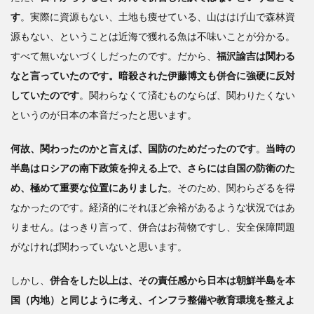
す
。実際に資源もない、土地も痩せている、山ははげ山で森林資
源もない、ということは近海で獲れる魚は不味いことが分かる。
すべて無いないづくしだったのです。だから、
福沢諭吉は関わる
なと言っていたのです。暗殺された伊藤博文も併合に強硬に反対
していたのです
。関わらなくて済むものならば、関わりたくない
というのが日本の本音だったと思います。
何故、関わったのかと言えば、国防のためだったのです
。
当時の
半島はロシアの南下政策を抑える上で、さらには自国の防衛のた
め、極めて重要な位置にありました
。そのため、関わらざるを得
なかったのです。経済的にそれほど余裕があるような状況ではあ
りません。はっきり言って、併合はお荷物ですし、安全保障問題
がなければ関わっていないと思います。
しかし、
併合をした以上は、その責任感から日本は朝鮮半島を本
国（内地）と同じように考え、インフラ整備や教育環境を整えよ