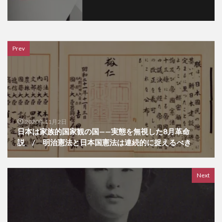
Prev
2020年11月2日
日本は家族的国家観の国——実態を無視した8月革命
説 / 明治憲法と日本国憲法は連続的に捉えるべき
Next