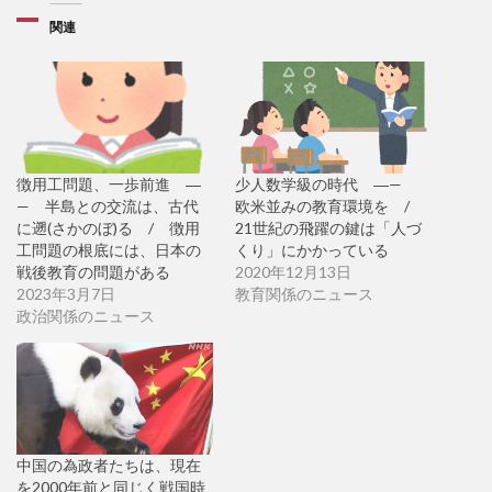
関連
徴用工問題、一歩前進 ―
少人数学級の時代 ―—
— 半島との交流は、古代
欧米並みの教育環境を /
に遡(さかのぼ)る / 徴用
21世紀の飛躍の鍵は「人づ
工問題の根底には、日本の
くり」にかかっている
戦後教育の問題がある
2020年12月13日
2023年3月7日
教育関係のニュース
政治関係のニュース
中国の為政者たちは、現在
を2000年前と同じく戦国時