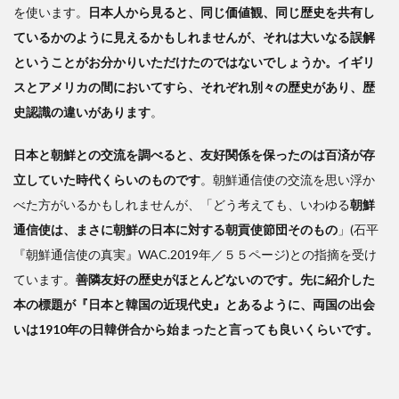
を使います。
日本人から見ると、同じ価値観、同じ歴史を共有し
ているかのように見えるかもしれませんが、それは大いなる誤解
ということがお分かりいただけたのではないでしょうか。イギリ
スとアメリカの間においてすら、それぞれ別々の歴史があり、歴
史認識の違いがあります
。
日本と朝鮮との交流を調べると、友好関係を保ったのは百済が存
立していた時代くらいのものです
。朝鮮通信使の交流を思い浮か
べた方がいるかもしれませんが、「どう考えても、いわゆる
朝鮮
通信使は、まさに朝鮮の日本に対する朝貢使節団そのもの
」(石平
『朝鮮通信使の真実』WAC.2019年／５５ページ)との指摘を受け
ています。
善隣友好の歴史がほとんどないのです。先に紹介した
本の標題が『日本と韓国の近現代史』とあるように、両国の出会
いは1910年の日韓併合から始まったと言っても良いくらいです。