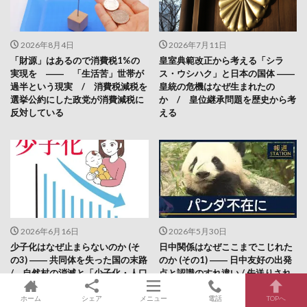
2026年8月4日
2026年7月11日
「財源」はあるので消費税1%の
皇室典範改正から考える「シラ
実現を ―― 「生活苦」世帯が
ス・ウシハク」と日本の国体 ――
過半という現実 / 消費税減税を
皇統の危機はなぜ生まれたの
選挙公約にした政党が消費減税に
か / 皇位継承問題を歴史から考
反対している
える
2026年6月16日
2026年5月30日
少子化はなぜ止まらないのか (そ
日中関係はなぜここまでこじれた
の3) ―― 共同体を失った国の末路
のか (その1) ―― 日中友好の出発
/ 自然村の消滅と「少子化・人口
点と認識のすれ違い / 先送りされ
減」の歴史的背景
た歴史認識と台湾問題を考える
ホーム
シェア
メニュー
電話
TOPへ