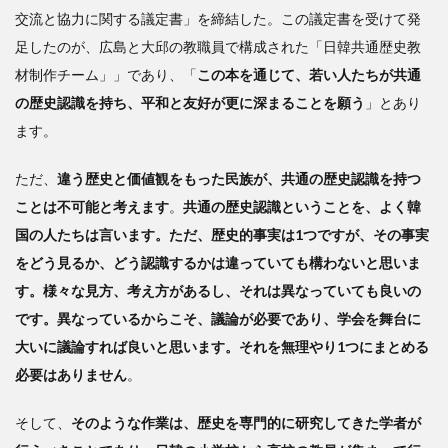
交流と協力に関する議定書」を締結した。この議定書を受けて発
日
韓関
足したのが、広島と大邱の教職員で構成された「日韓共通歴史教
係の
材制作チーム」」であり、「
この本を通じて、若い人たちが共通
源流
の歴史認識を持ち、平和と友好が更に深まることを願う
は、
」とあり
「日
ます。
韓併
合」
ただ、
違う歴史と価値観をもった民族が、共通の歴史認識を持つ
にあ
ことは不可能と考えます
。
共通の歴史認識ということを、よく韓
り
国の人たちは言います。ただ、歴史的事実は1つですが、その事実
をどう見るか、どう認識するかは違っていても構わないと思いま
す。様々な見方、考え方があるし、それは異なっていても良いの
です。異なっているからこそ、議論が必要であり、学会を舞台に
大いに議論すれば良いと思います。それを無理やり1つにまとめる
必要はありません
。
そして、
そのような作業は、歴史を専門的に研究してきた学者が