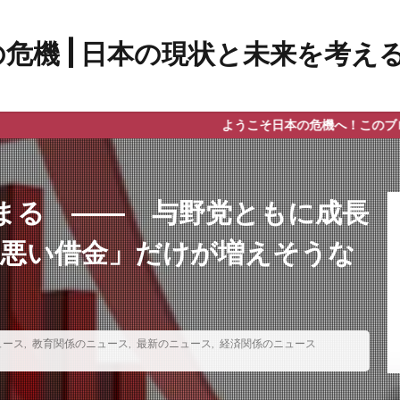
ようこそ日本の危機へ！このブログでは主に
まる ―― 与野党ともに成長
「悪い借金」だけが増えそうな
ュース
,
教育関係のニュース
,
最新のニュース
,
経済関係のニュース