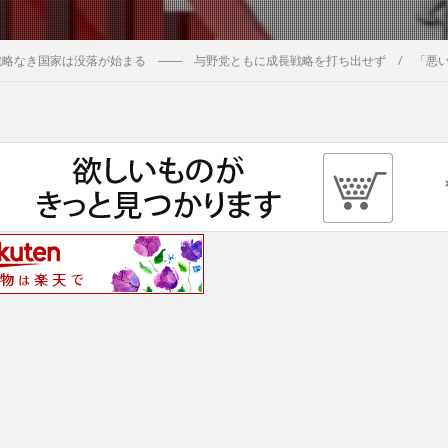
戦略なき国家は没落が始まる ―― 与野党ともに成長戦略を打ち出せず / 「悪