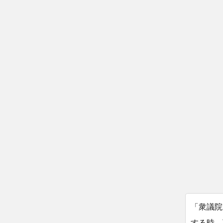
「衆議院
する時、