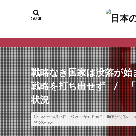
戦略なき国家は没落が始
戦略を打ち出せず / 
状況
2021年10月15日
2021年10月15日
政治関係のニ
605view