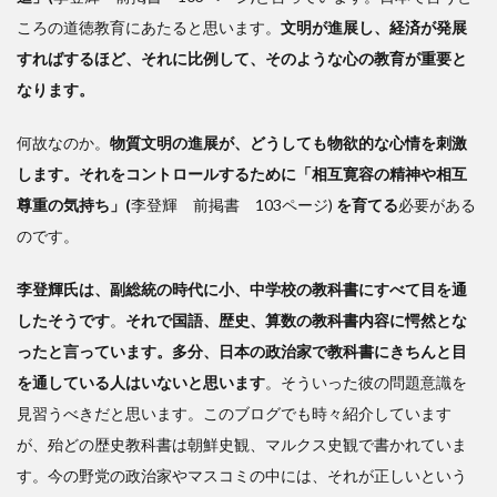
ころの道徳教育にあたると思います。
文明が進展し、経済が発展
すればするほど、それに比例して、そのような心の教育が重要と
なります。
何故なのか。
物質文明の進展が、どうしても物欲的な心情を刺激
します。それをコントロールするために「相互寛容の精神や相互
尊重の気持ち」(
李登輝 前掲書 103ページ)
を育てる
必要がある
のです。
李登輝氏は、副総統の時代に小、中学校の教科書にすべて目を通
したそうです
。
それで国語、歴史、算数の教科書内容に愕然とな
ったと言っています。多分、日本の政治家で教科書にきちんと目
を通している人はいないと思います
。そういった彼の問題意識を
見習うべきだと思います。このブログでも時々紹介しています
が、殆どの歴史教科書は朝鮮史観、マルクス史観で書かれていま
す。今の野党の政治家やマスコミの中には、それが正しいという