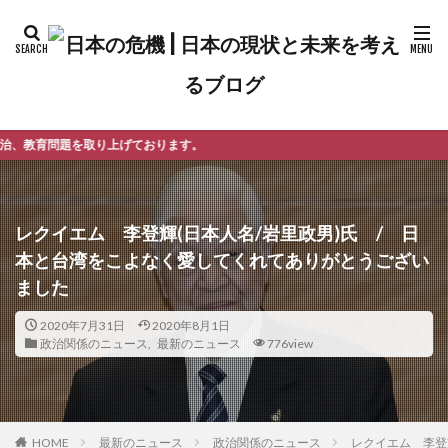
おります。
レクイエム 李登輝(日本人名/岩里政男)氏 / 日
本と台湾をこよなく愛してくれてありがとうござい
ました
2020年7月31日
2020年8月1日
政治関係のニュース
,
最新のニュース
776view
最新のニュース
政治関係のニュース
レクイエム 李登
HOME