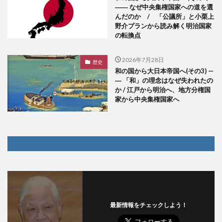
―― なぜ中央集権国家への道を選
んだのか / 「公議所」と小栗上
野介プランから読み解く明治国家
の転換点
2026年7月28日
歴史
和の国から大日本帝国へ(その3) —
― 「和」の理念はなぜ失われたの
か / 江戸から明治へ、地方分権国
家から中央集権国家へ
最新情報をチェックしよう！