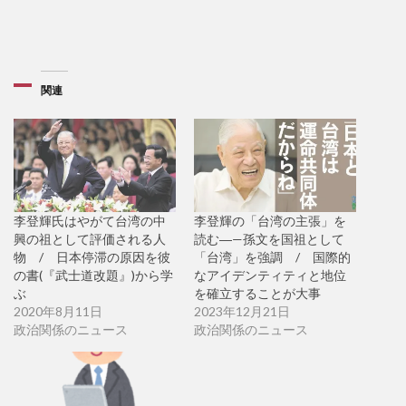
関連
李登輝氏はやがて台湾の中
李登輝の「台湾の主張」を
興の祖として評価される人
読む―—孫文を国祖として
物 / 日本停滞の原因を彼
「台湾」を強調 / 国際的
の書(『武士道改題』)から学
なアイデンティティと地位
ぶ
を確立することが大事
2020年8月11日
2023年12月21日
政治関係のニュース
政治関係のニュース