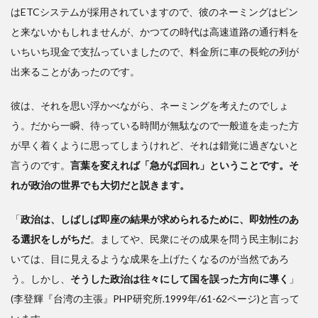
ッセ
はETCシステムが採用されていますので、彼のネーミングはピン
ージ
と来ないかもしれませんが、かつての時代は高速道路の通行料を
いちいち現金で支払っていましたので、料金所に車の長蛇の列が
出来ることがあったのです。
彼は、それを思い浮かべながら、ネーミングを考えたのでしょ
う。だから一瞬、待っている時間が無駄なので一般道を走った方
が早く着くように思ってしまうけれど、それは錯覚に過ぎないと
言うのです。
言葉を変えれば「急がば回れ」ということです。そ
れが政治の世界でも大切だと説きます。
「
政治は、しばしば即座の結果が求められるために、即効性のあ
る選択をしがちだ
。ましてや、民衆にその成果を問う民主制にお
いては、目に見えるような成果を上げたくなるのが当然であろ
う。しかし、
そうした政治は往々にして国を誤った方向に導く
」
(李登輝『台湾の主張』PHP研究所.1999年/61-62ページ)と言って