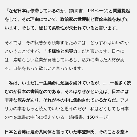
「なぜ日本は停滞しているのか
」(前掲書、144ページ)
と問題提起
をして、その理由について、政治家の世襲制と官僚主義をあげて
います。そして、総じて柔軟性が失われていると言います
。
それでは、その状態から脱却するためには、どうすればいいのか
ということですが
、「多様性と包容力」
だと言います。日本に
は、素晴らしい産業が発達しているし、活力に満ちた人材があ
る。自信をもって欲しいと言っています。
「
私は、いまだに一生懸命に勉強を続けているが、……一番多く読
むのが日本の書籍なのである
。
それはなぜかといえば、日本には
非常な深みがあり、それが本の中に集約されているからだ。
アメ
リカの本をもっと読んでいいと思うのだが、私はどうしても日本
の本を読書の中心に据えている」(前掲書、150ページ)
日本と台湾は運命共同体と言っていた李登輝氏
。
そのことを堂々