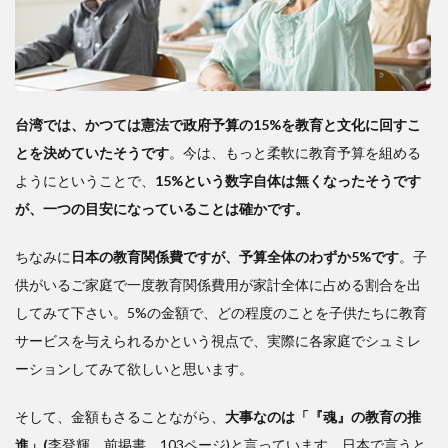
台湾では、かつては憲法で政府予算の15%を教育と文化に回すこ
とを決めていたそうです
。今は、もっと柔軟に教育予算を組める
ようにということで、
15%という数字自体は無くなったそうです
が、一つの目安になっていることは確かです。
ちなみに
日本の教育関係費ですが、予算全体のわずか5%です
。子
供がいるご家庭で一度教育関係費用が家計全体に占める割合を出
してみて下さい。5%の金額で、どの程度のことを子供たちに教育
サービスを与えられるかという視点で、実際に各家庭でシュミレ
ーションしてみて欲しいと思います。
そして、金額もさることながら、
大事なのは「『魂』の教育の推
進」(
李登輝 前掲書 103ページ)と言っています。日本で言うと