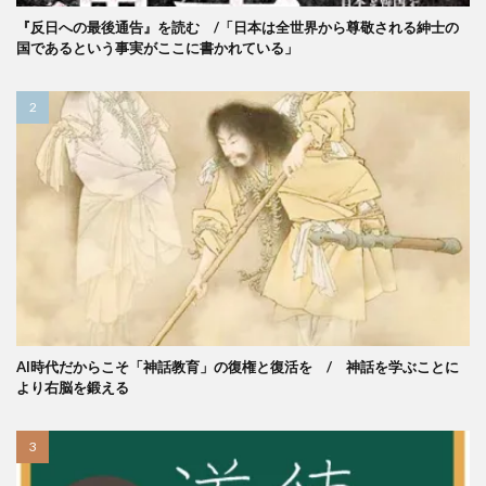
『反日への最後通告』を読む /「日本は全世界から尊敬される紳士の
国であるという事実がここに書かれている」
AI時代だからこそ「神話教育」の復権と復活を / 神話を学ぶことに
より右脳を鍛える