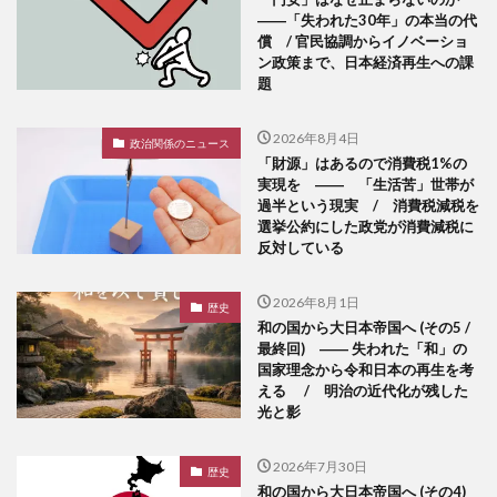
――「失われた30年」の本当の代
償 / 官民協調からイノベーショ
ン政策まで、日本経済再生への課
題
2026年8月4日
政治関係のニュース
「財源」はあるので消費税1%の
実現を ―― 「生活苦」世帯が
過半という現実 / 消費税減税を
選挙公約にした政党が消費減税に
反対している
2026年8月1日
歴史
和の国から大日本帝国へ (その5 /
最終回) ―― 失われた「和」の
国家理念から令和日本の再生を考
える / 明治の近代化が残した
光と影
2026年7月30日
歴史
和の国から大日本帝国へ (その4)