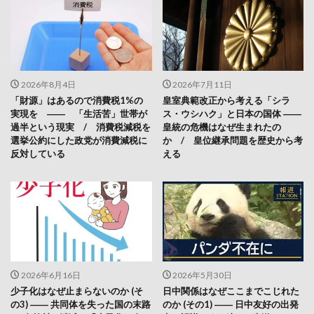
2026年8月4日
2026年7月11日
「財源」はあるので消費税1%の
皇室典範改正から考える「シラ
実現を ―― 「生活苦」世帯が
ス・ウシハク」と日本の国体 ――
過半という現実 / 消費税減税を
皇統の危機はなぜ生まれたの
選挙公約にした政党が消費減税に
か / 皇位継承問題を歴史から考
反対している
える
2026年6月16日
2026年5月30日
少子化はなぜ止まらないのか (そ
日中関係はなぜここまでこじれた
の3) ―― 共同体を失った国の末路
のか (その1) ―― 日中友好の出発