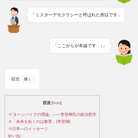
「ミスターデモクラシーと呼ばれた所以です」
「ここからが本論です ↓」
目次
1
「タ
ーン
目次
[
hide
]
バイ
クの
「ターンバイクの理論」―—李登輝氏の政治哲学
理
「未来を拓くのは教育」(李登輝)
論」
日本へのメッセージ
―—
いいね: