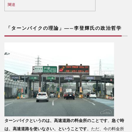
李登
関連
輝氏
の政
治哲
学
「ターンバイクの理論」―—李登輝氏の政治哲学
2
「未
来を
拓く
のは
教
育」
(李
登
輝)
3
日
ターンバイクというのは、高速道路の料金所のことです
。
急ぐ時
本へ
のメ
は、高速道路を使いなさい、ということです
。ただ、今の料金所