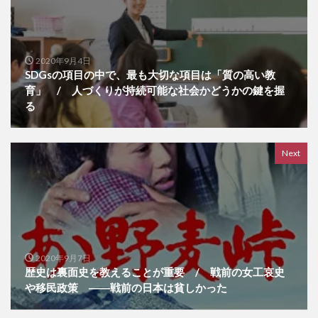
2020年9月4日
SDGsの項目の中で、最も大切な項目は「質の高い教
育」 / 人づくりが持続可能な社会かどうかの鍵を握
る
Next
2020年9月7日
歴史は裏面史を教えることが重要 / 戦前の女工哀史
や移民政策 ――戦前の日本は貧しかった