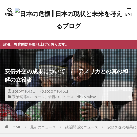
ております。
安倍外交の成果について / アメリカとの真の和
解の立役者
2020年9月5日
2020年9月6日
政治関係のニュース
,
最新のニュース
757view
最新のニュース
政治関係のニュース
安倍外交の成果に
HOME