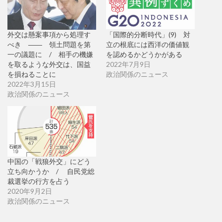
外交は懸案事項から処理す
「国際的分断時代」(9) 対
べき ―― 領土問題を第
立の根底には西洋の価値観
一の議題に / 相手の機嫌
を認めるかどうかがある
を取るような外交は、国益
2022年7月9日
を損ねることに
政治関係のニュース
2022年3月15日
政治関係のニュース
中国の「戦狼外交」にどう
立ち向かうか / 自民党総
裁選挙の行方を占う
2020年9月2日
政治関係のニュース