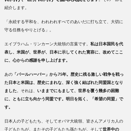
紹介します。
「永続する平和を、われわれすべてのあいだに打ち立て、大切に
守る任務をやりとげる」。
エイブラハム・リンカーン大統領の言葉です。
私は日本国民を代
表し、米国が、世界が、日本に示してくれた寛容に、改めてここ
に、心からの感謝を申し上げます。
あの
「パールハーバー」から75年。歴史に残る激しい戦争を戦っ
た日本と米国は、歴史にまれな、深く強く結ばれた同盟国となり
ました
。それは、
いままでにもまして、世界を覆う幾多の困難
に、ともに立ち向かう同盟です。明日を拓く、「希望の同盟」で
す。
日本人の子どもたち、そしてオバマ大統領、皆さんアメリカ人の
子どもたちが、またその子どもたち孫たちが、そして
世界中の