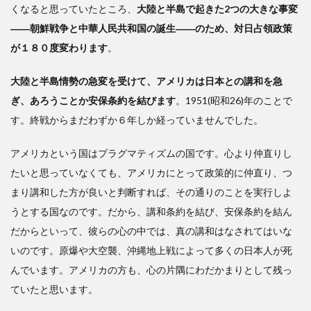
くなると思っていたところ、
大陸と半島で起きた2つの大きな事変
――朝鮮戦争と中華人民共和国の誕生――のため、対日占領政策
が１８０度変わります
。
大陸と半島情勢の急変を受けて、アメリカは日本との講和を急
ぎ、あろうことか安保条約を結びます
。1951(昭和26)年のことで
す。終戦からまだわずか６年しか経っていませんでした。
アメリカという国はプラグマティズムの国です。心より仲直りし
たいと思っていなくても、アメリカにとって政策的に仲直り、つ
まり講和した方が良いと判断すれば、その通りのことを実行しよ
うとする国なのです。だから、講和条約を結び、安保条約を結ん
だからといって、彼らの心の中では、真の講和はなされてはいな
いのです。原爆や大空襲、沖縄地上戦によって多くの日本人が死
んでいます。アメリカの方も、心の片隅にわだかまりとして残っ
ていたと思います。