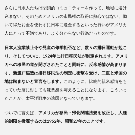
3
さらに日系人たちは閉鎖的コミュニティーを作って、地域に溶け
日
米の
込まない、そのためアメリカの市民権の取得に熱心ではない、働
真の
いて得たお金を使わずに日本に送金するといった行いがアメリカ
和解
人にとって不満であり、よく分からない行為だったのです。
は安
倍外
交の
日本人漁業禁止令や児童の修学拒否など、数々の排日運動が起こ
成果
り、そしてついに、1924年に排日移民法が制定されます
。
アメリ
カへの移民の道が閉ざされたことと同時に、反米感情が高まりま
す。新渡戸稲造は排日移民法の制定に衝撃を受け、二度と米国の
地は踏まないと宣言をします。
このように、比較的親米感情をも
っていた層に対しても嫌悪感を与えることになります。こういっ
たことが、太平洋戦争の遠因となっていきます。
ついでに言えば、
アメリカが移民・帰化関連法規を改正し、人種
的制限を撤廃するのは1952年、昭和27年のことです
。