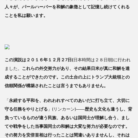
人々が、パールハーバーを和解の象徴として記憶し続けてくれる
ことを私は願います。
この演説は２０１６年１２月２7日(
日本時間は２８日朝)に行われ
ました。
これらの外交努力があり、その結果日米が真に和解を達
成することができたのです。この土台の上にトランプ大統領との
信頼関係が構築されたことは言うまでもありません。
「
永続する平和を、われわれすべてのあいだに打ち立て、大切に
守る任務をやりとげる
」(リンカーン)――
歴史も文化も違うし、背
負っているものが違う民族、あるいは国同士が理解し合う、まし
てや戦争をした当事国同士の和解は大変な努力が必要なのです。
その努力を安倍首相は行ったことは間違いありませんし、それは