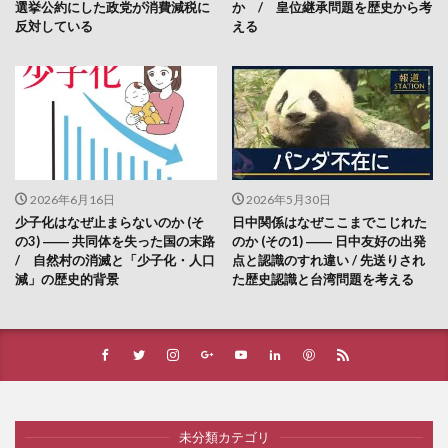
選挙公約にした政党が消費減税に
か / 皇位継承問題を歴史から考
反対している
える
2026年6月16日
2026年5月30日
少子化はなぜ止まらないのか (そ
日中関係はなぜここまでこじれた
の3) ―― 共同体を失った国の末路
のか (その1) ―― 日中友好の出発
/ 自然村の消滅と「少子化・人口
点と認識のすれ違い / 先送りされ
減」の歴史的背景
た歴史認識と台湾問題を考える
未分類カテゴリ