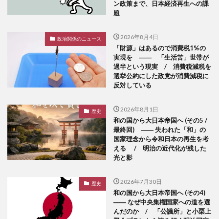
ン政策まで、日本経済再生への課
題
2026年8月4日
政治関係のニュース
「財源」はあるので消費税1%の
実現を ―― 「生活苦」世帯が
過半という現実 / 消費税減税を
選挙公約にした政党が消費減税に
反対している
2026年8月1日
歴史
和の国から大日本帝国へ (その5 /
最終回) ―― 失われた「和」の
国家理念から令和日本の再生を考
える / 明治の近代化が残した
光と影
2026年7月30日
歴史
和の国から大日本帝国へ (その4)
―― なぜ中央集権国家への道を選
んだのか / 「公議所」と小栗上