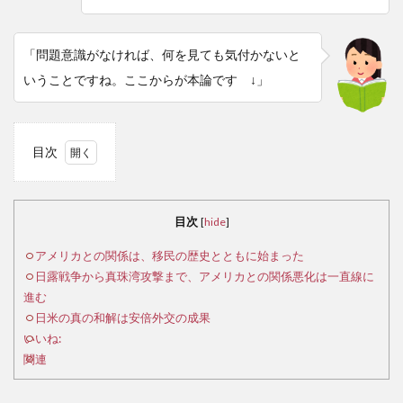
「問題意識がなければ、何を見ても気付かないと
いうことですね。ここからが本論です ↓」
目次
1
ア
メリ
目次
[
hide
]
カと
の関
アメリカとの関係は、移民の歴史とともに始まった
係
日露戦争から真珠湾攻撃まで、アメリカとの関係悪化は一直線に
は、
進む
移民
日米の真の和解は安倍外交の成果
の歴
いいね:
史と
関連
とも
に始