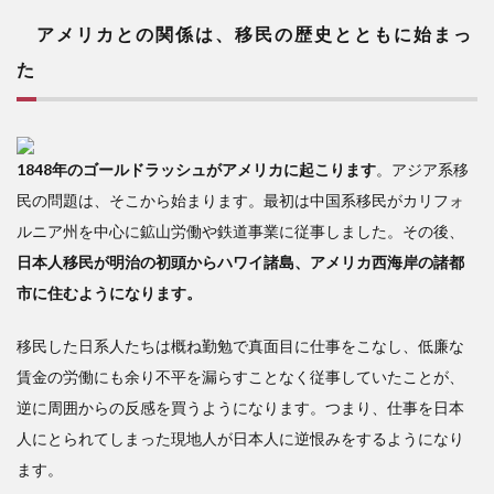
まっ
た
アメリカとの関係は、移民の歴史とともに始まっ
2
た
日
露戦
争か
ら真
1848年のゴールドラッシュがアメリカに起こります
。アジア系移
珠湾
民の問題は、そこから始まります。最初は中国系移民がカリフォ
攻撃
ま
ルニア州を中心に鉱山労働や鉄道事業に従事しました。その後、
で、
日本人移民が明治の初頭からハワイ諸島、アメリカ西海岸の諸都
アメ
市に住むようになります。
リカ
との
関係
移民した日系人たちは概ね勤勉で真面目に仕事をこなし、低廉な
悪化
賃金の労働にも余り不平を漏らすことなく従事していたことが、
は一
逆に周囲からの反感を買うようになります。つまり、仕事を日本
直線
に進
人にとられてしまった現地人が日本人に逆恨みをするようになり
む
ます。