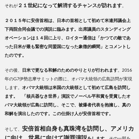
２１世紀になって解消するチャンスが訪れます
それが
。
２０１５年に安倍首相は、日本の首相として初めて米連邦議会上
下両院合同会議での演説に臨みます。出席議員のスタンディング
オベーションは１４回に上り、ロイター通信は「かつての敵であ
った日米が最も緊密な同盟国になった象徴的瞬間」とコメントし
たのです。
その後、
日米で更なる和解のためのやりとりが行われます
。2016
年のG7伊勢志摩サミットの際に、オバマ大統領の広島訪問が実現
します。
オバマ大統領は米国の大統領として初めて広島を訪問し
ます。 「核兵器なき世界」演説でノーベル平和賞を受賞したオ
バマ大統領が広島に訪問し、そこで、被爆者代表を抱擁し、真の
和解を演出したのです。この仕掛け人が安倍首相です。
安倍首相自身も真珠湾を訪問し、アメリカ
そして、
に向け、世界に向けて謝罪演説
をします
。その一部を