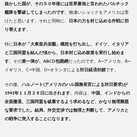
抜かした国が、その５０年後には世界最強と言われたバルチック
艦隊を撃破してしまったのです
。物凄いショックをアメリカは受
けたと思います。それと同時に、
日本の力を封じ込める作戦に切
り替えます
。
特に
日本が「大東亜共栄圏」構想を打ち出し、ドイツ、イタリア
と三国同盟を結んだ頃から、日本封じ込め政策を実行し始めま
す
。その
第一弾が、ABCD包囲網
だったのです。A=アメリカ、B=
イギリス、C=中国、D=オランダによる
対日経済封鎖
です。
その後、
ハルノート(アメリカのハル国務長官による対日要求)が
1941年１１月２６日に出されます
。内容は、
中国、インドからの
全面撤退、三国同盟を破棄するよう求めるなど、かなり無理難題
な要求でした。結局、外交交渉では無理と判断して、アメリカと
の戦争に突入することになります。