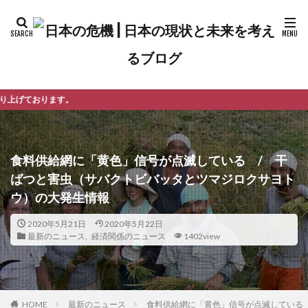
よう
食料供給網に「黄色」信号が点滅している / 干
ばつと害虫（サバクトビバッタとツマジロクサヨト
ウ）の大発生情報
2020年5月21日
2020年5月22日
最新のニュース
,
経済関係のニュース
1402view
最新のニュース
食料供給網に「黄色」信号が点滅している
HOME