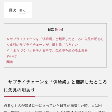
目次
1
サ
プラ
目次
[
hide
]
イチ
ェー
サプライチェーンを「供給網」と翻訳したところに先見の明あり
ンを
食料のサプライチェーンが、最も脆（もろ）い
「供
「まちづくり」を考える中で、自給率を高める工夫を
給
いいね:
網」
関連
と翻
訳し
たと
ころ
サプライチェーンを「供給網」と翻訳したところ
に先
に先見の明あり
見の
明あ
り
必要なものが普通に手に入っていた日常が崩壊した時、人は困
2