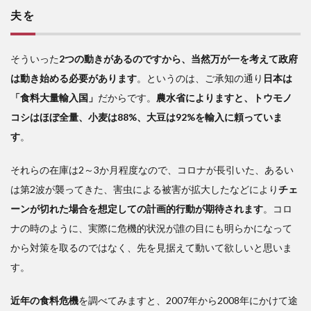
夫を
そういった
2つの動きがあるのですから、当然万が一を考えて政府
は動き始める必要があります
。というのは、ご承知の通り
日本は
「食料大量輸入国」
だからです。
農水省によりますと、トウモノ
コシはほぼ全量、小麦は88%、大豆は92%を輸入に頼っていま
す
。
それらの在庫は2～3か月程度なので、コロナが長引いた、あるい
は第2波が襲ってきた、害虫による被害が拡大したなどにより
チェ
ーンが切れた場合を想定しての計画的行動が期待されます
。コロ
ナの時のように、実際に危機的状況が誰の目にも明らかになって
から対策を取るのではなく、先を見据えて動いて欲しいと思いま
す。
近年の食料危機
を調べてみますと、2007年から2008年にかけて途