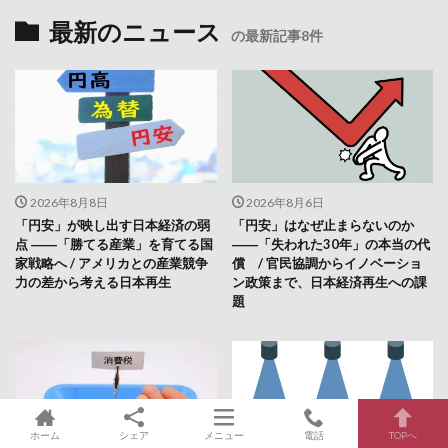
最新のニュース
の最新記事8件
2026年8月8日
2026年8月6日
「円安」が映し出す日本経済の弱
「円安」はなぜ止まらないのか
点 ――「勝てる産業」を育てる国
――「失われた30年」の本当の代
家戦略へ / アメリカとの産業競争
償 / 官民協調からイノベーショ
力の差から考える日本再生
ン政策まで、日本経済再生への課
題
ホーム
シェア
メニュー
電話
TOPへ