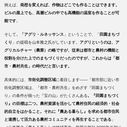
例えば、
発想を変えれば、作物はどこでも作ることはできます。
ビルの屋上でも、高層ビルの中でも高機能の温室を作ることが可
能です
。
そして
、「アグリ・ルネッサンス
」ということで、「
田園まちづ
くり
」の提唱を山本雅之氏がしています。
アグリというのは、ア
グリカルチャー（農業）の略ですが、従来は都市と農村の機能と
役割を分けた上でのまちづくりだったのですが、これからは「都
市・農村共生」の時代だと言います。
具体的には、
市街化調整区域
に着目します――「都市部に近い市
街化調整区域は、『都市・農村共生』をめざす『田園まちづく
り』の条件が揃った『宝の山』がたくさんある
。『田園まちづく
り』の目標は二つ。農村資源を活かして農村住民の経済的・社会
的自立をはかること。それに『農ある暮らし』を求める都市住民
と連携して活力ある農村コミュニティを再生することである
」