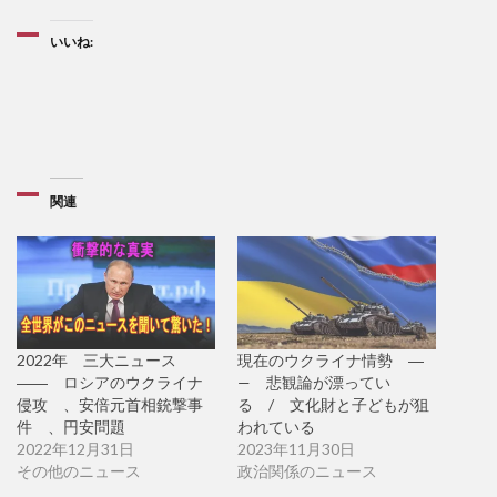
いいね:
関連
2022年 三大ニュース
現在のウクライナ情勢 ―
―― ロシアのウクライナ
— 悲観論が漂ってい
侵攻 、安倍元首相銃撃事
る / 文化財と子どもが狙
件 、円安問題
われている
2022年12月31日
2023年11月30日
その他のニュース
政治関係のニュース