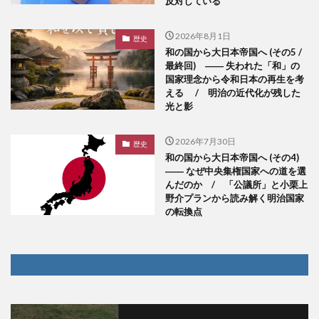
反対している
2026年8月1日
歴史
和の国から大日本帝国へ (その5 /
最終回) ―― 失われた「和」の
国家理念から令和日本の再生を考
える / 明治の近代化が残した
光と影
2026年7月30日
歴史
和の国から大日本帝国へ (その4)
―― なぜ中央集権国家への道を選
んだのか / 「公議所」と小栗上
野介プランから読み解く明治国家
の転換点