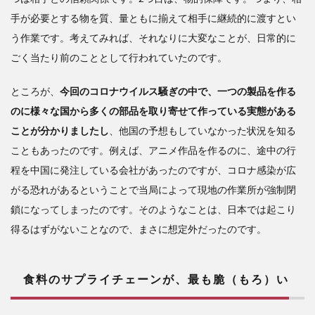
中
で、
手が必要とする物を質、量ともに揃えて相手に継続的に渡すとい
自給
う作業です。考えてみれば、それなりに大変なことが、日常的に
率を
ごく当たり前のこととして行われていたのです。
高め
る工
ところが、
夫を
今回のコロナウイルス騒ぎの中で、一つの製品を作る
のに様々な国から多くの部品を取り寄せて作っている実態がある
ことが分かりましたし
、他国の予想もしていなかった状況を知る
こともあったのです。例えば、アニメ作品を作るのに、途中の行
程を中国に発注している会社があったのですが、コロナ感染が広
がる恐れがあるということで当局によって現地の作業所が強制閉
鎖になってしまったのです。そのようなことは、日本では起こり
得るはずがないことなので、まさに想定外だったのです。
食料のサプライチェーンが、最も脆（もろ）い