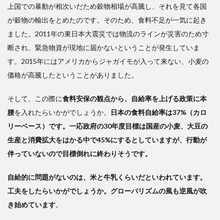
上国での暴動が相次いだため穀物相場が高騰し、それを見て各国
が穀物の輸出をとめたのです。そのため、食料不足が一気に起き
ました。2011年の東日本大震災では物流のラインが災害のため寸
断され、緊急物資が現地に届かないということが発生していま
す。2015年にはアメリカからジャガイモが入って来ない、小麦の
価格が高騰したということがありました。
そして、この際に
食料安保の観点から、自給率を上げる政策に本
腰
を入れたらいかがでしょうか。
日本の食料自給率は37%（カロ
リーベース）です。一応政府の30年度目標は国産の小麦、大豆の
生産と消費拡大をはかる中で45%にするとしていますが、行動が
伴っていないので目標倒れに終わりそうです。
自給的に問題がないのは、米と牛乳くらいだといわれています。
工夫をしたらいかがでしょうか。グローバリズムの風も逆風が吹
き始めています
。