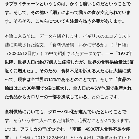
サプライチェーンというものは、かくも脆いものだということで
す。そして、その脆い「網」によって我々の食が支えられていま
す。そろそろ、こちらについても注意を払う必要があります。
本論に入る前に、データを紹介します。イギリスのエコノミスト
誌に掲載された論文、「食料供給網 いかに守るか」（『日経』
（2020.512日付））の中で紹介されたデータです。―—「
1970年
以降、世界人口は約77億人に倍増したが、世界の食料供給量は3倍
近くに増えた」。そのため、食料不足を訴える人たちは大幅に減
って、現在は全世界の11%であるとのことです
。そして
「食品の
輸出はこの30年間で6倍に拡大し、全人口の4/5が他国で生産され
た食品からカロリーの一部を摂取している
」とのことです。
食料供給においても、グローバル化が進んでいたということで
す
。そういう中で入ってきた情報で、心配なことが2つあります。
1つは、
アフリカの干ばつです。「南部 4500万人食料不足や停
電
」（『日経』2019.12.26日付）という見出しで報道されていま