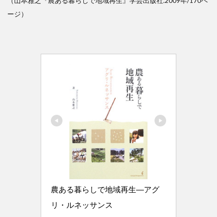
（山本雅之『農ある暮らしで地域再生』学芸出版社.2009年/170ペ
ージ）
農ある暮らしで地域再生―アグ
リ・ルネッサンス