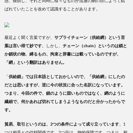
惑、狼狽し、それと同時に様々なものが流通の網の目によって結
食
ばれていたことを改めて認識することがあります。
料の
サプ
ライ
チェ
ーン
最近よく聞く言葉ですが、
サプライチェーン（供給網）という言
が、
葉は言い得て妙です
。しかし、
チェーン（chain）というのは鎖と
最も
か鎖状の物、縛るもの、拘束と辞書には載っているのですが、
脆
（も
「網」という翻訳はありません。
ろ）
い
「
供給鎖」では日本語としておかしいので、「供給網」にしたの
3
だとは思いますが、逆に今の状況に合った名訳になっています。
つまり、今回の件で、鎖のように固いものではなく、網のように
「ま
繊細で、何かあれば切れてしまうようなものだと分かったからで
ちづ
く
す。
り」
を考
貿易、取引というのは、2つの条件によって成り立っています
。1
える
つは相手との信頼関係です。2つ目は、物的保障です。つまり、相