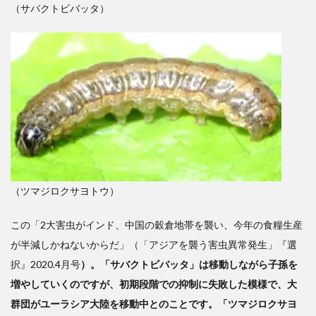
（サバクトビバッタ）
（ツマジロクサヨトウ）
この「2大害虫がインド、中国の穀倉地帯を襲い、今年の食糧生産
が半減しかねないからだ」（「アジアを襲う害虫異常発生」『選
択』2020.4月号
）。「サバクトビバッタ」は移動しながら子孫を
増やしていくのですが、初期段階での抑制に失敗した模様で、大
群団がユーラシア大陸を移動中とのことです。「ツマジロクサヨ