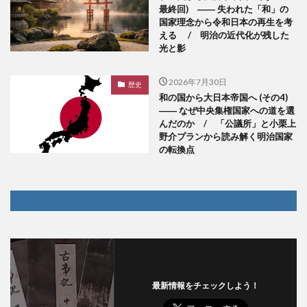
最終回) ―― 失われた「和」の
国家理念から令和日本の再生を考
える / 明治の近代化が残した
光と影
2026年7月30日
歴史
和の国から大日本帝国へ (その4)
―― なぜ中央集権国家への道を選
んだのか / 「公議所」と小栗上
野介プランから読み解く明治国家
の転換点
最新情報をチェックしよう！