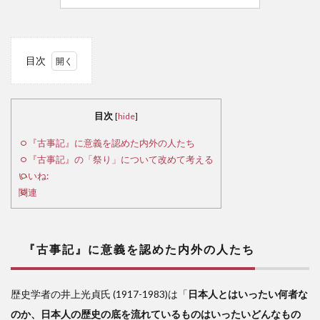
目次
1
『古
目次
[
hide
]
事
記』
『古事記』に意義を認めた内外の人たち
に意
『古事記』の「祭り」について改めて考える
義を
いいね:
認め
関連
た内
外の
人た
ち
『古事記』に意義を認めた内外の人たち
2
歴史学者の井上光貞氏 (1917-1983)は「
日本人とはいったい何者な
『古
のか、日本人の歴史の底を流れているものはいったいどんなもの
事