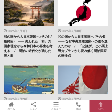
2026年8月1日
2026年7月30日
和の国から大日本帝国へ (その5 /
和の国から大日本帝国へ (その4)
最終回) ―― 失われた「和」の
―― なぜ中央集権国家への道を選
国家理念から令和日本の再生を考
んだのか / 「公議所」と小栗上
える / 明治の近代化が残した
野介プランから読み解く明治国家
光と影
の転換点
2026年7月28日
2026年7月25日
和の国から大日本帝国へ(その3) —
和の国から、大日本帝国になった
― 「和」の理念はなぜ失われたの
日本 (その2) ―― 薩長はなぜ倒幕
ホーム
シェア
メニュー
電話
TOPへ