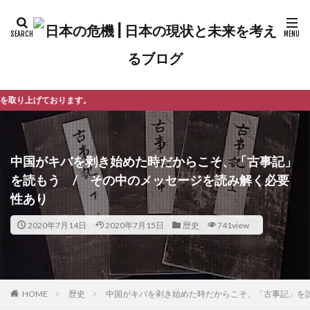
す。
中国がキバを剥き始めた時だからこそ、「古事記」
を読もう / その中のメッセージを読み解く必要
性あり
2020年7月14日
2020年7月15日
歴史
741view
歴史
中国がキバを剥き始めた時だからこそ、「古事記」を
HOME