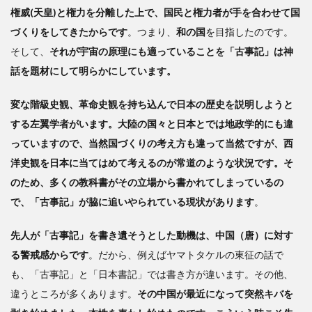
権威(天皇)と権力を分離した上で、国民と権力者が手を合わせて国
づくりをしてきたからです
。つまり、
和の国
を目指したのです。
そして、
それが宇宙の原理にも適っていることを「古事記」は神
話を題材にして明らかにしています。
変な階級史観、革命史観を持ち込んで日本の歴史を説明しようと
する左翼学者がいます。大陸の国々と日本とでは地政学的にも違
っていますので、当然国づくりの考え方も違って当然ですが、西
洋史観を日本に当てはめて考えるのが常道のような状況です。そ
のため、多くの教科書がその立場から書かれてしまっているの
で、「古事記」が脇に追いやられている現状があります
。
先人が「古事記」を書き遺そうとした動機は、中国（唐）に対す
る警戒感からです
。だから、例えばヤマトタケルの東征の話で
も、「古事記」と「日本書記」では書き方が違います。その他、
違うところが多くあります。
その中国が最近になって突然キバを