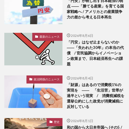
「円安」が映し出す日本経済の弱
点 ――「勝てる産業」を育てる国
家戦略へ / アメリカとの産業競争
力の差から考える日本再生
2026年8月6日
最新のニュース
「円安」はなぜ止まらないのか
――「失われた30年」の本当の代
償 / 官民協調からイノベーショ
ン政策まで、日本経済再生への課
題
2026年8月4日
政治関係のニュース
「財源」はあるので消費税1%の
実現を ―― 「生活苦」世帯が
過半という現実 / 消費税減税を
選挙公約にした政党が消費減税に
反対している
2026年8月1日
歴史
和の国から大日本帝国へ (その5 /