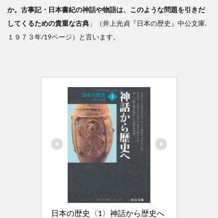
記』
か。古事記・日本書紀の神話や物語は、このような問題を引きだ
の
してくるための貴重な古典
」（井上光貞『日本の歴史』中公文庫.
「祭
１９７３年/19ページ）と言います。
り」
につ
いて
改め
て考
える
日本の歴史〈1〉神話から歴史へ 