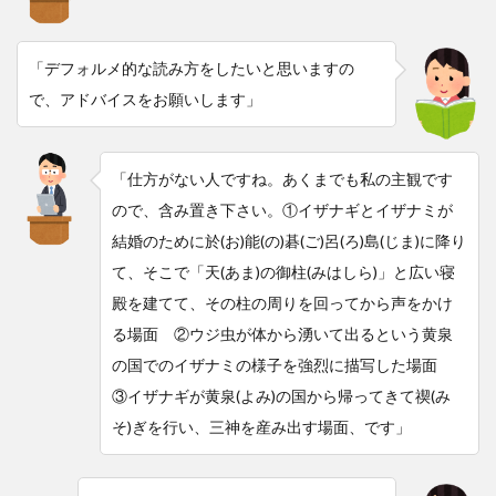
「デフォルメ的な読み方をしたいと思いますの
で、アドバイスをお願いします」
「仕方がない人ですね。あくまでも私の主観です
ので、含み置き下さい。①イザナギとイザナミが
結婚のために於(お)能(の)碁(ご)呂(ろ)島(じま)に降り
て、そこで「天(あま)の御柱(みはしら)」と広い寝
殿を建てて、その柱の周りを回ってから声をかけ
る場面 ②ウジ虫が体から湧いて出るという黄泉
の国でのイザナミの様子を強烈に描写した場面
③イザナギが黄泉(よみ)の国から帰ってきて禊(み
そ)ぎを行い、三神を産み出す場面、です」