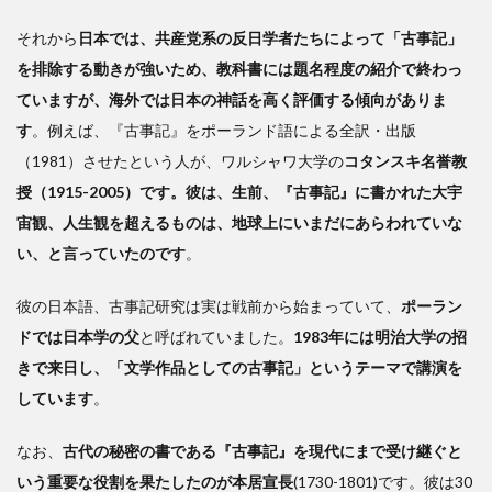
それから
日本では、共産党系の反日学者たちによって「古事記」
を排除する動きが強いため、教科書には題名程度の紹介で終わっ
ていますが、海外では日本の神話を高く評価する傾向がありま
す
。例えば、『古事記』をポーランド語による全訳・出版
（1981）させたという人が、ワルシャワ大学の
コタンスキ名誉教
授（1915-2005）です。彼は、生前、『古事記』に書かれた大宇
宙観、人生観を超えるものは、地球上にいまだにあらわれていな
い、と言っていたのです
。
彼の日本語、古事記研究は実は戦前から始まっていて、
ポーラン
ドでは日本学の父
と呼ばれていました。
1983年には明治大学の招
きで来日し、「文学作品としての古事記」というテーマで講演を
しています
。
なお、
古代の秘密の書である『古事記』を現代にまで受け継ぐと
いう重要な役割を果たしたのが本居宣長
(1730-1801)です。彼は30