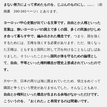
まない努力によって求めたものを、じぶんのものにし、……
」（前
掲書 260-261ページ）とあります。
ヨーロッパ中心史観が出ている文章です。自由とか人権といった
言葉は、狭いヨーロッパの国土で多くの国、多くの民族がひしめ
き合って暮らす中で、編み出された概念です
。つまり、国を強く
するためには、王権を強くする必要があります。ただ、強くなっ
た王権は、ともすると国民に対して刃を向けることもしばしばあ
りました。そういったことから
国民が身を守るための論理とし
て、自由、平等といった権利概念が歴史上形成されていったので
す。
片や一方、日本の周りは海に囲まれていたため、領土をめぐって
隣国と争うという歴史がありませんでした。そんなこともあり、
自由とか権利といった概念が生まれる余地がなかっただけです。
こういうのを、「おくれた」と表現するのは間違いです。