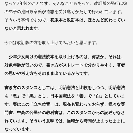
本
なって7年後のことです。そんなこともあって、改訂版の発行は彼
の弟子の池田政章氏が遺志を受け継ぐかたちで行われています。
3
ヨ
そういう事情ですので、
初版本と改訂本は、ほとんど変わってい
ーロ
ないと思われます
。
ッパ
中心
今回は改訂版の方を取り上げてみたいと思います。
史観
を前
面に
少年少女向けの憲法読本を取り上げるのは、何故か。それは、
出し
対象年齢が低いので、書き方がストレートで分かりやすく、著者
た憲
の思いや考え方もそのまま出ているからです
。
法読
本
書き方のスタンスとしては、明治憲法と比較をしつつ、明治憲法
を「悪」で「黒」とし、日本国憲法を「善」で「白」としていま
す。実はこの「立ち位置」は、現在も変わっておらず、様々な専
門書、中高の公民科の教科書は、このスタンスからの記述がなさ
れています。そういう意味では、当時から時間が止まったままに
なっています
。