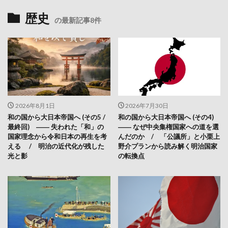
歴史
の最新記事8件
2026年8月1日
2026年7月30日
和の国から大日本帝国へ (その5 /
和の国から大日本帝国へ (その4)
最終回) ―― 失われた「和」の
―― なぜ中央集権国家への道を選
国家理念から令和日本の再生を考
んだのか / 「公議所」と小栗上
える / 明治の近代化が残した
野介プランから読み解く明治国家
光と影
の転換点