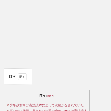
目次
1
少
年少
目次
[
hide
]
女向
け憲
少年少女向け憲法読本によって洗脳がなされていた
法読
言いたい放題、書きたい放題の少年少女向け憲法読本