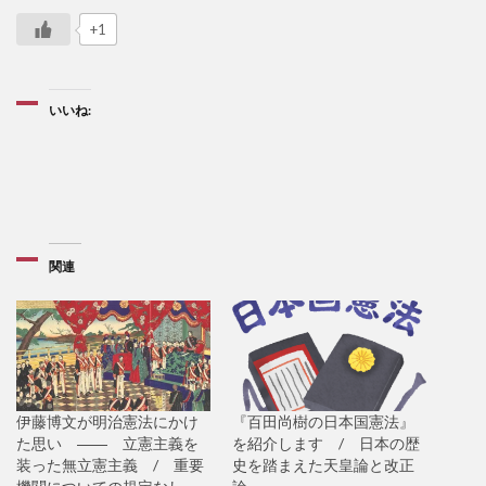
+1
いいね:
関連
伊藤博文が明治憲法にかけ
『百田尚樹の日本国憲法』
た思い ―― 立憲主義を
を紹介します / 日本の歴
装った無立憲主義 / 重要
史を踏まえた天皇論と改正