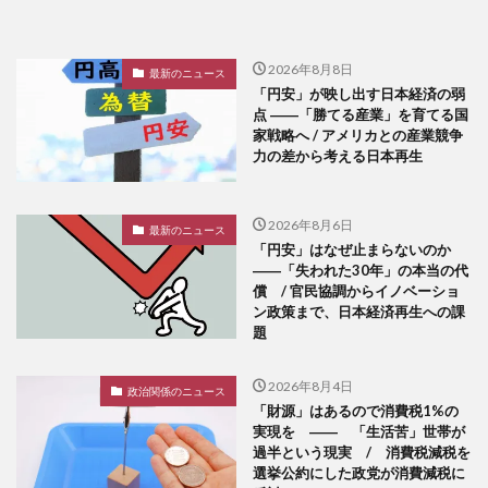
2026年8月8日
最新のニュース
「円安」が映し出す日本経済の弱
点 ――「勝てる産業」を育てる国
家戦略へ / アメリカとの産業競争
力の差から考える日本再生
2026年8月6日
最新のニュース
「円安」はなぜ止まらないのか
――「失われた30年」の本当の代
償 / 官民協調からイノベーショ
ン政策まで、日本経済再生への課
題
2026年8月4日
政治関係のニュース
「財源」はあるので消費税1%の
実現を ―― 「生活苦」世帯が
過半という現実 / 消費税減税を
選挙公約にした政党が消費減税に