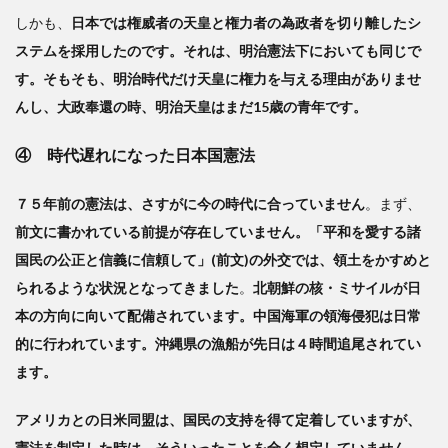
しかも、
日本では権威者の天皇と権力者の為政者を切り離したシ
ステムを採用したのです。それは、明治憲法下においても同じで
す。そもそも、明治時代だけ天皇に権力を与える理由がありませ
んし、大政奉還の時、明治天皇はまだ15歳の青年です。
④ 時代遅れになった日本国憲法
７５年前の憲法は、さすがに今の時代に合っていません
。まず、
前文に書かれている前提が存在していません。「平和を愛する諸
国民の公正と信義に信頼して」(前文)の外交では、領土をかすめと
られるような状況となってきました
。
北朝鮮の核・ミサイルが日
本の方向に向いて配備されています。中国海軍の領海侵犯は日常
的に行われています。沖縄県の漁船が先日は４時間追尾されてい
ます。
アメリカとの日米同盟は、国民の支持を得て定着していますが、
憲法を制定した時は、そういったことを全く想定していません。