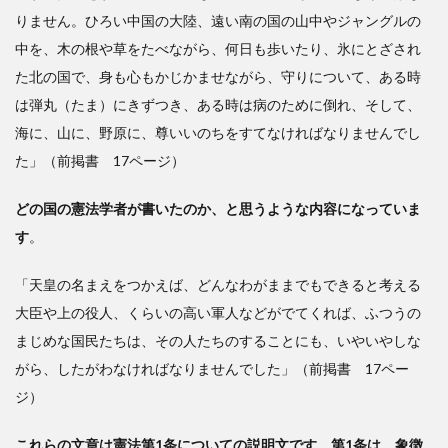
りません。ひろい中国の大陸、遠い南の国の山中やジャングルの
中を、木の根や草をたべながら、何日も歩いたり、氷にとざされ
た北の国で、身も心もかじかませながら、守りについて、ある時
は弾丸（たま）にきずつき、ある時は病のために倒れ、そして、
海に、山に、野原に、尊いいのちをすてなければなりませんでし
た」（前掲書 17ページ）
どの国の憲法学者が書いたのか、と思うような内容になっていま
す
。
「天皇の名まえをつかえば、どんなわがままでもできると考える
大臣や上の役人、くらいの高い軍人などがでてくれば、ふつうの
まじめな国民たちは、その人たちのすることにも、いやいやしな
がら、したがわなければなりませんでした」（前掲書 17ペー
ジ）
これらの文章は憲法第1条についての説明文です。第1条は、象徴