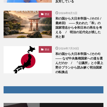
反対している
2026年8月1日
歴史
和の国から大日本帝国へ (その5 /
最終回) ―― 失われた「和」の
国家理念から令和日本の再生を考
える / 明治の近代化が残した
光と影
2026年7月30日
歴史
和の国から大日本帝国へ (その4)
―― なぜ中央集権国家への道を選
んだのか / 「公議所」と小栗上
野介プランから読み解く明治国家
の転換点