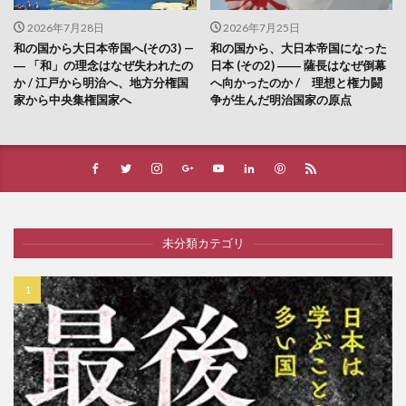
2026年7月28日
2026年7月25日
和の国から大日本帝国へ(その3) —
和の国から、大日本帝国になった
― 「和」の理念はなぜ失われたの
日本 (その2) ―― 薩長はなぜ倒幕
か / 江戸から明治へ、地方分権国
へ向かったのか / 理想と権力闘
家から中央集権国家へ
争が生んだ明治国家の原点
未分類カテゴリ