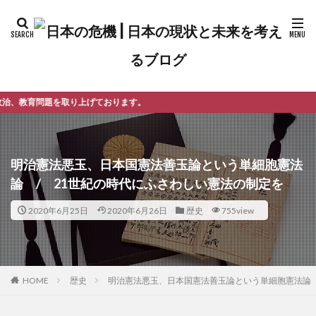
上げております。
明治憲法悪玉、日本国憲法善玉論という単細胞憲法
論 / 21世紀の時代にふさわしい憲法の制定を
2020年6月25日
2020年6月26日
歴史
755view
歴史
明治憲法悪玉、日本国憲法善玉論という単細胞憲法論 
HOME