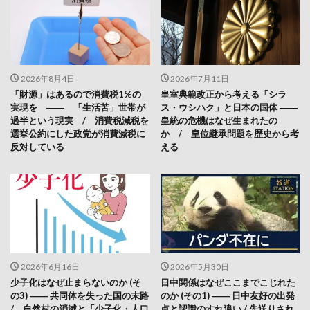
2026年8月4日
2026年7月11日
「財源」はあるので消費税1%の
皇室典範改正から考える「シラ
実現を ―― 「生活苦」世帯が
ス・ウシハク」と日本の国体 ――
過半という現実 / 消費税減税を
皇統の危機はなぜ生まれたの
選挙公約にした政党が消費減税に
か / 皇位継承問題を歴史から考
反対している
える
2026年6月16日
2026年5月30日
少子化はなぜ止まらないのか (そ
日中関係はなぜここまでこじれた
の3) ―― 共同体を失った国の末路
のか (その1) ―― 日中友好の出発
/ 自然村の消滅と「少子化・人口
点と認識のすれ違い / 先送りされ