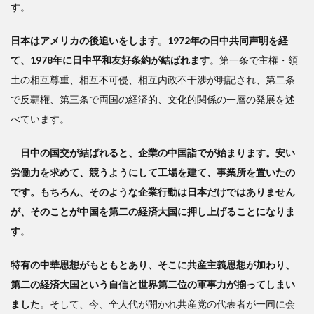
す。
日本はアメリカの後追いをします
。
1972年の日中共同声明を経
て、1978年に日中平和友好条約が結ばれます
。第一条で主権・領
土の相互尊重、相互不可侵、相互内政不干渉が明記され、第二条
で反覇権、第三条で両国の経済的、文化的関係の一層の発展を述
べています。
日中の国交が結ばれると、企業の中国詣でが始まります。安い
労働力を求めて、競うようにして工場を建て、事業所を置いたの
です。もちろん、そのような企業行動は日本だけではありません
が、そのことが中国を第二の経済大国に押し上げることになりま
す
。
特有の中華思想がもともとあり、そこに共産主義思想が加わり、
第二の経済大国という自信と世界第二位の軍事力が揃ってしまい
ました
。そして、今、全人代が開かれ共産党の代表者が一同に会