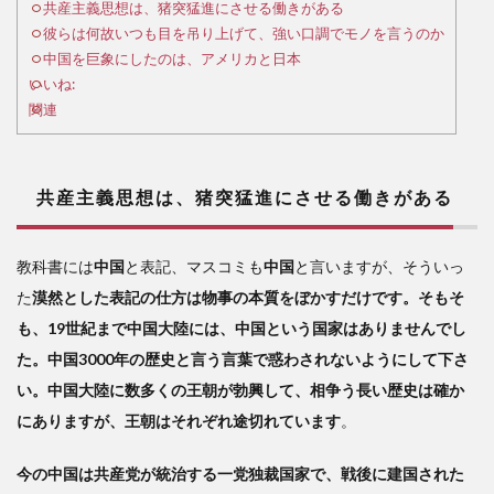
想
共産主義思想は、猪突猛進にさせる働きがある
は、
彼らは何故いつも目を吊り上げて、強い口調でモノを言うのか
猪突
中国を巨象にしたのは、アメリカと日本
猛進
いいね:
にさ
関連
せる
働き
があ
る
共産主義思想は、猪突猛進にさせる働きがある
2
彼
教科書には
中国
と表記、マスコミも
中国
と言いますが、そういっ
らは
た
漠然とした表記の仕方は物事の本質をぼかすだけです。そもそ
何故
いつ
も、19世紀まで中国大陸には、中国という国家はありませんでし
も目
た。中国3000年の歴史と言う言葉で惑わされないようにして下さ
を吊
い。中国大陸に数多くの王朝が勃興して、相争う長い歴史は確か
り上
げ
にありますが、王朝はそれぞれ途切れています
。
て、
強い
今の中国は共産党が統治する一党独裁国家で、戦後に建国された
口調