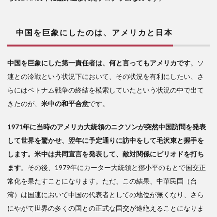
中国を巨象にしたのは、アメリカと日本
中国を巨象にした第一責任者は、何と言ってもアメリカです
。ソ
連との冷戦という状況下において、その状況を有利にしたい、さ
らにはベトナム戦争の終結を模索していたという状況の中で出て
きたのが、
米中の和平合意
です。
1971年に当時のアメリカ大統領のニクソンが突然中国訪問を発表
して世界を驚かせ、翌年に予定通りに訪中をして毛沢東と握手を
します。米中は共同宣言を発表して、敵対関係にピリオドを打ち
ます
。その後、1979年にカーター大統領と鄧小平のもとで国交正
常化を果たすことになります。ただ、この結果、中華民国（台
湾）は国連において中国の代表者としての地位が無くなり、さら
にやがて世界の多くの国との正式な国交が途絶えることになりま