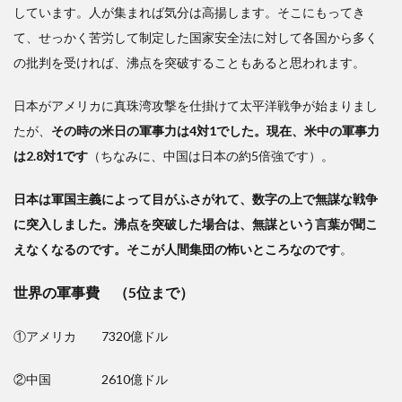
しています。人が集まれば気分は高揚します。そこにもってき
て、せっかく苦労して制定した国家安全法に対して各国から多く
の批判を受ければ、沸点を突破することもあると思われます。
日本がアメリカに真珠湾攻撃を仕掛けて太平洋戦争が始まりまし
たが、
その時の米日の軍事力は4対1でした。現在、米中の軍事力
は2.8対1です
（ちなみに、中国は日本の約5倍強です）。
日本は軍国主義によって目がふさがれて、数字の上で無謀な戦争
に突入しました。沸点を突破した場合は、無謀という言葉が聞こ
えなくなるのです。そこが人間集団の怖いところなのです
。
世界の軍事費 （5位まで）
①アメリカ 7320億ドル
②中国 2610億ドル