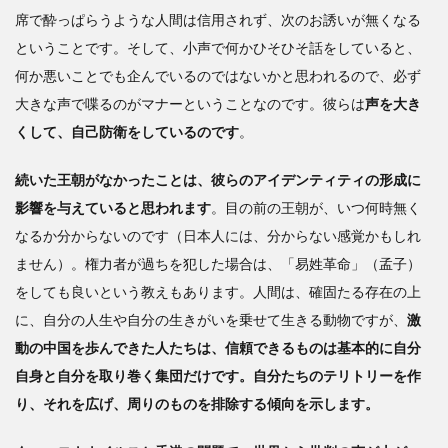
席で酔っぱらうような人間は信用されず、次のお誘いが無くなる
ということです。そして、小声で何かひそひそ話をしていると、
何か悪いことでも企んでいるのではないかと思われるので、必ず
大きな声で喋るのがマナーということなのです。彼らは
声を大き
くして、自己防衛をしているのです
。
続いた王朝がなかったことは、彼らのアイデンティティの形成に
影響を与えていると思われます
。目の前の王朝が、いつ何時無く
なるか分からないのです（日本人には、分からない感覚かもしれ
ません）。権力者が過ちを犯した場合は、「易姓革命」（孟子）
をしても良いという教えもあります。人間は、確固たる存在の上
に、自分の人生や自分の生きがいを乗せて生きる動物ですが、
激
動の中国を歩んできた人たちは、信頼できるものは基本的に自分
自身と自分を取り巻く集団だけです。自分たちのテリトリーを作
り、それを広げ、周りのものを排除する傾向を示します。