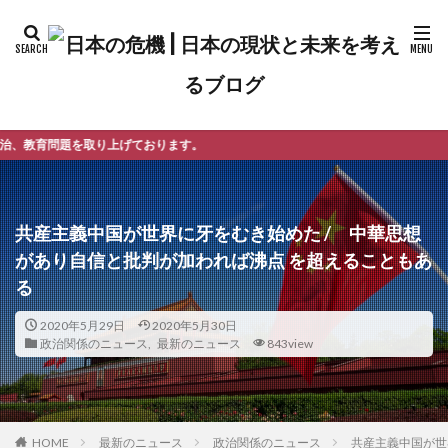
ております。
共産主義中国が世界に牙をむき始めた / 中華思想
があり自信と批判が加われば沸点 を超えることもあ
る
2020年5月29日
2020年5月30日
政治関係のニュース
,
最新のニュース
843view
最新のニュース
政治関係のニュース
共産主義中国が世
HOME