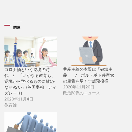
関連
共産主義の本質は「破壊主
コロナ禍という逆境の時
義」 / ポル・ポト共産党
代 / 「いかなる教育も、
の筆舌を尽くす虐殺模様
逆境から学べるものに敵(か
2020年11月20日
な)わない」(英国宰相・ディ
政治関係のニュース
ズレーリ)
2020年11月4日
教育論