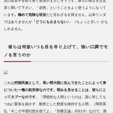
党の習近平を取り巻く状況がまさにそうです。彼らの発言を注意
深く聞いて下さい。「必然」ということをよく使うようになって
います
。極めて危険な状況
だと言わざるを得ません。山本リンダ
ではありませんが
「どうにも止まらない♪
」（ちょっと古い）かも
しれません。
彼らは何故いつも目を吊り上げて、強い口調でモ
ノを言うのか
これは
狩猟民族として、長い間大陸に住んできたことによって身
についた一種の処世術なのです。弱みを見せることは、彼らにと
ってタブーなのです
。「理想的な人間というのは、誰に対しても
つねに緊張を崩さず、毅然とした態度を維持する人間」（岡田英
弘「今こそ中国幻想を捨てよ」『別冊正論』2012.9）なので、酒