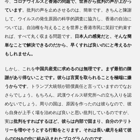
今、
コロナウイルスと香港の問題で、世界から批判の声が上がっ
ています
。批判の声を止めさせるのは、簡単です。きちんと陳謝
して、ウイルスの発生原因の科学的調査に協力し、香港の自治に
ついては、自治権を与えることを世界と香港市民に笑顔で約束す
れば、すべて丸く収まる問題です。
日本人の感覚だと、そんな簡
単なことで解決できるのだから、早くすれば良いのにと考えるか
もしれません。
しかし、これを
中国共産党に求めるのは無理です。まず最初の陳
謝があり得ないことです。彼らは言質を取られることを極端に嫌
うからです
。トランプ大統領が賠償責任と言っていますのでなお
さらでしょう。もちろん、武漢ウイルス研究所への立ち入りを認
めないでしょう。周りの国は、原因を作ったのは彼らなので、彼
ら自身が上手く場を治めれば良いと思い批判しているのですが、
実は
批判をすればするほど、彼らは内部で固まり、自分のテリト
リーを増やそうとする行動をとります。それは長い歳月を経て彼
らのDNAの中に組み込まれたプログラムなのです
。