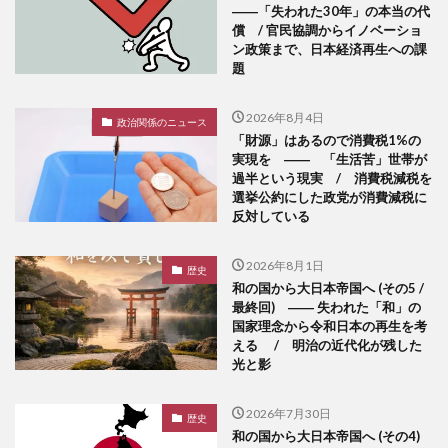
――「失われた30年」の本当の代
償 / 官民協調からイノベーショ
ン政策まで、日本経済再生への課
題
2026年8月4日
政治関係のニュース
「財源」はあるので消費税1%の
実現を ―― 「生活苦」世帯が
過半という現実 / 消費税減税を
選挙公約にした政党が消費減税に
反対している
2026年8月1日
歴史
和の国から大日本帝国へ (その5 /
最終回) ―― 失われた「和」の
国家理念から令和日本の再生を考
える / 明治の近代化が残した
光と影
2026年7月30日
歴史
和の国から大日本帝国へ (その4)