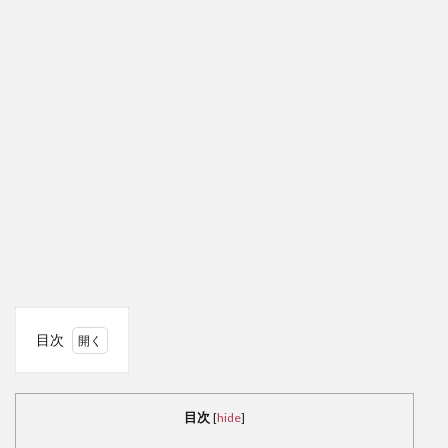
目次
1
共
産主
目次
[
hide
]
義思