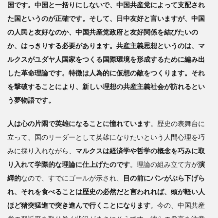
国です。中国と一括りにしないで、中国共産党によって支配され
でモ
ノを
た国というのが正確です。そして、日中友好と言いますが、中国
言う
の人民と友好なのか、中国共産党政府と友好関係を結びたいの
のか
か、はっきりする必要があります。共産主義思想というのは、マ
3
ルクスがユダヤ人国家をつくる国際環境を形成するために編み出
中
した革命理論です。特徴は人為的に仮想の敵をつくります。それ
国を
を撃破することにより、新しい理想の共産主義社会が訪れるとい
巨象
にし
う夢物語です。
たの
は、
人は心の片隅で英雄になることに憧れています
。歴史の表舞台に
アメ
立って、国のリーダーとして英雄になりたいという人間心理を巧
リカ
と日
みに採り入れながら、
マルクスは経済学や哲学の概念を巧みに取
本
り入れて学際的な理論に仕上げたのです
。理論の組み立て方が
演
繹的
なので、すでにゴールが示され、
目の前にパンがぶら下げら
れ、それを食べることは歴史の必然だと言われれば、頭が軽い人
ほど猪突猛進で突き進んで行くことになります
。今の、中国共産