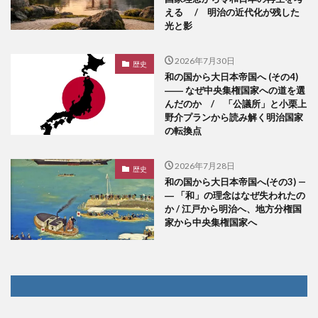
える / 明治の近代化が残した
光と影
2026年7月30日
歴史
和の国から大日本帝国へ (その4)
―― なぜ中央集権国家への道を選
んだのか / 「公議所」と小栗上
野介プランから読み解く明治国家
の転換点
2026年7月28日
歴史
和の国から大日本帝国へ(その3) —
― 「和」の理念はなぜ失われたの
か / 江戸から明治へ、地方分権国
家から中央集権国家へ