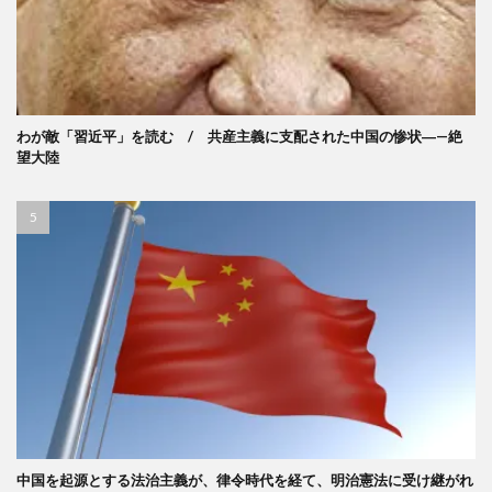
わが敵「習近平」を読む / 共産主義に支配された中国の惨状―—絶
望大陸
中国を起源とする法治主義が、律令時代を経て、明治憲法に受け継がれ