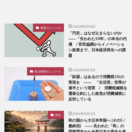
2026年8月6日
最新のニュース
「円安」はなぜ止まらないのか
――「失われた30年」の本当の代
償 / 官民協調からイノベーショ
ン政策まで、日本経済再生への課
題
2026年8月4日
政治関係のニュース
「財源」はあるので消費税1%の
実現を ―― 「生活苦」世帯が
過半という現実 / 消費税減税を
選挙公約にした政党が消費減税に
反対している
2026年8月1日
歴史
和の国から大日本帝国へ (その5 /
最終回) ―― 失われた「和」の
国家理念から令和日本の再生を考