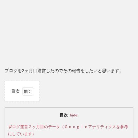
ブログを2ヶ月目運営したのでその報告をしたいと思います。
目次
1
ブロ
グ運
目次
[
hide
]
営２
ヶ月
ブログ運営２ヶ月目のデータ（Ｇｏｏｇｌｅアナリティクスを参考
目の
にしています）