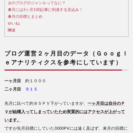
デー
このブログのジャンルってなに？
タ
来月には3ヶ月100記事に到達する見込み！
（Ｇ
来月の目標とまとめ
ｏｏ
いいね:
ｇｌ
関連
ｅア
ナリ
ティ
クス
ブログ運営２ヶ月目のデータ（Ｇｏｏｇｌ
を参
ｅアナリティクスを参考にしています）
考に
して
いま
一ヶ月目
約１０００
す）
二ヶ月目
９１５
2
この
先月に比べて約８５ＰＶ下がっていますが、
一ヶ月目は自分のＰ
ブロ
Ｖが結構入ってしまっていたため実質的にはアクセスが上がって
グの
ジャ
います。
ンル
ですが先月目標にしていた3000PVには遠く及ばず、来月の目標に
って