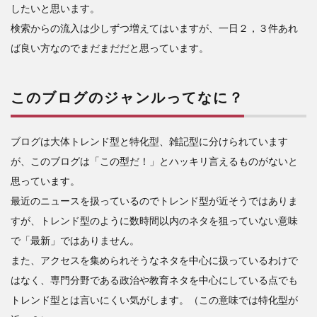
したいと思います。
な
に？
検索からの流入は少しずつ増えてはいますが、一日２，３件あれ
ば良い方なのでまだまだだと思っています。
3
来月
には
このブログのジャンルってなに？
3ヶ
月
100
記事
ブログは大体トレンド型と特化型、雑記型に分けられています
に到
が、このブログは「この型だ！」とハッキリ言えるものがないと
達す
思っています。
る見
込
最近のニュースを扱っているのでトレンド型が近そうではありま
み！
すが、トレンド型のように数時間以内のネタを狙っていない意味
4
で「最新」ではありません。
来月
また、アクセスを集められそうなネタを中心に扱っているわけで
の目
はなく、専門分野である政治や教育ネタを中心にしている点でも
標と
まと
トレンド型とは言いにくい気がします。（この意味では特化型が
め