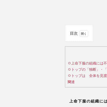
目次
1
上
命
上命下服の組織には不
下
トップの「独断」・「
服
の
トップは 全体を見渡
組
関連
織
に
は
上命下服の組織には
不