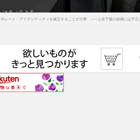
ーポレート・アイデンティティを確立することが大事 ―—上命下服の組織には不正