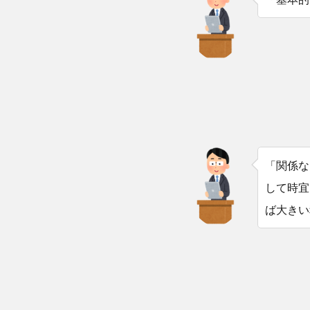
「関係な
して時宜
ば大きい