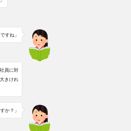
とですね」
社員に対
大きけれ
ですか？」