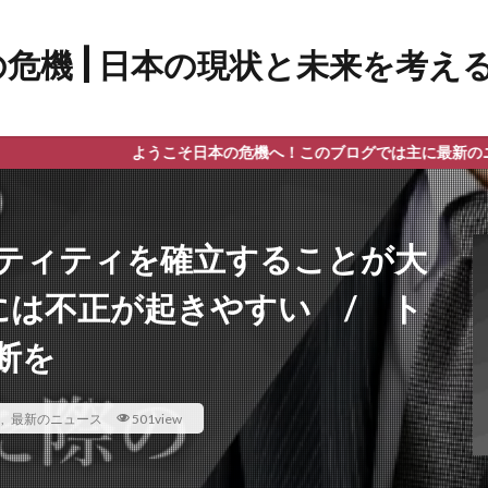
ようこそ日本の危機へ！このブログでは主に最新のニュース、政治
ティティを確立することが大
には不正が起きやすい / ト
断を
ス
,
最新のニュース
501view