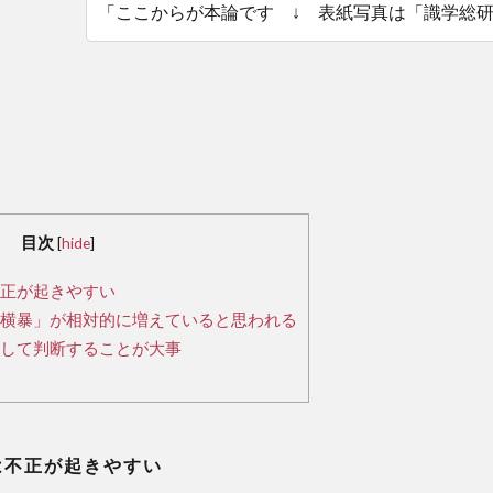
「ここからが本論です ↓ 表紙写真は「識学総
目次
[
hide
]
正が起きやすい
横暴」が相対的に増えていると思われる
して判断することが大事
不正が起きやすい