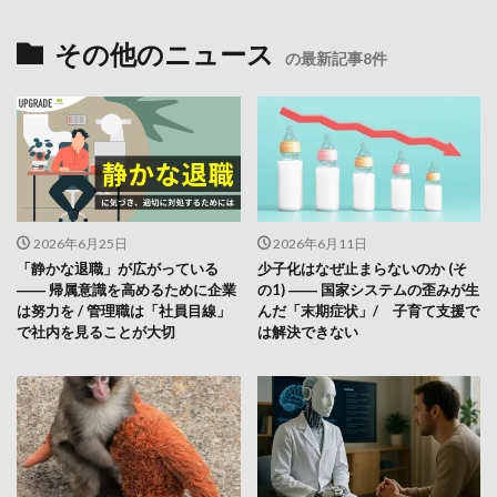
その他のニュース
の最新記事8件
2026年6月25日
2026年6月11日
「静かな退職」が広がっている
少子化はなぜ止まらないのか (そ
―― 帰属意識を高めるために企業
の1) ―― 国家システムの歪みが生
は努力を / 管理職は「社員目線」
んだ「末期症状」/ 子育て支援で
で社内を見ることが大切
は解決できない