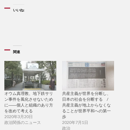
いいね:
関連
オウム真理教、地下鉄サリ
共産主義が世界を分断し、
ン事件を風化させないため
日本の社会を分断する /
に――個人と組織のあり方
共産主義が地上からなくな
を改めて考える
ることが世界平和への第一
2020年3月20日
歩
政治関係のニュース
2020年7月1日
政治