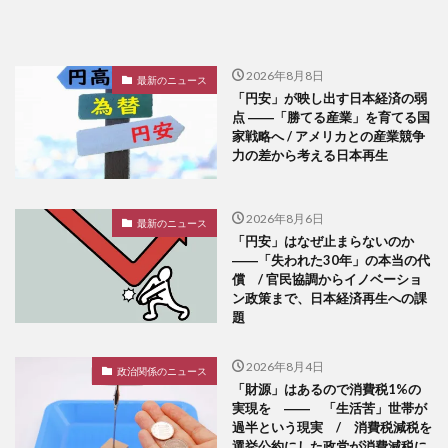
2026年8月8日
最新のニュース
「円安」が映し出す日本経済の弱
点 ――「勝てる産業」を育てる国
家戦略へ / アメリカとの産業競争
力の差から考える日本再生
2026年8月6日
最新のニュース
「円安」はなぜ止まらないのか
――「失われた30年」の本当の代
償 / 官民協調からイノベーショ
ン政策まで、日本経済再生への課
題
2026年8月4日
政治関係のニュース
「財源」はあるので消費税1%の
実現を ―― 「生活苦」世帯が
過半という現実 / 消費税減税を
選挙公約にした政党が消費減税に