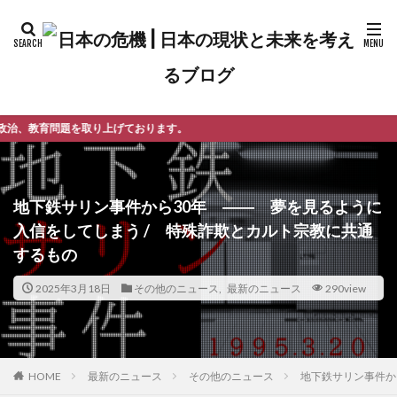
ております。
地下鉄サリン事件から30年 ―― 夢を見るように
入信をしてしまう / 特殊詐欺とカルト宗教に共通
するもの
2025年3月18日
その他のニュース
,
最新のニュース
290view
最新のニュース
その他のニュース
地下鉄サリン事件か
HOME