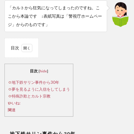
「カルトから狂気になってしまったのですね。こ
こから本論です ↓表紙写真は「警視庁ホームペー
ジ」からのものです」
目次
1
地
下鉄
目次
[
hide
]
サリ
ン事
地下鉄サリン事件から30年
件か
夢を見るように入信をしてしまう
ら
特殊詐欺とカルト宗教
30
いいね:
年
関連
2
夢
を見
地下鉄サリン事件から
30
年