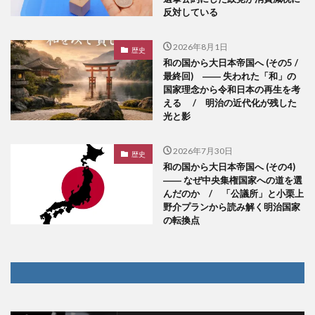
反対している
2026年8月1日
歴史
和の国から大日本帝国へ (その5 /
最終回) ―― 失われた「和」の
国家理念から令和日本の再生を考
える / 明治の近代化が残した
光と影
2026年7月30日
歴史
和の国から大日本帝国へ (その4)
―― なぜ中央集権国家への道を選
んだのか / 「公議所」と小栗上
野介プランから読み解く明治国家
の転換点