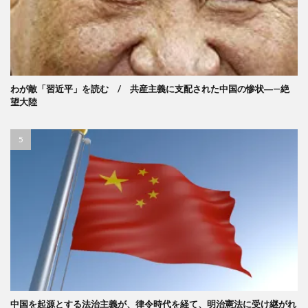
わが敵「習近平」を読む / 共産主義に支配された中国の惨状―—絶
望大陸
中国を起源とする法治主義が、律令時代を経て、明治憲法に受け継がれ