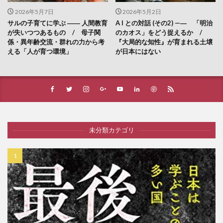
2026年5月7日
2026年5月2日
サルの子育てに学ぶ ―― 人間教育
A I との対話 (その2) —― 「明治
が失いつつあるもの / 母子関
のカオス」をどう捉えるか /
係・異年齢交流・群れの力から考
『大局的な知性』が育まれる土壌
える「人が育つ環境」
が日本にはない
未分類カテゴリ