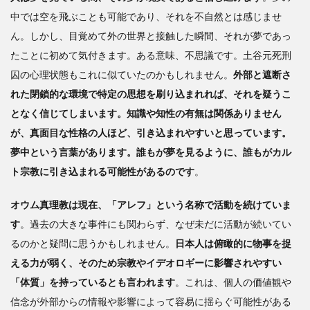
中では空を飛ぶことも可能であり、それを不自然とは感じませ
ん。しかし、目覚めて外の世界と接触した瞬間、それが夢であっ
たことに初めて気付きます。ある意味、不思議です。土谷元死刑
囚の心理状態もこれに似ていたのかもしれません。
外部と遮断さ
れた閉鎖的な環境で特定の思想を刷り込まれれば、それを疑うこ
となく信じてしまいます。知識や知性の有無は関係ありません
が、
真面目な性格の人ほど、引き込まれやすいと思っています。
夢中という言葉があります。誰もが夢を見るように、誰もがカル
ト宗教に引き込まれる可能性があるのです
。
オウム真理教は現在、「アレフ」という名称で活動を続けていま
す
。過去の大きな事件にも関わらず、なぜ未だに活動が続いてい
るのかと疑問に思うかもしれません。
日本人は俯瞰的に物事を捉
える力が弱く、そのため宗教やイデオロギーに影響されやすい
「体質」を持っているとも言われます
。これは、個人の価値観や
信念が外部からの情報や影響によって容易に揺らぐ可能性がある