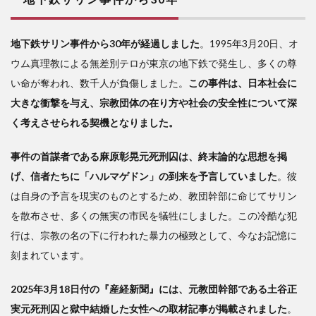
るよ
うに
入信
地下鉄サリン事件から30年が経過しました
。1995年3月20日、オ
をし
ウム真理教による無差別テロが東京の地下鉄で発生し、多くの尊
てし
まう
い命が奪われ、数千人が負傷しました。
この事件は、日本社会に
大きな衝撃を与え、宗教団体の在り方や社会の安全性について深
3
特
く考えさせられる契機となりました。
殊詐
欺と
事件の首謀者である麻原彰晃元死刑囚は、終末論的な思想を掲
カル
げ、信者たちに「ハルマゲドン」の到来を予言していました
。彼
ト宗
は自身の予言を現実のものとするため、教団幹部に命じてサリン
教
を散布させ、多くの無実の市民を犠牲にしました。この冷酷な犯
行は、宗教の名の下に行われた暴力の極致として、今なお記憶に
刻まれています。
2025年3月18日付の『産経新聞』には、元教団幹部である土谷正
実元死刑囚と獄中結婚した女性への取材記事が掲載されました
。