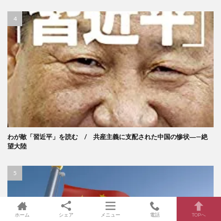
わが敵「習近平」を読む / 共産主義に支配された中国の惨状―—絶
望大陸
ホーム
シェア
メニュー
電話
TOPへ