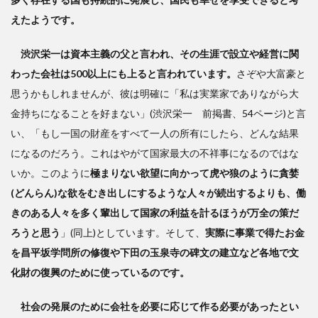
えたようです。
渋沢栄一は資本主義の父と言われ、その生涯で設立や経営に関
わった会社は500以上にも上ると言われています。
さぞや大富豪と
思うかもしれませんが、彼は明確に「私は実業家でありながら大
金持ちになることを好まない」(渋沢栄一 前掲書、54ページ)と言
い、「もし一国の財産をすべて一人の所有にしたら、どんな結果
になるのだろう。これはやがて国家最大の不祥事になるのではな
いか。このように
極まりない欲望に向かって虎や狼のように貪婪
(どんらん)な欲をむき出しにするような人々が続出するよりも、働
きのある人々を多く輩出して国家の利益を計るほうが万全の策だ
ろうと思う
」(同上)としています。そして、
実際に事業で得たお金
を昌平坂学問所の修復や下田の玉泉寺の碑文の建立など各地で文
化財の復興のために使っているのです。
社会の発展のために会社を必要に応じて作る必要があったとい