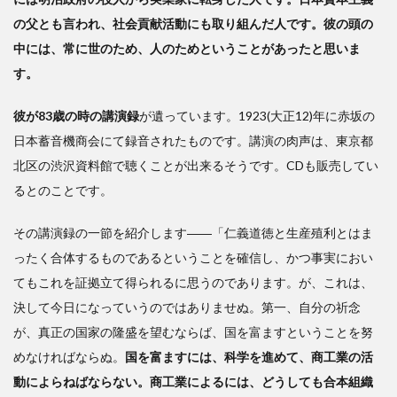
の父とも言われ、社会貢献活動にも取り組んだ人です。彼の頭の
中には、常に世のため、人のためということがあったと思いま
す。
彼が83歳の時の講演録
が遺っています。1923(大正12)年に赤坂の
日本蓄音機商会にて録音されたものです。講演の肉声は、東京都
北区の渋沢資料館で聴くことが出来るそうです。CDも販売してい
るとのことです。
その講演録の一節を紹介します――「仁義道徳と生産殖利とはま
ったく合体するものであるということを確信し、かつ事実におい
てもこれを証拠立て得られるに思うのであります。が、これは、
決して今日になっていうのではありませぬ。第一、自分の祈念
が、真正の国家の隆盛を望むならば、国を富ますということを努
めなければならぬ。
国を富ますには、科学を進めて、商工業の活
動によらねばならない。商工業によるには、どうしても合本組織