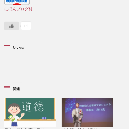
にほんブログ村
+1
いいね:
関連