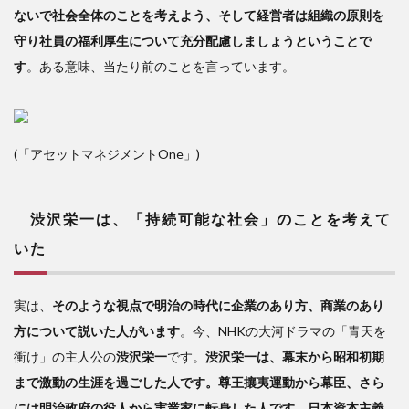
ないで社会全体のことを考えよう、そして経営者は組織の原則を
守り社員の福利厚生について充分配慮しましょうということで
す
。ある意味、当たり前のことを言っています。
(「アセットマネジメントOne」)
渋沢栄一は、「持続可能な社会」のことを考えて
いた
実は、
そのような視点で明治の時代に企業のあり方、商業のあり
方について説いた人がいます
。今、NHKの大河ドラマの「青天を
衝け」の主人公の
渋沢栄一
です。
渋沢栄一は、幕末から昭和初期
まで激動の生涯を過ごした人です。尊王攘夷運動から幕臣、さら
には明治政府の役人から実業家に転身した人です。日本資本主義