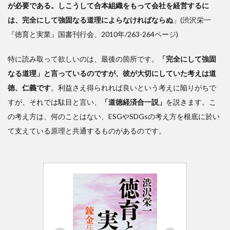
が必要である。しこうして合本組織をもって会社を経営するに
は、完全にして強固なる道理によらなければならぬ
」(渋沢栄一
『徳育と実業』国書刊行会、2010年/263-264ページ)
特に読み取って欲しいのは、最後の箇所です。
「完全にして強固
なる道理」と言っているのですが、彼が大切にしていた考えは道
徳、仁義です
。利益さえ得られれば良いという考えに陥りがちで
すが、それでは駄目と言い、
「道徳経済合一説」
を説きます。こ
の考え方は、何のことはない、ESGやSDGsの考え方を根底に於い
て支えている原理と共通するものがあるのです。