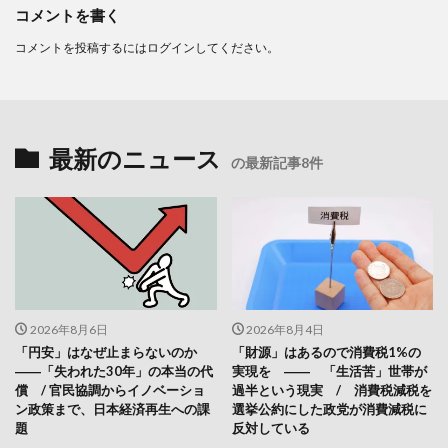
コメントを書く
コメントを投稿するには
ログイン
してください。
最新のニュース
の最新記事8件
2026年8月6日
2026年8月4日
「円安」はなぜ止まらないのか
「財源」はあるので消費税1%の
――「失われた30年」の本当の代
実現を ―― 「生活苦」世帯が
償 / 官民協調からイノベーショ
過半という現実 / 消費税減税を
ン政策まで、日本経済再生への課
選挙公約にした政党が消費減税に
題
反対している