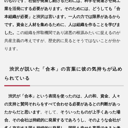
のものです
。
社会が発展し続けるためには、科学を発達させ商工
業を活発にする必要があります。そのためには、どうしても「合
本組織が必要」と渋沢は言います。一人の力では限界があるから
です。資金と人材を集めるために、人は組織を作ることを学びま
した。
この組織を搾取機関であり諸悪の根源みたいに捉えるのが
共産主義の考えですが、歴史的に見るとそうではないことが分か
ります。
渋沢が説いた「合本」の言葉に彼の気持ちが込め
られている
渋沢が「合本」という表現を使ったのは、人の和、資金、人々
の支持と賛同それらをすべて合わせる必要があるとの判断があっ
たからだと思います
。そして、
そういったものが上手くあった場
合、その会社は持続的に発展するであろうし、そのような会社が
多く存在する国も持続的に発展し、国民も幸せを享受できると考