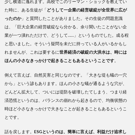
少し横道に逸れます。高校でこのリーマン・ショックを教えてい
説い
た
た時に、ある生徒が「
どうして一企業の経営破綻が全世界に広が
「合
ったのか
」と質問したことがありました。その生徒の問題意識
本」
は、「巨大企業の経営破綻なら分かる、余り聞いたことがない企
の言
葉に
業が一つ潰れただけで、どうして……」というものでした。成る程
彼の
と思いました。そういう疑問を未だに持っている人がいるかもし
気持
れませんが、これは要するに
世界経済の破綻の大洪水は、時には
ちが
込め
ほんの小さなきっかけで起きることもあるということです
。
られ
てい
例えて言えば、自然災害と同じなのです。「大きな堤も蟻の一穴
る
から」という諺もあります。ほんの小さな蟻が通るような穴が、
どんどん拡大して、ついには堤防を破壊したてしまう、つまり経
済恐慌というのは、バランスの崩れから起きるので、均衡状態の
時ほど小さなきっかけで大きなことが起きることもあるというこ
とです。
話を戻します。
ESGというのは、簡単に言えば、利益だけ追求し