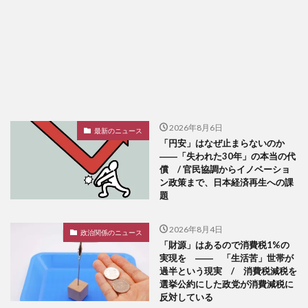
2026年8月6日
最新のニュース
「円安」はなぜ止まらないのか
――「失われた30年」の本当の代
償 / 官民協調からイノベーショ
ン政策まで、日本経済再生への課
題
2026年8月4日
政治関係のニュース
「財源」はあるので消費税1%の
実現を ―― 「生活苦」世帯が
過半という現実 / 消費税減税を
選挙公約にした政党が消費減税に
反対している