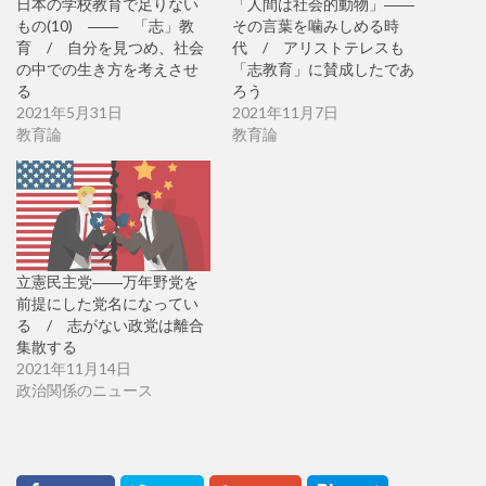
日本の学校教育で足りない
「人間は社会的動物」――
もの(10) ―― 「志」教
その言葉を噛みしめる時
育 / 自分を見つめ、社会
代 / アリストテレスも
の中での生き方を考えさせ
「志教育」に賛成したであ
る
ろう
2021年5月31日
2021年11月7日
教育論
教育論
立憲民主党――万年野党を
前提にした党名になってい
る / 志がない政党は離合
集散する
2021年11月14日
政治関係のニュース