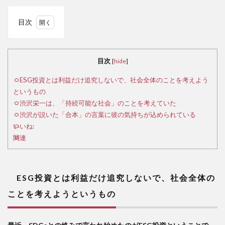
目次
1
ESG
目次
[
hide
]
投資
とは
ESG投資とは利益だけ追究しないで、社会全体のことを考えよう
利益
というもの
だけ
渋沢栄一は、「持続可能な社会」のことを考えていた
追究
渋沢が説いた「合本」の言葉に彼の気持ちが込められている
しな
いいね:
い
関連
で、
社会
全体
のこ
ESG投資とは利益だけ追究しないで、社会全体の
とを
ことを考えようというもの
考え
よう
とい