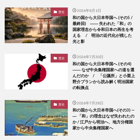
2026年8月1日
歴史
和の国から大日本帝国へ (その5 /
最終回) ―― 失われた「和」の
国家理念から令和日本の再生を考
える / 明治の近代化が残した
光と影
2026年7月30日
歴史
和の国から大日本帝国へ (その4)
―― なぜ中央集権国家への道を選
んだのか / 「公議所」と小栗上
野介プランから読み解く明治国家
の転換点
2026年7月28日
歴史
和の国から大日本帝国へ(その3) —
― 「和」の理念はなぜ失われたの
か / 江戸から明治へ、地方分権国
家から中央集権国家へ