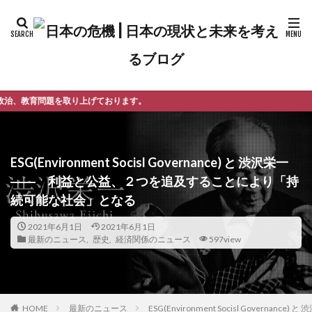
ております。
ESG(Environment Socisl Governance) と 渋沢栄一
―― 利益と公益、２つを追及することにより「持
続可能な社会」となる
2021年6月1日
2021年6月1日
最新のニュース
,
歴史
,
経済関係のニュース
597view
最新のニュース
ESG(Environment Socisl Gov
HOME