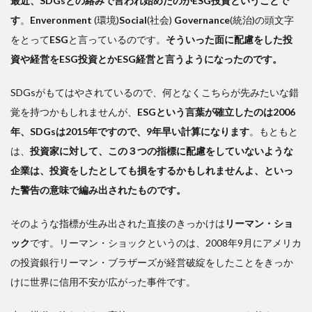
最近、SDGsとの絡みで言われ始めたのがESG投資ということで
うも
の
す
。
Enveronment
(環境)
Social
(社会)
Governance
(統治)の頭文字
をとって
ESG
と言っているのです。
そういった面に配慮をした投
2
渋
資や経営をESG投資とかESG経営と言うようになったのです。
沢栄
一
SDGsがもてはやされているので、何となくこちらが先みたいな錯
は、
覚を持つかもしれませんが、
ESGという言葉が確立したのは2006
「持
続可
年、SDGsは2015年ですので、9年早い計算になります
。もともと
能な
は、
投資家に対して、この３つの指標に配慮をしていないような
社
企業は、投資をしたとしても損をするかもしれませんよ、といっ
会」
のこ
た警告の意味で編み出されたものです。
とを
考え
そのような指標が生み出された直接のきっかけは
リーマン・ショ
てい
ック
です。リーマン・ショックというのは、2008年9月にアメリカ
た
の投資銀行リーマン・ブラザーズが経営破綻をしたことをきっか
3
けに世界に信用不安が広がった事件です。
渋
沢が