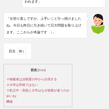
われます」
「仕切り直しですか。上手いこと引っ掛けました
ね。今日も昨日に引き続いて日大問題を取り上げ
ます。ここからが本論です ↓」
目次
1
独
裁者
目次
[
hide
]
は法
制度
独裁者は法制度の中から出現する
の中
大学は学校ではない
から
私立中・高校と大学はなぜ規模が違うのか
出現
いいね:
する
関連
2