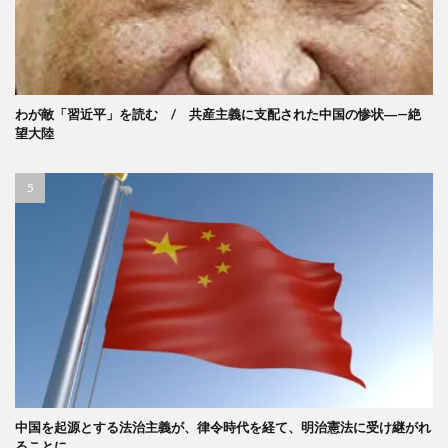
わが敵「習近平」を読む / 共産主義に支配された中国の惨状―—絶
望大陸
中国を起源とする法治主義が、律令時代を経て、明治憲法に受け継がれ
ることに