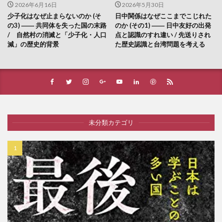
2026年6月16日
2026年5月30日
少子化はなぜ止まらないのか (そ
日中関係はなぜここまでこじれた
の3) ―― 共同体を失った国の末路
のか (その1) ―― 日中友好の出発
/ 自然村の消滅と「少子化・人口
点と認識のすれ違い / 先送りされ
減」の歴史的背景
た歴史認識と台湾問題を考える
未分類カテゴリ