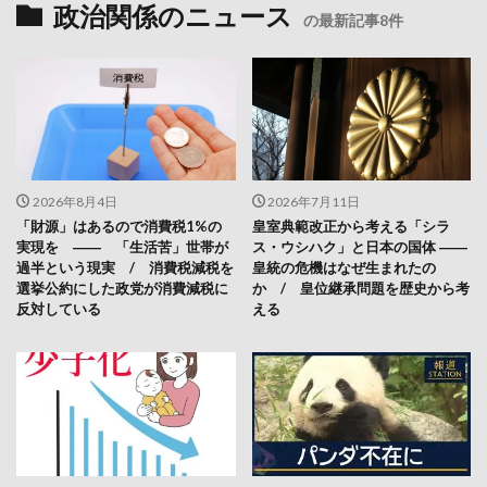
政治関係のニュース
の最新記事8件
2026年8月4日
2026年7月11日
「財源」はあるので消費税1%の
皇室典範改正から考える「シラ
実現を ―― 「生活苦」世帯が
ス・ウシハク」と日本の国体 ――
過半という現実 / 消費税減税を
皇統の危機はなぜ生まれたの
選挙公約にした政党が消費減税に
か / 皇位継承問題を歴史から考
反対している
える