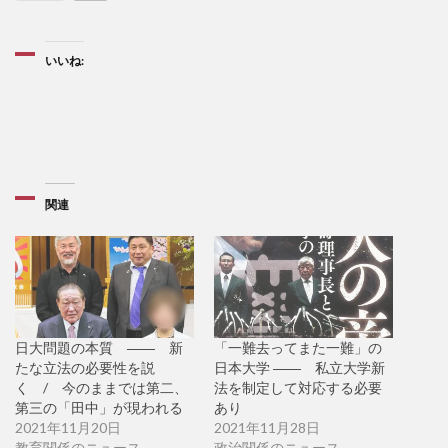
いいね:
関連
日大問題の本質 ―― 新
「一難去ってまた一難」の
たな立法の必要性を説
日本大学 ―― 私立大学新
く / 今のままでは第二、
法を制定して対応する必要
第三の「田中」が現われる
あり
2021年11月20日
2021年11月28日
教育関係のニュース
政治関係のニュース