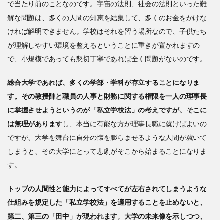
で当たり前のことなのです。宇宙の法則、社会の法則といった難
解な問題は、多くの人間の知恵を結集して、多くのお金をかけな
ければ解明できません。学校はそれを習う場所なので、子供たち
が理解しやすい環境を整えるということに重きが置かれますの
で、小規模であっても懇切丁寧であれば全く問題がないのです。
総合大学であれば、多くの学部・学科が存立することになりま
す。その教授陣と職員の人事と財務に関する権限を一人の理事長
に掌握させようというのが「私立学校法」の考えですが、そこに
は無理があります
し、本当に有能な方が理事長職に就けばよいの
ですが、大学を舞台に自分の懐を膨らませるような人間が就いて
しまうと、その大学にとって悲劇がそこから始まることになりま
す。
トップの人間性と能力によってすべてが左右されてしまうような
仕組みを規定した「私立学校法」を適用することを止めないと、
第二、第三の「田中」が現われます
。
大学の未来像を示しつつ、