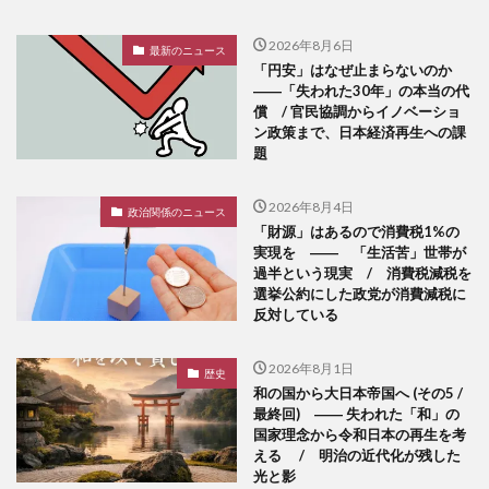
2026年8月6日
最新のニュース
「円安」はなぜ止まらないのか
――「失われた30年」の本当の代
償 / 官民協調からイノベーショ
ン政策まで、日本経済再生への課
題
2026年8月4日
政治関係のニュース
「財源」はあるので消費税1%の
実現を ―― 「生活苦」世帯が
過半という現実 / 消費税減税を
選挙公約にした政党が消費減税に
反対している
2026年8月1日
歴史
和の国から大日本帝国へ (その5 /
最終回) ―― 失われた「和」の
国家理念から令和日本の再生を考
える / 明治の近代化が残した
光と影