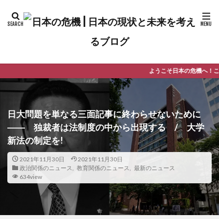
ようこそ日本の危機へ！このブログでは主に最新のニ
日大問題を単なる三面記事に終わらせないために
―― 独裁者は法制度の中から出現する / 大学
新法の制定を!
2021年11月30日
2021年11月30日
政治関係のニュース
,
教育関係のニュース
,
最新のニュース
634view