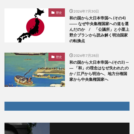
2026年7月30日
歴史
和の国から大日本帝国へ (その4)
―― なぜ中央集権国家への道を選
んだのか / 「公議所」と小栗上
野介プランから読み解く明治国家
の転換点
2026年7月28日
歴史
和の国から大日本帝国へ(その3) —
― 「和」の理念はなぜ失われたの
か / 江戸から明治へ、地方分権国
家から中央集権国家へ