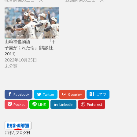
山﨑福也物語 ―― 『甲
子園がくれた命』(講談社、
2011)
2022年10月25日
未分類
にほんブログ村