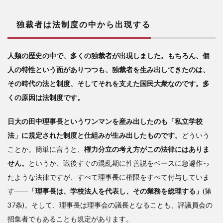
大
学は
独裁者は法制度の中から出現する
学校
では
ない
人類の歴史の中で、多くの独裁者が出現しました。もちろん、個
3
人の特性という面がありつつも、独裁者を生み出してきたのは、
私
その時代の法と制度、そしてそれを支えた国民大衆なのです。多
立
くの原因は法制度です。
中・
高校
日大の田中理事長というワンマンを産み出したのも「私立学校
と大
学は
法」に規定された制度と仕組みが生み出したものです。
どういう
なぜ
ことか。簡単に言うと、
権力分立の考え方がこの法律にはありま
規模
せん。
が違
というか、戦後すぐの混乱期に性善説をベースに急遽作っ
うの
たような法律ですが、すべて理事長に権限をすべて付与していま
か
す――
「理事長は、学校法人を代表し、その業務を総理する」
(第
37条)。そして、理事長は理事会の議長となることも、評議員会の
招集者でもあることも規定があります。