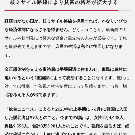
核ミサイル路線により貧富の格差が拡大する
経済力がない国が、核ミサイル路線を採用すれば、かなりいびつ
な経済体制にならざるを得ません
。どういうことか。最新鋭のミ
サイルや核開発には莫大な資金と最先端の人材が必要です。それ
を最優先で考えますので、
庶民の生活は完全に後回しになりま
す。
金正恩体制を支える富裕層は平壌周辺に住まわせ、庶民は農村に
追いやるという2重国家によって統治することになります
。庶民に
対しては徹底した監視と密告制度によって取締ります。当然、
脱
北を考える人が出てきます。
「総合ニュース」によると2023年の上半期(1～6月)に韓国に入国
した脱北者は99人とのこと。今までの総計は、女性2万4,448人、
男性9.553人、合計3万3.981人とのことです。強権を振るえば、経
済は停滞に向かい、人材は逃げていきます。
それは国でも会社で