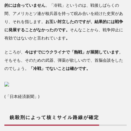
的には合っていません
。「冷戦」というのは、戦後しばらくの
ル路
線が
間、アメリカとソ連が核兵器を持って睨み合いを続けた史実があ
確定
り、それを指します。
お互い対立したのですが、結果的には戦争
3
に発展することがなかったのです。
そんなことから、戦争抑止に
核
有効ではないかと言われています
。
ミサ
イル
ところが、
今はすでにウクライナで「熱戦」が展開しています
。
路線
そもそも、そのための武器、弾薬が欲しいので、首脳会談をした
によ
り貧
のでしょう。
「冷戦」でないことは確かです。
富の
格差
が拡
大す
(「日本経済新聞」)
る
銃殺刑によって
核ミサイル路線が確定