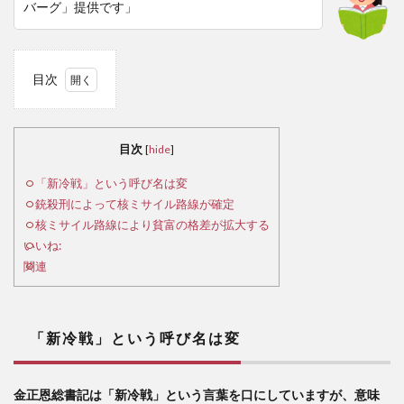
バーグ」提供です」
目次
1
「新
目次
[
hide
]
冷
戦」
「新冷戦」という呼び名は変
とい
銃殺刑によって核ミサイル路線が確定
う呼
核ミサイル路線により貧富の格差が拡大する
び名
いいね:
は変
関連
2
銃
殺刑
「新冷戦」という呼び名は変
によ
って
核ミ
金正恩総書記は「新冷戦」という言葉を口にしていますが、意味
サイ