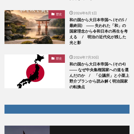
2026年8月1日
歴史
和の国から大日本帝国へ (その5 /
最終回) ―― 失われた「和」の
国家理念から令和日本の再生を考
える / 明治の近代化が残した
光と影
2026年7月30日
歴史
和の国から大日本帝国へ (その4)
―― なぜ中央集権国家への道を選
んだのか / 「公議所」と小栗上
野介プランから読み解く明治国家
の転換点