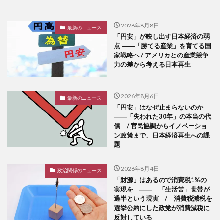
2026年8月8日
最新のニュース
「円安」が映し出す日本経済の弱
点 ――「勝てる産業」を育てる国
家戦略へ / アメリカとの産業競争
力の差から考える日本再生
2026年8月6日
最新のニュース
「円安」はなぜ止まらないのか
――「失われた30年」の本当の代
償 / 官民協調からイノベーショ
ン政策まで、日本経済再生への課
題
2026年8月4日
政治関係のニュース
「財源」はあるので消費税1%の
実現を ―― 「生活苦」世帯が
過半という現実 / 消費税減税を
選挙公約にした政党が消費減税に
反対している