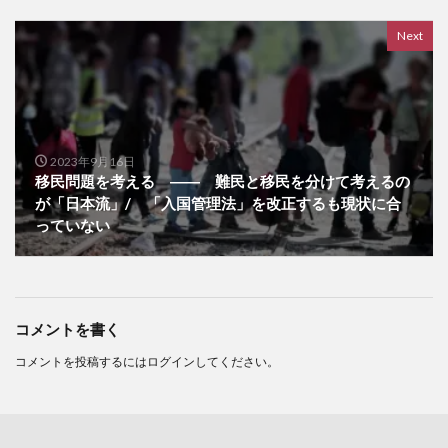
Next
2023年9月16日
移民問題を考える ―― 難民と移民を分けて考えるの
が「日本流」/ 「入国管理法」を改正するも現状に合
っていない
コメントを書く
コメントを投稿するには
ログイン
してください。