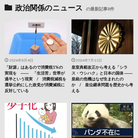
政治関係のニュース
の最新記事8件
2026年8月4日
2026年7月11日
「財源」はあるので消費税1%の
皇室典範改正から考える「シラ
実現を ―― 「生活苦」世帯が
ス・ウシハク」と日本の国体 ――
過半という現実 / 消費税減税を
皇統の危機はなぜ生まれたの
選挙公約にした政党が消費減税に
か / 皇位継承問題を歴史から考
反対している
える