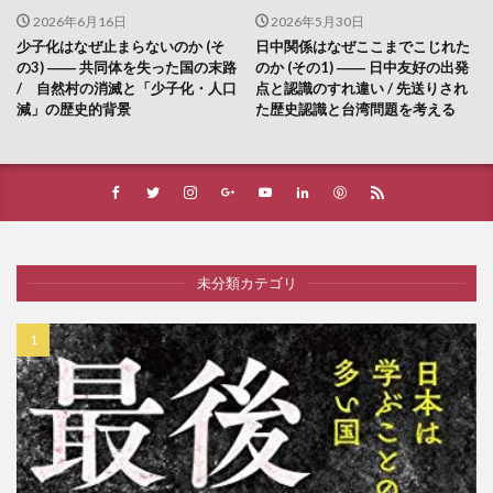
2026年6月16日
2026年5月30日
少子化はなぜ止まらないのか (そ
日中関係はなぜここまでこじれた
の3) ―― 共同体を失った国の末路
のか (その1) ―― 日中友好の出発
/ 自然村の消滅と「少子化・人口
点と認識のすれ違い / 先送りされ
減」の歴史的背景
た歴史認識と台湾問題を考える
未分類カテゴリ