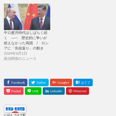
中ロ蜜月時代はしばらく続
く ―— 歴史的に争いが
絶えなかった両国 / ロシ
アに「先祖返り」の動き
2024年6月1日
政治関係のニュース
にほんブログ村