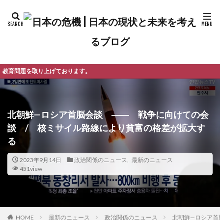
おります。
北朝鮮—ロシア首脳会談 ―― 戦争に向けての会
談 / 核ミサイル路線により貧富の格差が拡大す
る
2023年9月14日
政治関係のニュース
,
最新のニュース
451view
最新のニュース
政治関係のニュース
北朝鮮—ロシア首
HOME