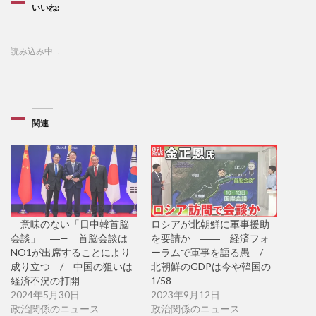
いいね:
読み込み中…
関連
意味のない「日中韓首脳
ロシアが北朝鮮に軍事援助
会談」 ―— 首脳会談は
を要請か ―― 経済フォ
NO1が出席することにより
ーラムで軍事を語る愚 /
成り立つ / 中国の狙いは
北朝鮮のGDPは今や韓国の
経済不況の打開
1/58
2024年5月30日
2023年9月12日
政治関係のニュース
政治関係のニュース