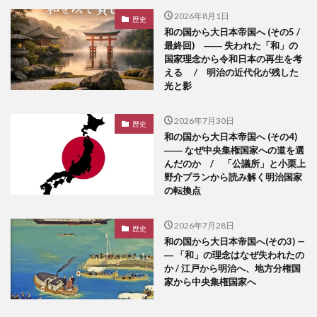
2026年8月1日
歴史
和の国から大日本帝国へ (その5 /
最終回) ―― 失われた「和」の
国家理念から令和日本の再生を考
える / 明治の近代化が残した
光と影
2026年7月30日
歴史
和の国から大日本帝国へ (その4)
―― なぜ中央集権国家への道を選
んだのか / 「公議所」と小栗上
野介プランから読み解く明治国家
の転換点
2026年7月28日
歴史
和の国から大日本帝国へ(その3) —
― 「和」の理念はなぜ失われたの
か / 江戸から明治へ、地方分権国
家から中央集権国家へ