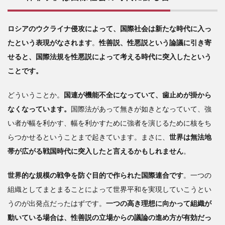
ロシアのウクライナ侵攻によって、国際社会は新たな時代に入っ
たという表現がなされます
。
性善説、性悪説という論議に引き寄
せると、国際法規を性悪説によって考える時代に突入したという
ことです。
どういうことか。
国連が機能不全になっていて、歯止めが掛から
なくなっています。
国際法があって無きが如きとなっていて、強
い者が幅を利かす、幅を利かすために強者を演じるために核をち
らつかせるということまで起きています。まさに、
世界は無法地
帯が広がる戦国時代に突入したと言えるかもしれません
。
世界的な規模の戦争を防ぐ目的で作られた国際連合です
。一つの
組織としてまとまることによって世界平和を実現していこうとい
うのが出発点だったはずです。
一つの高き理想に向かって組織が
動いている場合は、性善説の立場からの議論の進め方が有効だっ