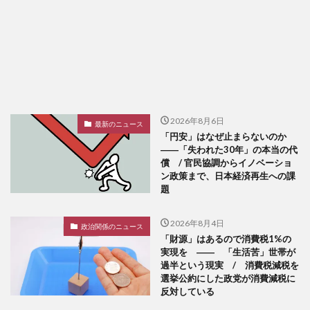
2026年8月6日
最新のニュース
「円安」はなぜ止まらないのか
――「失われた30年」の本当の代
償 / 官民協調からイノベーショ
ン政策まで、日本経済再生への課
題
2026年8月4日
政治関係のニュース
「財源」はあるので消費税1%の
実現を ―― 「生活苦」世帯が
過半という現実 / 消費税減税を
選挙公約にした政党が消費減税に
反対している