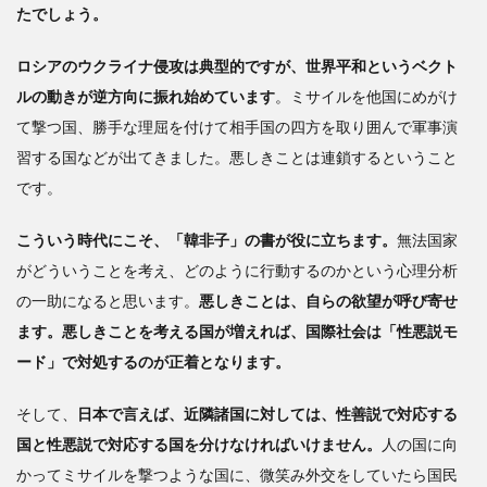
たでしょう。
ロシアのウクライナ侵攻は典型的ですが、世界平和というベクト
ルの動きが逆方向に振れ始めています
。ミサイルを他国にめがけ
て撃つ国、勝手な理屈を付けて相手国の四方を取り囲んで軍事演
習する国などが出てきました。悪しきことは連鎖するということ
です。
こういう時代にこそ、「韓非子」の書が役に立ちます。
無法国家
がどういうことを考え、どのように行動するのかという心理分析
の一助になると思います。
悪しきことは、自らの欲望が呼び寄せ
ます。悪しきことを考える国が増えれば、国際社会は「性悪説モ
ード」で対処するのが正着となります。
そして、
日本で言えば、近隣諸国に対しては、性善説で対応する
国と性悪説で対応する国を分けなければいけません。
人の国に向
かってミサイルを撃つような国に、微笑み外交をしていたら国民