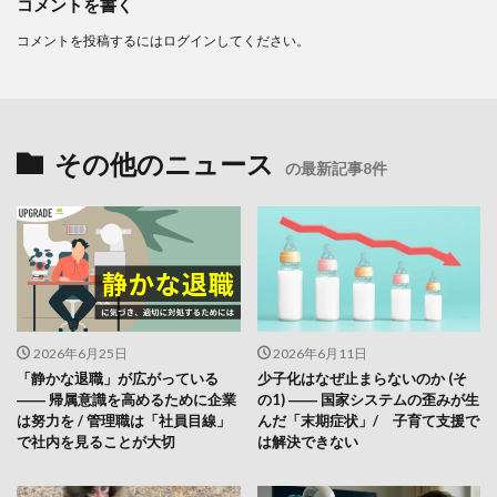
コメントを書く
コメントを投稿するには
ログイン
してください。
その他のニュース
の最新記事8件
2026年6月25日
2026年6月11日
「静かな退職」が広がっている
少子化はなぜ止まらないのか (そ
―― 帰属意識を高めるために企業
の1) ―― 国家システムの歪みが生
は努力を / 管理職は「社員目線」
んだ「末期症状」/ 子育て支援で
で社内を見ることが大切
は解決できない