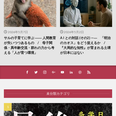
2026年5月7日
2026年5月2日
サルの子育てに学ぶ ―― 人間教育
A I との対話 (その2) —― 「明治
が失いつつあるもの / 母子関
のカオス」をどう捉えるか /
係・異年齢交流・群れの力から考
『大局的な知性』が育まれる土壌
える「人が育つ環境」
が日本にはない
未分類カテゴリ