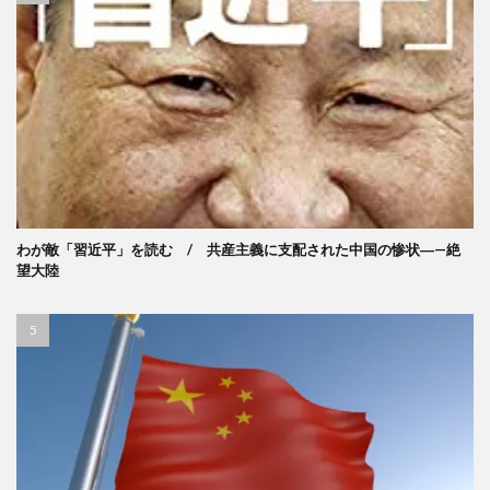
わが敵「習近平」を読む / 共産主義に支配された中国の惨状―—絶
望大陸