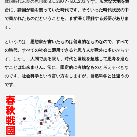
戦国時代末期の思想家(B.C.280？- B.C.233)です。
広大な大地を舞
子」
台に、諸国が覇を競っていた時代です。そういった時代状況の中
は国
際社
で書かれたものだということを、まず深く理解する必要がありま
会の
す。
時代
に蘇
というのは、
思想家が書いたものは普遍的なものなので、すべて
る書
の時代、すべての社会に適用できると思う人が意外に多い
からで
す。しかし、
人間である限り、時代と国境を超越して思考を巡ら
すことは出来ません。
常に、
限定的に有効なもの
と考えるべきな
のです。
社会科学という言い方をしますが、自然科学とは違うの
です
。