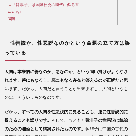
のか
「韓非子」は国際社会の時代に蘇る書
とい
いいね:
う命
関連
題の
立て
方は
誤っ
性善説か、性悪説なのかという命題の立て方は誤
てい
っている
る
2
人間は本来的に善なのか、悪なのか、という問い掛けがよくなさ
国
内統
れます。善にもなるし、悪にもなる存在と答えるのが正解だと思
治を
います
。だから、人間だと言うことが出来ますし、人間というも
どう
のは、そういうものなのです。
する
のか
だから、
すべての人間を性悪説的に見ることも、逆に性善説的に
3
捉えることも誤りです。
そして、もともと
韓非子の性悪説は統治
「韓
のための理論として構築されたものです。
韓非子は中国の古代の
非