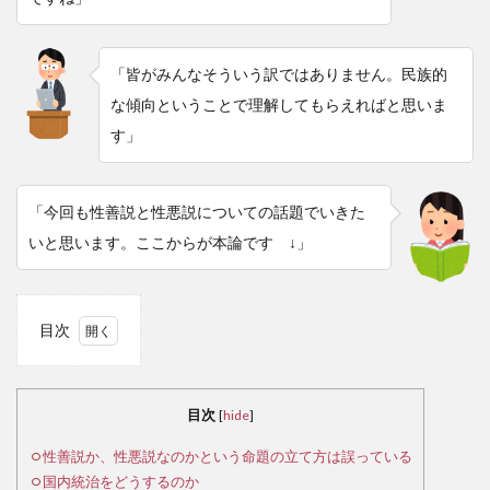
「皆がみんなそういう訳ではありません。民族的
な傾向ということで理解してもらえればと思いま
す」
「今回も性善説と性悪説についての話題でいきた
いと思います。ここからが本論です ↓」
目次
1
性
善説
目次
[
hide
]
か、
性悪
性善説か、性悪説なのかという命題の立て方は誤っている
説な
国内統治をどうするのか