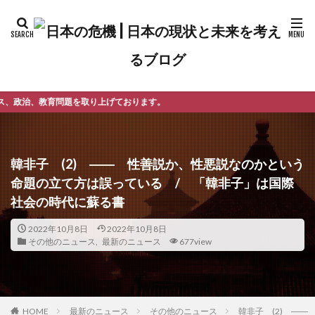
上げております。
韓非子 (2) ―― 性善説か、性悪説なのかという
命題の立て方は誤っている / 「韓非子」は国際
社会の時代に蘇る書
2022年10月8日
2022年10月8日
その他のニュース
,
最新のニュース
677view
最新のニュース
その他のニュース
韓非子 (2) ―
HOME