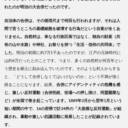
れたのが明治の大合併だったのです。
自治体の合併は、その後現代まで何回も行われますが、それは人
間で言うところの基礎細胞を破壊する行為だという自覚が全くあ
りません。自然村は、単なる行政区画ではなく、独自の財産（共
有の山や水路）や神社、お祭りを持つ「生活・信仰の共同体」で
した
。明治の初期に約7万1千あったのですが、江戸の元禄時代に
は約6万だったとのことです。つまり、多くの自然村が何百年とい
う歴史を郷土に刻み込んでいたのです。そのような村人からする
と、「どうして合併しなくてはいけないのか」という不満が強く
残ることになります。結果、
合併にアイデンティティの危機を感
じ、激しい反対運動（合併拒絶、役場への押し掛け、同盟罷業な
ど）が全国で巻き起こっています。1889年3月から翌年1月という
短い期間の中で、16の府県で計24件の「大規模な反対運動」が組
織され、暴動や激しい抗議活動に発展したことが記録されていま
す
。