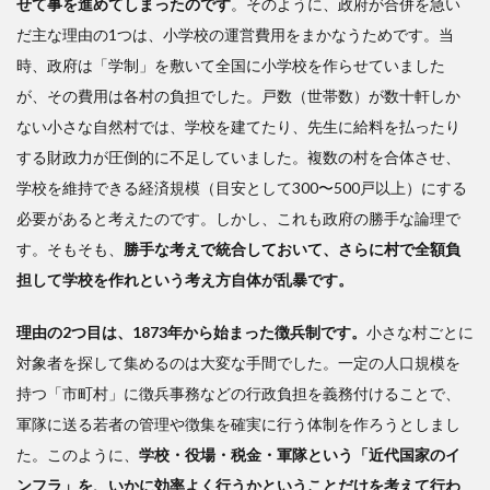
せて事を進めてしまったのです
。そのように、政府が合併を急い
だ主な理由の1つは、小学校の運営費用をまかなうためです。当
時、政府は「学制」を敷いて全国に小学校を作らせていました
が、その費用は各村の負担でした。戸数（世帯数）が数十軒しか
ない小さな自然村では、学校を建てたり、先生に給料を払ったり
する財政力が圧倒的に不足していました。複数の村を合体させ、
学校を維持できる経済規模（目安として300〜500戸以上）にする
必要があると考えたのです。しかし、これも政府の勝手な論理で
す。そもそも、
勝手な考えで統合しておいて、さらに村で全額負
担して学校を作れという考え方自体が乱暴です。
理由の2つ目は、1873年から始まった徴兵制です。
小さな村ごとに
対象者を探して集めるのは大変な手間でした。一定の人口規模を
持つ「市町村」に徴兵事務などの行政負担を義務付けることで、
軍隊に送る若者の管理や徴集を確実に行う体制を作ろうとしまし
た。このように、
学校・役場・税金・軍隊という「近代国家のイ
ンフラ」を、いかに効率よく行うかということだけを考えて行わ