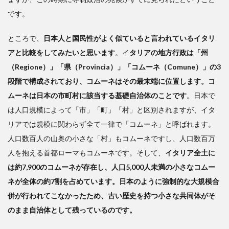
です。
ところで、
日本人と国民性がよく似ていると言われているイタリ
アと比較をしてみたいと思います
。イ
タリアの地方行政は「州
（Regione）」「県（Provincia）」「コムーネ（Comune）」の3
段階で構成されており、コムーネはその最末端に位置します。コ
ムーネは日本の市町村に該当する基礎自治体のことです
。日本で
は人口規模によって「市」「町」「村」と区別されますが、イタ
リアでは規模に関わらず全て一律で「コムーネ」と呼ばれます。
人口数百人の山奥の小さな「村」もコムーネですし、人口数百万
人を抱える首都ローマもコムーネです。そして、
イタリア全土に
は約7,900のコムーネが存在し、人口5,000人未満の小さなコムー
ネが全体の約7割を占めています。日本のように強制的な大規模合
併が行われてこなかったため、古い歴史を持つ小さな共同体がそ
のまま自治体として残っているのです。