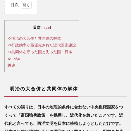
目次
1
明
治の
目次
[
hide
]
大合
併と
明治の大合併と共同体の解体
共同
行政効率が最優先された近代国家建設
体の
共同体を守った国と失った国・日本
解体
いいね:
関連
2
行
政効
率が
明治の大合併と共同体の解体
最優
先さ
れた
すべての誤りは、日本の地理的条件に合わない中央集権国家をつ
近代
くって「富国強兵政策」を採用し、近代化を急いだことです。近
国家
建設
代化と言っても、西洋文明を日本に移植しようとしただけです。