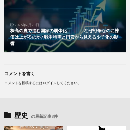
2026年6月23日
株高の裏で進む国家の弱体化 ―― なぜ戦争なのに株
価は上がるのか / 戦争特需と円安から見える少子化の影
響
コメントを書く
コメントを投稿するには
ログイン
してください。
歴史
の最新記事8件