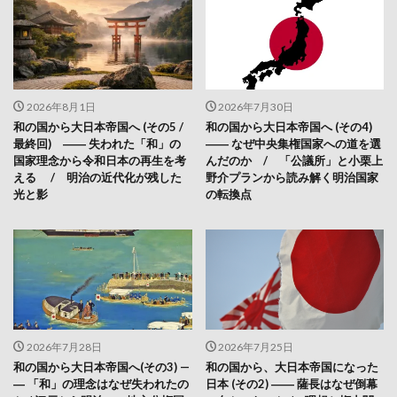
2026年8月1日
2026年7月30日
和の国から大日本帝国へ (その5 /
和の国から大日本帝国へ (その4)
最終回) ―― 失われた「和」の
―― なぜ中央集権国家への道を選
国家理念から令和日本の再生を考
んだのか / 「公議所」と小栗上
える / 明治の近代化が残した
野介プランから読み解く明治国家
光と影
の転換点
2026年7月28日
2026年7月25日
和の国から大日本帝国へ(その3) —
和の国から、大日本帝国になった
― 「和」の理念はなぜ失われたの
日本 (その2) ―― 薩長はなぜ倒幕