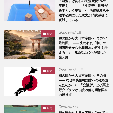
「財源」はあるので消費税1%の
実現を ―― 「生活苦」世帯が
過半という現実 / 消費税減税を
選挙公約にした政党が消費減税に
反対している
2026年8月1日
歴史
和の国から大日本帝国へ (その5 /
最終回) ―― 失われた「和」の
国家理念から令和日本の再生を考
える / 明治の近代化が残した
光と影
2026年7月30日
歴史
和の国から大日本帝国へ (その4)
―― なぜ中央集権国家への道を選
んだのか / 「公議所」と小栗上
野介プランから読み解く明治国家
の転換点
2026年7月28日
歴史
和の国から大日本帝国へ(その3) —