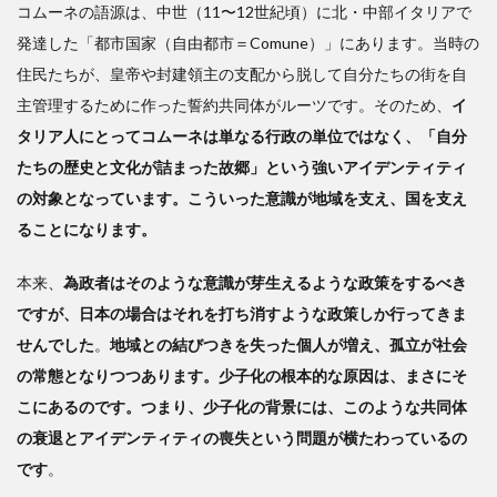
コムーネの語源は、中世（11〜12世紀頃）に北・中部イタリアで
発達した「都市国家（自由都市＝Comune）」にあります。当時の
住民たちが、皇帝や封建領主の支配から脱して自分たちの街を自
主管理するために作った誓約共同体がルーツです。そのため、
イ
タリア人にとってコムーネは単なる行政の単位ではなく、「自分
たちの歴史と文化が詰まった故郷」という強いアイデンティティ
の対象となっています。こういった意識が地域を支え、国を支え
ることになります。
本来、
為政者はそのような意識が芽生えるような政策をするべき
ですが、日本の場合はそれを打ち消すような政策しか行ってきま
せんでした
。
地域との結びつきを失った個人が増え、孤立が社会
の常態となりつつあります。少子化の根本的な原因は、まさにそ
こにあるのです。つまり、少子化の背景には、このような共同体
の衰退とアイデンティティの喪失という問題が横たわっているの
です
。