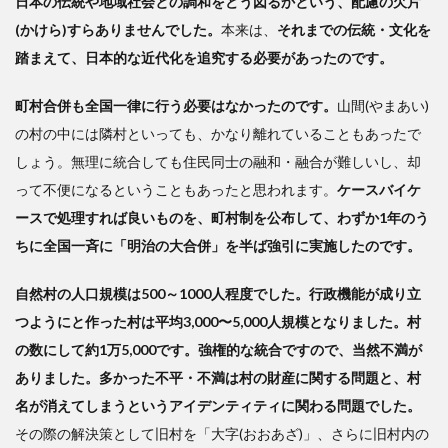
日本の伝統や地域社会との調和をどう図るかという、配慮の欠片
3
共
(かけら)すらありませんでした。
本来は、
それまでの伝統・文化を
同体
踏まえて、日本的な近代化を追究する必要があったのです。
を守
った
町村合併も全国一律に行う必要はなかったのです。
山間(やまあい)
国と
の村の中には隣村といっても、かなり離れていることもあったで
失っ
た
しょう。無理に統合しても住民同士の融和・融合が難しいし、却
国・
って不便になるということもあったと思われます。
ケースバイケ
日本
ースで処理すれば良いものを、町村制を公布して、わずか1年のう
ちに全国一斉に「明治の大合併」を半ば強引に実施したのです。
自然村の人口規模は500～1000人程度でした。行政機能が成り立
つようにと作った村は平均3,000〜5,000人規模となりました。村
の数にして約1万5,000です。強権的な統合ですので、当然不満が
ありました。多かった不平・不満は村の財産に関する問題と、村
名が消えてしまうというアイデンティティに関わる問題でした。
その際の解決策として旧村を「大字(おおあざ)」、さらに旧村内の