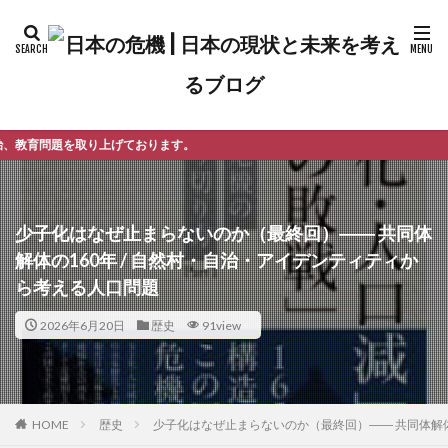
おります。
少子化はなぜ止まらないのか（最終回）―― 共同体
解体の160年 / 自然村・自治・アイデンティティか
ら考える人口問題
2026年6月20日
歴史
91view
歴史
少子化はなぜ止まらないのか（最終回）―― 共同体解体
HOME