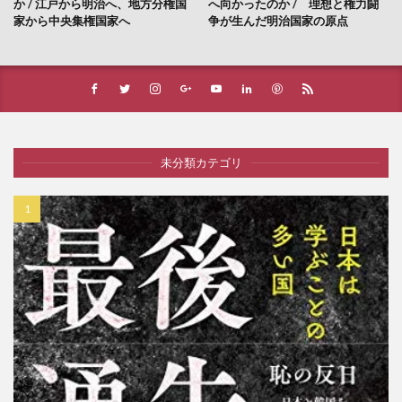
か / 江戸から明治へ、地方分権国
へ向かったのか / 理想と権力闘
家から中央集権国家へ
争が生んだ明治国家の原点
未分類カテゴリ