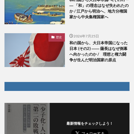
― 「和」の理念はなぜ失われたの
か / 江戸から明治へ、地方分権国
家から中央集権国家へ
2026年7月25日
歴史
和の国から、大日本帝国になった
日本 (その2) ―― 薩長はなぜ倒幕
へ向かったのか / 理想と権力闘
争が生んだ明治国家の原点
最新情報をチェックしよう！