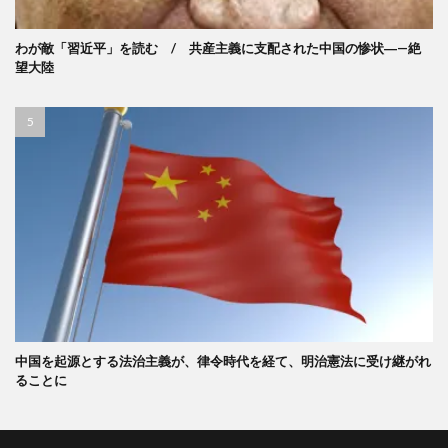
わが敵「習近平」を読む / 共産主義に支配された中国の惨状―—絶
望大陸
中国を起源とする法治主義が、律令時代を経て、明治憲法に受け継がれ
ることに