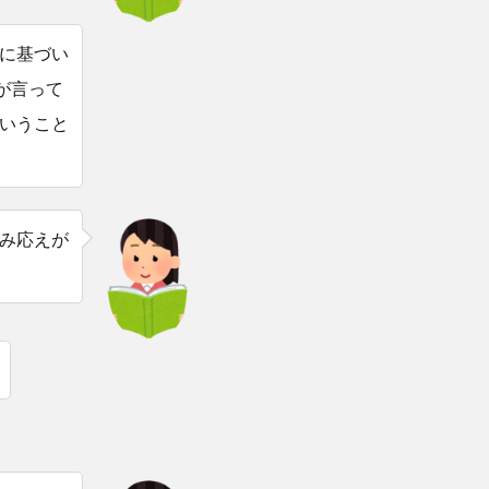
に基づい
が言って
いうこと
み応えが