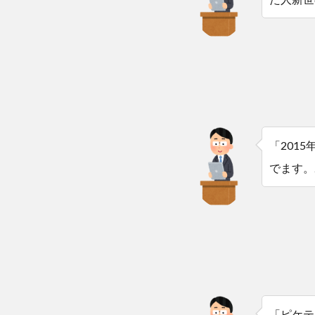
「201
でます。
「ピケテ