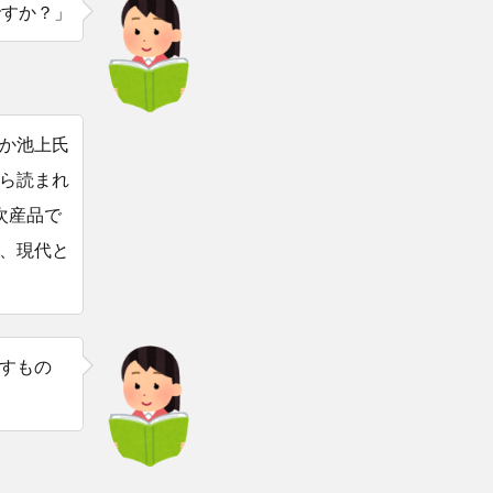
ですか？」
か池上氏
ら読まれ
次産品で
、現代と
すもの