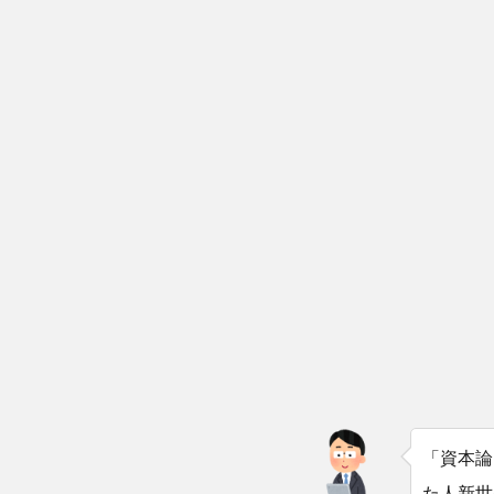
「資本論
た人新世