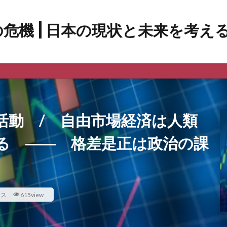
活動 / 自由市場経済は人類
る ―― 格差是正は政治の課
ース
615view