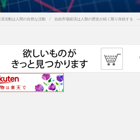
経済活動は人間の自然な活動 / 自由市場経済は人類の歴史が続く限り存続する 