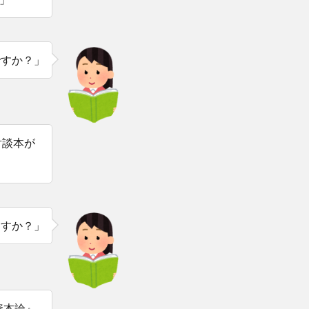
ですか？」
対談本が
」
ますか？」
資本論』