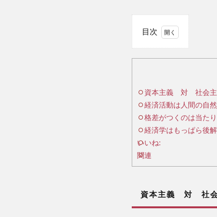
目次
1
資
本主
義
資本主義 対 社会主義
対
経済活動は人間の自然
社会
主義
格差がつくのは当たり
(共
経済学はもっぱら後解
産主
いいね:
義)
関連
とい
う図
式は
資本主義 対 社会
成り
立た