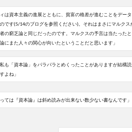
ィは資本主義の進展とともに、貧富の格差が進むことをデータ
のです(5/14のブログを参照ください)。それはまさにマルクス
者の窮乏論と同じだったのです。マルクスの予言は当たったと
論にまた人々の関心が向いたということだと思います」
私も「資本論」をパラパラとめくったことがありますが結構読
すよね」
っては『資本論』は斜め読みが出来ない数少ない書なんです」