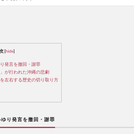
次
[
hide
]
り発言を撤回・謝罪
」が行われた沖縄の悲劇
を左右する歴史の切り取り方
ゆり発言を撤回・謝罪