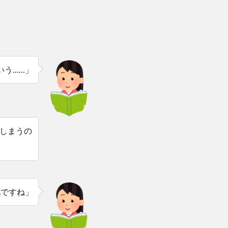
いう……」
しまうの
化ですね」