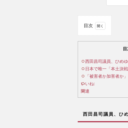
目次
1
西
田昌
目
司議
西田昌司議員、ひめゆ
員、
日本で唯一「本土決戦
ひめ
ゆり
「被害者か加害者か」
発言
いいね:
を撤
関連
回・
謝罪
西田昌司議員、ひめ
2
日