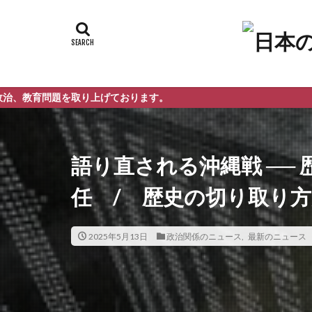
取り上げております。
語り直される沖縄戦 ──
任 / 歴史の切り取り
2025年5月13日
政治関係のニュース
,
最新のニュース