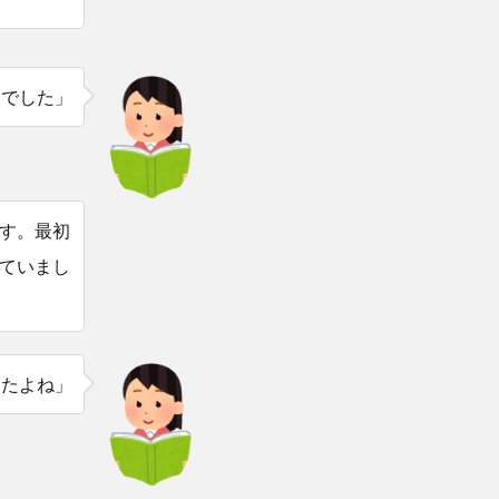
んでした」
す。最初
ていまし
したよね」