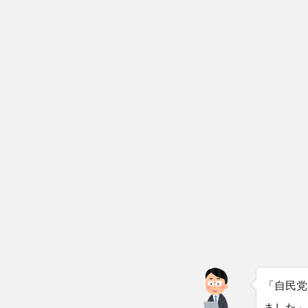
「自民党
ました」