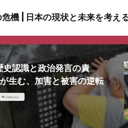
 歴史認識と政治発言の責
方が生む、加害と被害の逆転
368view