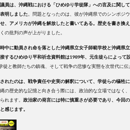
議員は、沖縄戦における「ひめゆり学徒隊」への言及に関して
表明しました
。問題となったのは、彼が沖縄県でのシンポジウ
せ、アメリカが沖縄を解放したと書いてある。歴史を書き換え
くの批判の声が上がりました。
時中に動員され命を落とした沖縄県立女子師範学校と沖縄県立
接するひめゆり平和祈念資料館は1989年、元生徒らによって
の学徒と教師たちの鎮魂、そして戦争の悲惨な実態を次世代に伝
されたのは、戦争責任や史実の解釈について、学徒らの犠牲に
縄の歴史的な記憶と向き合う際には、政治的な立場ではなく、
られます。
政治家の発言には特に慎重さが必要であり、今回の
と感じます。