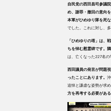
本で
自民党の西田昌司参議院
唯一
め、謝罪・撤回の意向を
「本
土決
本軍がひめゆり隊を死な
戦」
でした。これに対し、多
が行
われ
「ひめゆりの塔」は、戦
た沖
縄の
ちを悼む慰霊碑です。隣
悲劇
は、亡くなった227名
3
西田議員の発言が問題視
「被
ったことにあります。
沖
害者
追悼と謙虚な姿勢が求め
か加
方を再考する必要がある
害者
か」
を左