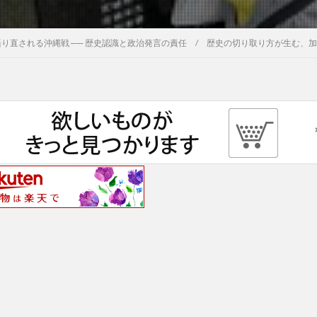
語り直される沖縄戦 ── 歴史認識と政治発言の責任 / 歴史の切り取り方が生む、