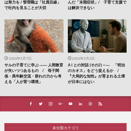
は努力を / 管理職は「社員目線」
んだ「末期症状」/ 子育て支援で
で社内を見ることが大切
は解決できない
2026年5月7日
2026年5月2日
サルの子育てに学ぶ ―― 人間教育
A I との対話 (その2) —― 「明治
が失いつつあるもの / 母子関
のカオス」をどう捉えるか /
係・異年齢交流・群れの力から考
『大局的な知性』が育まれる土壌
える「人が育つ環境」
が日本にはない
未分類カテゴリ