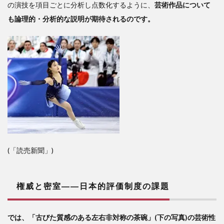
底
の演技を項目ごとに分析し点数化するように、
芸術作品について
も論理的・分析的な説明が期待されるのです。
(「読売新聞」)
権威と密室――日本的評価制度の課題
では、「古びた質感のある左右非対称の茶碗」(下の写真)の芸術性