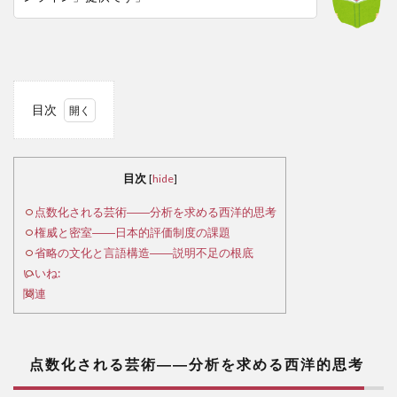
目次
1
点
数化
目次
[
hide
]
され
る芸
点数化される芸術――分析を求める西洋的思考
術
権威と密室――日本的評価制度の課題
――
省略の文化と言語構造――説明不足の根底
分析
いいね:
を求
関連
める
西洋
的思
考
点数化される芸術――分析を求める西洋的思考
2