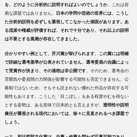
を、どのように分析的に説明すればよいのでしょうか
。これは容
易な課題ではありません。
日本の学問や芸術の世界には、こうし
た分析的説明を必ずしも重視してこなかった側面があります。あ
る流派や権威が評価すれば、それで十分であり、それ以上の説明
は不要とする風潮が存在してきました。
分かりやすい例として、芥川賞が挙げられます
。
この賞には明確
で詳細な選考基準が公表されていません
。
選考委員の合議によっ
て受賞作が決まり、その過程は非公開です
。そのため、選考会の
雰囲気や委員間の力関係が影響する可能性も否定できません。公
募制ではないため、そもそも読まれない優れた作品が存在する可
能性もあります。こうした「目こぼし」をある程度やむを得ない
とする姿勢は、ある意味で日本的とも言えますが、
透明性や説明
責任が重視される現代においては、徐々に見直されるべき課題で
しょう。
一方、
和辻哲郎文化賞は、自薦・他薦を問わず応募可能であり、