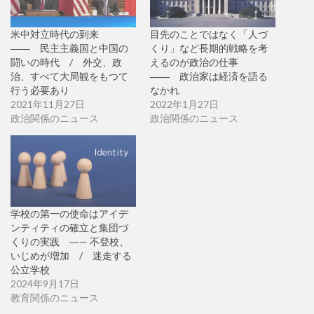
米中対立時代の到来
目先のことではなく「人づ
―― 民主主義国と中国の
くり」など長期的戦略を考
闘いの時代 / 外交、政
えるのが政治の仕事
治、すべて大局観をもつて
―― 政治家は経済を語る
行う必要あり
なかれ
2021年11月27日
2022年1月27日
政治関係のニュース
政治関係のニュース
学校の第一の使命はアイデ
ンティティの確立と集団づ
くりの実践 ―— 不登校、
いじめが増加 / 迷走する
公立学校
2024年9月17日
教育関係のニュース