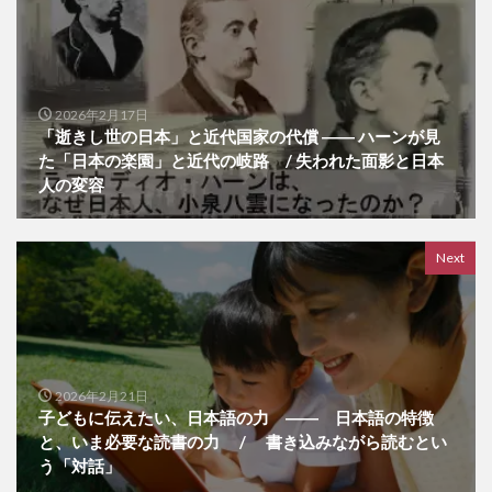
2026年2月17日
「逝きし世の日本」と近代国家の代償 ―― ハーンが見
た「日本の楽園」と近代の岐路 / 失われた面影と日本
人の変容
Next
2026年2月21日
子どもに伝えたい、日本語の力 ―― 日本語の特徴
と、いま必要な読書の力 / 書き込みながら読むとい
う「対話」