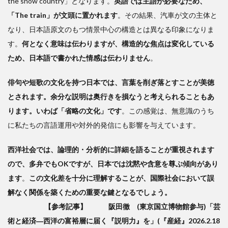
the snow country」となります。
英語では主語が必要なため、
「The train」が文頭に置かれます
。その結果、汽車が文の主体と
なり、日本語原文のもつ情景中心の構造とは異なる印象になりま
す。
何となく意味は伝わりますが、構造的な焦点は変化している
ため、日本語で書かれた情感は伝わりません
。
俳句や短歌の文化を持つ日本では、言葉を削ぎ落とすことが美徳
とされます。余分な説明は奥行きを損なうと考えられることもあ
ります。いわば「省略の文化」です
。この感覚は、無意識のうち
に私たちの言語運用や対外的発信にも影響を与えています。
西洋社会では、論理的・分析的に詳細を語ることが重視されます
ので、多弁でもOKですが、日本では沈黙や含意を尊ぶ傾向があり
ます
。
この文化差を十分に理解することが、国際社会において誤
解なく関係を築くための重要な鍵となるでしょう。
【参考記事】 阪田徹 (東京国立博物館参与)「芸
術と経済―西洋の富裕層に届く『説明力』を」(『産経』2026.2.18