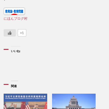
にほんブログ村
+1
いいね:
関連