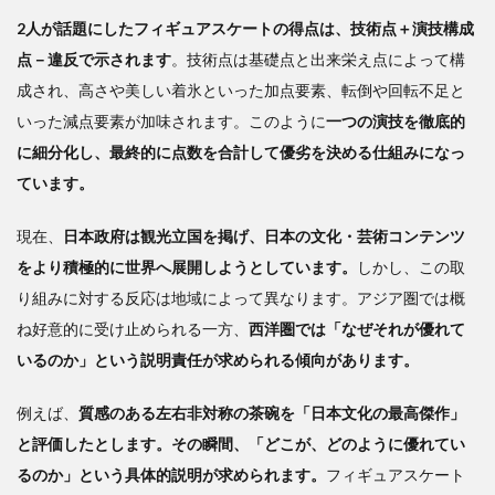
権
2人が話題にしたフィギュアスケートの得点は、技術点＋演技構成
威と
点－違反で示されます
。技術点は基礎点と出来栄え点によって構
密室
――
成され、高さや美しい着氷といった加点要素、転倒や回転不足と
日本
いった減点要素が加味されます。このように
一つの演技を徹底的
的評
に細分化し、最終的に点数を合計して優劣を決める仕組みになっ
価制
度の
ています。
課題
現在、
日本政府は観光立国を掲げ、日本の文化・芸術コンテンツ
3
をより積極的に世界へ展開しようとしています。
省
しかし、この取
略の
り組みに対する反応は地域によって異なります。アジア圏では概
文化
ね好意的に受け止められる一方、
西洋圏では「なぜそれが優れて
と言
いるのか」という説明責任が求められる傾向があります。
語構
造
――
例えば、
質感のある左右非対称の茶碗を「日本文化の最高傑作」
説明
と評価したとします。その瞬間、「どこが、どのように優れてい
不足
るのか」という具体的説明が求められます。
フィギュアスケート
の根