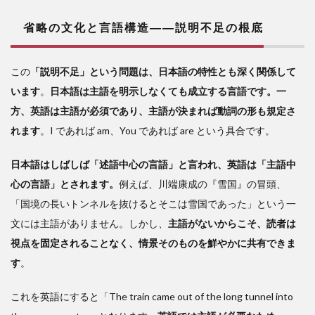
省略の文化と言語構造――説明不足の根底
この
「説明不足」という問題は、日本語の特性とも深く関係して
います
。
日本語は主語を明示しなくても成立する言語です。一
方、英語は主語が必須であり、主語が決まれば動詞の形も規定さ
れます
。I であれば am、You であれば are という具合です。
日本語はしばしば「述語中心の言語」と言われ、英語は「主語中
心の言語」とされます。
例えば、川端康成の『雪国』の冒頭、
「国境の長いトンネルを抜けるとそこは雪国であった」という一
文には主語がありません。しかし、
主語がないからこそ、読者は
視点を固定されることなく、情景そのものを鮮やかに共有できま
す
。
これを英語にすると「The train came out of the long tunnel into