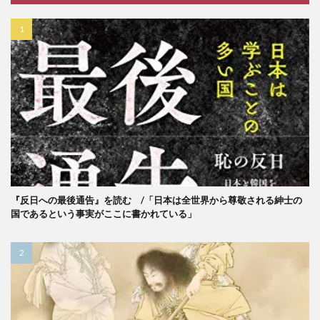
『反日への最後通告』を読む /「日本は全世界から尊敬される紳士の
国であるという事実がここに書かれている」