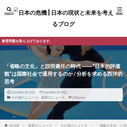
ります。
「省略の文化」と説明責任の時代 ―― “日本的評価
観”は国際社会で通用するのか / 分析を求める西洋的
思考
2026年2月19日
2026年2月19日
その他のニュース
,
最新のニュース
200view
最新のニュース
その他のニュース
「省略の文化」と説明
HOME