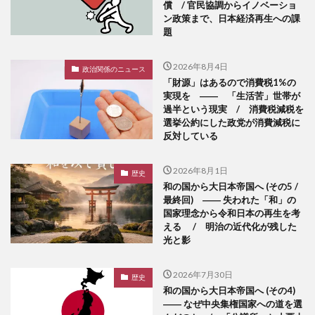
償 / 官民協調からイノベーショ
ン政策まで、日本経済再生への課
題
2026年8月4日
政治関係のニュース
「財源」はあるので消費税1%の
実現を ―― 「生活苦」世帯が
過半という現実 / 消費税減税を
選挙公約にした政党が消費減税に
反対している
2026年8月1日
歴史
和の国から大日本帝国へ (その5 /
最終回) ―― 失われた「和」の
国家理念から令和日本の再生を考
える / 明治の近代化が残した
光と影
2026年7月30日
歴史
和の国から大日本帝国へ (その4)
―― なぜ中央集権国家への道を選