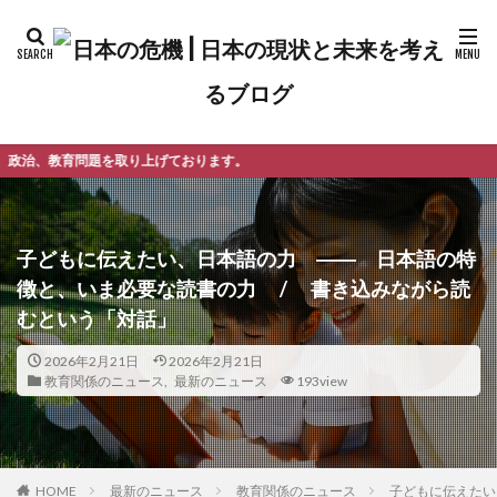
げております。
子どもに伝えたい、日本語の力 ―― 日本語の特
徴と、いま必要な読書の力 / 書き込みながら読
むという「対話」
2026年2月21日
2026年2月21日
教育関係のニュース
,
最新のニュース
193view
最新のニュース
教育関係のニュース
子どもに伝えたい
HOME