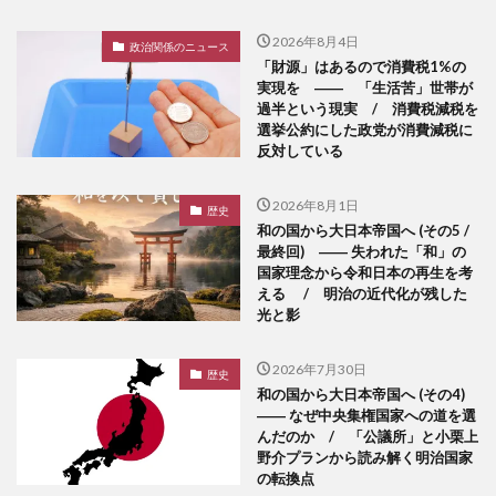
2026年8月4日
政治関係のニュース
「財源」はあるので消費税1%の
実現を ―― 「生活苦」世帯が
過半という現実 / 消費税減税を
選挙公約にした政党が消費減税に
反対している
2026年8月1日
歴史
和の国から大日本帝国へ (その5 /
最終回) ―― 失われた「和」の
国家理念から令和日本の再生を考
える / 明治の近代化が残した
光と影
2026年7月30日
歴史
和の国から大日本帝国へ (その4)
―― なぜ中央集権国家への道を選
んだのか / 「公議所」と小栗上
野介プランから読み解く明治国家
の転換点