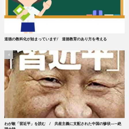
道徳の教科化が始まっています/ 道徳教育のあり方を考える
わが敵「習近平」を読む / 共産主義に支配された中国の惨状―—絶