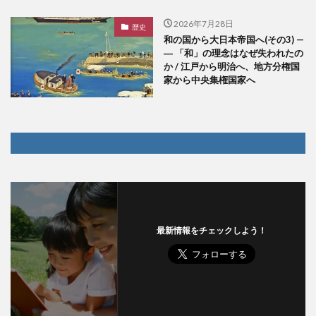
2026年7月28日
歴史
和の国から大日本帝国へ(その3) —
― 「和」の理念はなぜ失われたの
か / 江戸から明治へ、地方分権国
家から中央集権国家へ
最新情報をチェックしよう！