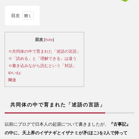
目次
1
共
同体
目次
[
hide
]
の中
で育
共同体の中で育まれた「述語の言語」
まれ
「読める」と「理解できる」は違う
た
書き込みながら読むという「対話」
「述
いいね:
語の
関連
言
語」
2
共同体の中で育まれた「述語の言語」
「読
め
以前にブログで日本人の起源について書きましたが、
『古事記』
る」
の中に、天上界のイザナギとイザナミが矛(ほこ)を2人で持って
と