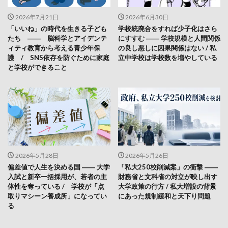
2026年7月21日
2026年6月30日
「いいね」の時代を生きる子ども
学校統廃合をすれば少子化はさら
たち ―― 脳科学とアイデンテ
にすすむ ―― 学校規模と人間関係
ィティ教育から考える青少年保
の良し悪しに因果関係はない / 私
護 / SNS依存を防ぐために家庭
立中学校は学校数を増やしている
と学校ができること
2026年5月28日
2026年5月26日
偏差値で人生を決める国 ―― 大学
「私大250校削減案」の衝撃 ――
入試と新卒一括採用が、若者の主
財務省と文科省の対立が映し出す
体性を奪っている / 学校が「点
大学政策の行方 / 私大増設の背景
取りマシーン養成所」になってい
にあった規制緩和と天下り問題
る