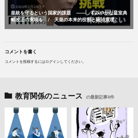
2026年2月24日
皇統を守るという国家的課題 ―― すみやかな皇室典
範改正の実現を / 天皇の本来的役割と統治原理
コメントを書く
コメントを投稿するには
ログイン
してください。
教育関係のニュース
の最新記事8件