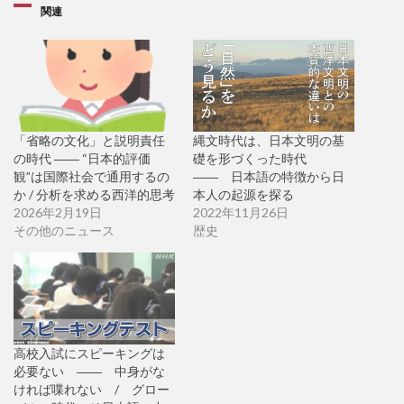
関連
「省略の文化」と説明責任
縄文時代は、日本文明の基
の時代 ―― “日本的評価
礎を形づくった時代
観”は国際社会で通用するの
―― 日本語の特徴から日
か / 分析を求める西洋的思考
本人の起源を探る
2026年2月19日
2022年11月26日
その他のニュース
歴史
高校入試にスピーキングは
必要ない ―― 中身がな
ければ喋れない / グロー