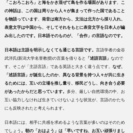
「理
「こおろこおろ」と海をかき混ぜて島を作る場面があります
。
こ
解で
の神話は、この国は周りから人々が集まって作った国であること
き
を物語っています
。
発音は南方から、文法は北方から採り入れ、
る」
は違
表意文字は中国から、そしてそれをもとに表音文字を日本人が編
う
み出したのです。日本語そのものが、「合作」の言語なのです。
3
日本語は主語を明示しなくても通じる言語です。
書
言語学者の金谷
き込
武洋氏(新潟大学名誉教授)の言葉を借りると
「述語言語」
なので
みな
す。そこが「主語言語」である英語と大きく違う点です。
なぜ、
がら
「述語言語」が誕生したのか
読む
。
異なる背景を持つ人々が共に生き
とい
るためには、互いの立場を推し量り、移民どうし、向き合う必要
う
があったからだと思っています。
多分、厳しい自然環境の中、お
「対
互い協力しなければ生きていけないような状況が、言語のかたち
話」
にも反映されたと考えられます。
日本語には、相手に共感を求めるような言葉が多いのはそのため
でしょう
。朝の「おはよう」は「早いですね、お互い頑張りまし