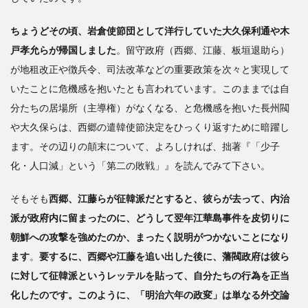
ちょうどその頃、岩倉使節団として洋行していた大久保利通や木
戸孝允らが帰国しました
。留守政府（西郷、江藤、板垣退助ら）
が地租改正や徴兵令、司法改革などの重要政策を次々と実現して
いたことに危機感を抱いたとも言われています。このままでは自
分たちの居場所（主導権）がなくなる、と危機感を抱いた長州閥
や大久保らは、西郷の遣韓使節決定をひっくり返すために暗躍し
ます。その辺りの顛末について、よろしければ、拙著『「少子
化・人口減」という「第二の敗戦」』を読んでみて下さい。
そもそも
西郷、江藤らが征韓派だとすると、彼らが去って、内治
派が政府内に留まったのに、どうして翌年江華島事件を皮切りに
朝鮮への攻撃を強めたのか、まったく説明がつかないことになり
ます
。
要するに、西郷や江藤を追い出した後に、藩閥政府は彼ら
に対して征韓派というレッテルを貼って、自分たちの行為を正当
化したのです。このように、「明治六年の政変」は単なる外交論