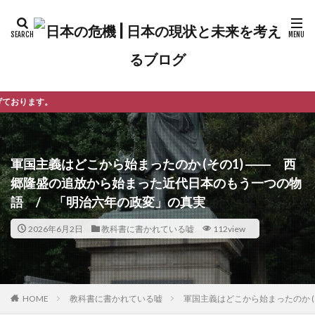
ようこそ日本
軍国主義はどこから始まったのか (その1) ―― 西
郷隆盛の追放から始まった近代日本のもう一つの物
語 / 「明治六年の政変」の真実
2026年6月2日
教科書に書かれている嘘
112view
教科書に書かれている嘘
軍国主義はどこから始まったのか 
HOME