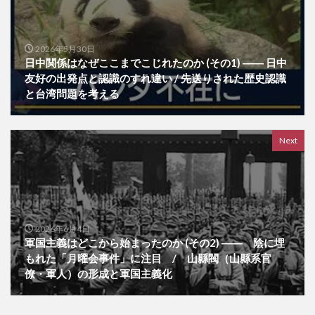
2026年5月30日
日中関係はなぜここまでこじれたのか (その1) ―― 日中
友好の出発点と認識のすれ違い / 先送りされた歴史認識
と台湾問題を考える
Next
2026年6月4日
軍国主義はどこから始まったのか (その2) ―― 陰に埋
もれた「月曜会事件」に注目 / 山縣閥（山縣系官
僚・軍人）の形成と軍国主義化