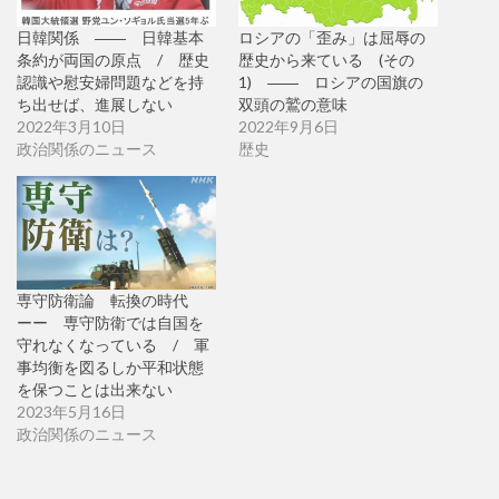
日韓関係 ―― 日韓基本
ロシアの「歪み」は屈辱の
条約が両国の原点 / 歴史
歴史から来ている (その
認識や慰安婦問題などを持
1) ―― ロシアの国旗の
ち出せば、進展しない
双頭の鷲の意味
2022年3月10日
2022年9月6日
政治関係のニュース
歴史
専守防衛論 転換の時代
ーー 専守防衛では自国を
守れなくなっている / 軍
事均衡を図るしか平和状態
を保つことは出来ない
2023年5月16日
政治関係のニュース