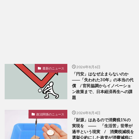
2026年8月6日
最新のニュース
「円安」はなぜ止まらないのか
――「失われた30年」の本当の代
償 / 官民協調からイノベーショ
ン政策まで、日本経済再生への課
題
2026年8月4日
政治関係のニュース
「財源」はあるので消費税1%の
実現を ―― 「生活苦」世帯が
過半という現実 / 消費税減税を
選挙公約にした政党が消費減税に