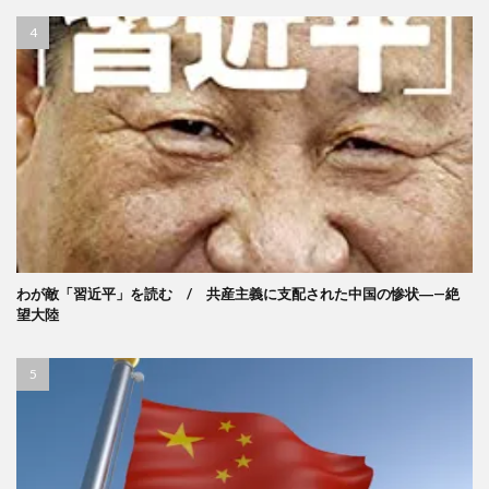
わが敵「習近平」を読む / 共産主義に支配された中国の惨状―—絶
望大陸