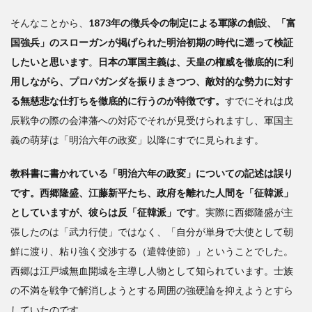
そんなことから、
1873年の徴兵令の制定による軍隊の創設、「富
国強兵」のスローガンが掲げられた明治初期の時代に遡って検証
したいと思います
。
日本の軍国主義は、天皇の権威を徹底的に利
用しながら、プロパガンダを振りまきつつ、敵対的な勢力に対す
る無慈悲な仕打ちを徹底的に行うのが特徴です。
すでにそれは戊
辰戦争の際の会津藩への対応でそれが見受けられますし、軍国主
義の萌芽は「明治六年の政変」以降にすでに見られます。
教科書に書かれている「明治六年の政変」についての記述は誤り
です。西郷隆盛、江藤新平たち、政府を離れた人間を「征韓派」
としていますが、彼らは反「征韓派」です
。実際に西郷隆盛が主
張したのは「武力行使」ではなく、「自分が単身で大使として朝
鮮に渡り、粘り強く交渉する（遣韓使節）」ということでした。
西郷は江戸城無血開城を主導し人物として知られています。士族
の不満を戦争で解消しようとする周囲の強硬論を抑えようとすら
していたのです。