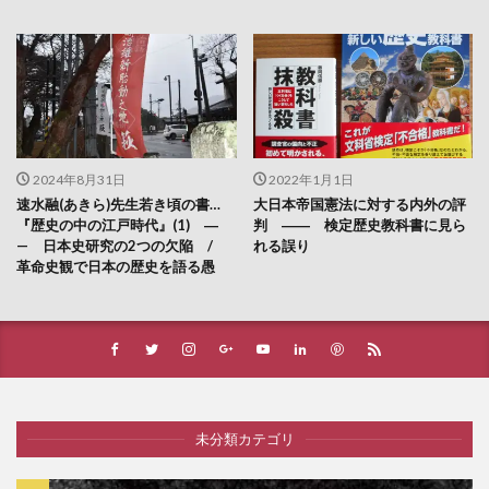
2024年8月31日
2022年1月1日
速水融(あきら)先生若き頃の書…
大日本帝国憲法に対する内外の評
『歴史の中の江戸時代』(1) ―
判 ―― 検定歴史教科書に見ら
— 日本史研究の2つの欠陥 /
れる誤り
革命史観で日本の歴史を語る愚
未分類カテゴリ