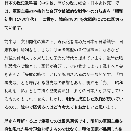
日本の歴史教科書（
中学校、高校の歴史総合・日本史探究）
で
変」
は、軍国主義の本格的な台頭や破滅的な戦争への分岐点を「昭和
に見
る軍
初期（1930年代）」に置き、戦前の80年を意図的に2つに区切っ
国主
ています。
義の
萌芽
前半は、文明開化の旗の下、近代化を進めた日本が日清戦争、日
3
露戦争に勝利をし、さらには国際連盟の常任理事国になるなど、
列強の仲間入りを果たした栄光の時代と捉えています。後半は昭
「明
和恐慌を契機として軍部が台頭し、その暴走によって戦争へと突
治六
年の
き進んだ「失敗の時代」として説明されるのが一般的です。「司
政
馬史観」とも呼ばれる歴史観の影響もあり、明治を「光」、昭和
変」
初期を「影」として描く歴史認識は、多くの日本人が共有してい
が生
んだ
るものかもしれません。しかし、
明治に成立した政権が続いてい
近代
るのに、途中で区切るのはどう考えてもおかしいと思います。
日本
の構
歴史を理解する上で重要なのは因果関係です。昭和の軍国主義を
造
突如現れた異常現象と捉えるのではなく、明治国家が採用した制