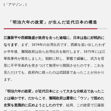
(「アマゾン」)
「明治六年の政変」が生んだ近代日本の構造
江藤新平や西郷隆盛が政府を去った途端に、日本は急に好戦的に
なります
。まず、1874年の台湾出兵です。西郷を追い出したわず
か半年後、藩閥政府は自ら台湾出兵を敢行します。1875年には江
華島事件が発生しました。朝鮮に対し、軍艦で威嚇し、武力を背
景に不平等条約を突きつけて無理やり開国させたのです。これを
見ただけでも、政府内に残ったのは武闘派であったことが分かり
ます。
「明治六年の政変」が近代日本にとって大きな分岐点であったこ
とは確かです。だからこそ、藩閥政府は露骨に「ウソ」で固めた
史実を意識的に広めようとしたのです
。結局、この政変で江藤新