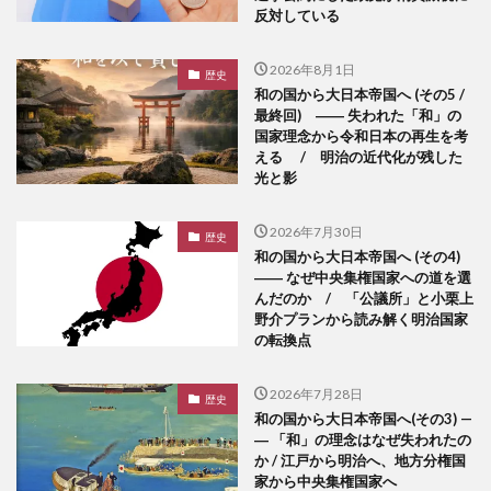
反対している
2026年8月1日
歴史
和の国から大日本帝国へ (その5 /
最終回) ―― 失われた「和」の
国家理念から令和日本の再生を考
える / 明治の近代化が残した
光と影
2026年7月30日
歴史
和の国から大日本帝国へ (その4)
―― なぜ中央集権国家への道を選
んだのか / 「公議所」と小栗上
野介プランから読み解く明治国家
の転換点
2026年7月28日
歴史
和の国から大日本帝国へ(その3) —
― 「和」の理念はなぜ失われたの
か / 江戸から明治へ、地方分権国
家から中央集権国家へ