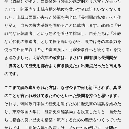
平（政敵）が消え、西郷隆盛（陸軍の絶対的カリスマ）が去った
ことで、陸軍内で山縣有朋の地位を脅かす者は誰もいなくなりま
した。山縣は西郷が去った陸軍を完全に「長州閥の私物」へと作
り変え、自らの権力基盤を固めることに成功します。政敵に「好
戦的な征韓論者」という悪名を着せて排除し、自分たちは「冷静
な近代化の推進者」として振る舞いながら、裏ではその軍事力を
使って外征主義（のちの富国強兵・月曜会事件へと続く道）を突
き進みました。
明治六年の政変は、まさに山縣有朋ら長州閥が
「勝者として歴史を都合よく書き換えた」出発点だったと言える
のです。
ここまで読み進められた方は、なぜ今まで何も訂正されず、真逆
のことが言われ続けてきたのかといった疑問を持つと思います。
それは、藩閥政府本位の歴史を遺すために歴史書の編纂を始めた
り、東京帝国大学に「維新史料編纂局」を設置したりと、自分た
ちに都合の良い歴史を構築・流布するための態勢をつくっていた
からです。「明治六年の政変」は、その一つの例です。
大陸は