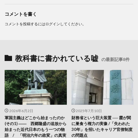
コメントを書く
コメントを投稿するには
ログイン
してください。
教科書に書かれている嘘
の最新記事8件
2026年6月2日
2025年7月10日
軍国主義はどこから始まったのか
財務省という巨大装置 ── 霞が関
(その1) ―― 西郷隆盛の追放から
に巣食う権力の実像 /「失われた
始まった近代日本のもう一つの物
30年」を招いたキャリア官僚制度
語 / 「明治六年の政変」の真実
の問題点