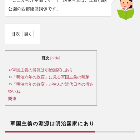
公園の西郷隆盛銅像です」
目次
1
軍
国主
目次
[
hide
]
義の
淵源
軍国主義の淵源は明治国家にあり
は明
「明治六年の政変」に見る軍国主義の萌芽
治国
「明治六年の政変」が生んだ近代日本の構造
家に
いいね:
あり
関連
2
「明
軍国主義の淵源は明治国家にあり
治六
年の
政