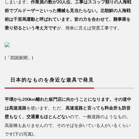
しまいます。
作業員の数が20人位、工事はスコップ頼りの人海戦
術でブルドーザーといった機械も見当たらない。北朝鮮の人海戦
術は千里馬運動と呼ばれています。皆の力を合わせて、難事業を
乗り切るという考え方です
が、簡単に言えば突貫工事です。
(「四国新聞」)
日本的なものを身近な遊具で発見
平壌から200km離れた板門店に向かうことになります。その道中
は高速道路
を使います。ただ、
高速道路と言っても料金所も防音
壁もなく、交通量もほとんどない
ので、一般道路のようなもの。
高架橋もありませんので、そのそばを歩いている人がいるくらい
です(下の写真)。