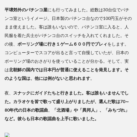
平壌郊外のパチンコ屋
にも行ってみました。総数は30台位でパチ
ンコ室というイメージ。日本製のパチンコ台なので100円玉がその
まま使えました。客は誰もいないので、パチンコ室に入ると、人
民服を着た兵士がパチンコ台のスイッチを入れてくれました。そ
の後、
ボーリング場に行き１ゲーム６００円でプレィ
をします。
コンピューターでスコアが出ると言って自慢していたが、日本の
ボーリング場のおさがりを使っていることが分かる。そして、実
は
北朝鮮の国内では日本円が普通に使えることを発見します。そ
のような国は、他には例がないと思われます
。
夜、
スナックにガイドたちと行きました。客は誰もいませんでし
た。カラオケを皆で歌って盛り上がりましたが、選んだ歌は70～
80年代の日本の歌謡曲
。
「北酒場」や「異邦人」、「みちづれ」
など。彼らも日本の歌謡曲を上手に歌いました。