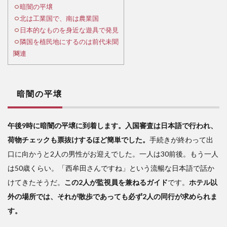
暗闇の平壌
2
北は工業国で、南は農業国
北
日本的なものを身近な遊具で発見
は工
隣国を植民地にするのは前代未聞
業国
関連
で、
南は
農業
国
暗闇の平壌
3
日
午後9時に暗闇の平壌に到着します。入国審査は日本語で行われ、
本的
なも
荷物チェックも票抜けするほど簡単でした。
手続きが終わって出
のを
口に向かうと2人の男性がお迎えでした。一人は30前後。もう一人
身近
は50歳くらい。「西牟田さんですね」という流暢な日本語で話か
な遊
具で
けてきたそうだ。
この2人が監視員を兼ねるガイド
です。
ホテル以
発見
外の場所では、それが散歩であっても必ず2人の同行が求められま
4
す。
隣