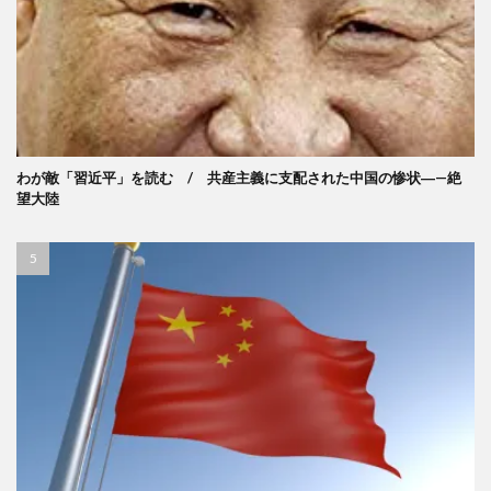
わが敵「習近平」を読む / 共産主義に支配された中国の惨状―—絶
望大陸