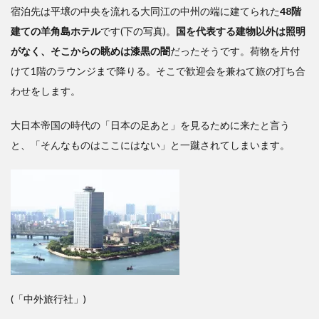
国を
宿泊先は平壌の中央を流れる大同江の中州の端に建てられた
48階
植民
建ての羊角島ホテル
です(下の写真)。
国を代表する建物以外は照明
地に
がなく、そこからの眺めは漆黒の闇
だったそうです。荷物を片付
する
のは
けて1階のラウンジまで降りる。そこで歓迎会を兼ねて旅の打ち合
前代
わせをします。
未聞
大日本帝国の時代の「日本の足あと」を見るために来たと言う
と、「そんなものはここにはない」と一蹴されてしまいます。
(「中外旅行社」)