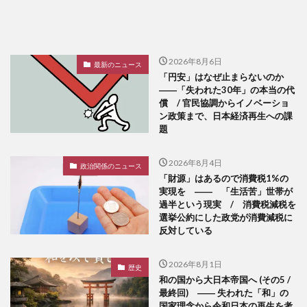
2026年8月6日
最新のニュース
「円安」はなぜ止まらないのか
――「失われた30年」の本当の代
償 / 官民協調からイノベーショ
ン政策まで、日本経済再生への課
題
2026年8月4日
政治関係のニュース
「財源」はあるので消費税1%の
実現を ―― 「生活苦」世帯が
過半という現実 / 消費税減税を
選挙公約にした政党が消費減税に
反対している
2026年8月1日
歴史
和の国から大日本帝国へ (その5 /
最終回) ―― 失われた「和」の
国家理念から令和日本の再生を考