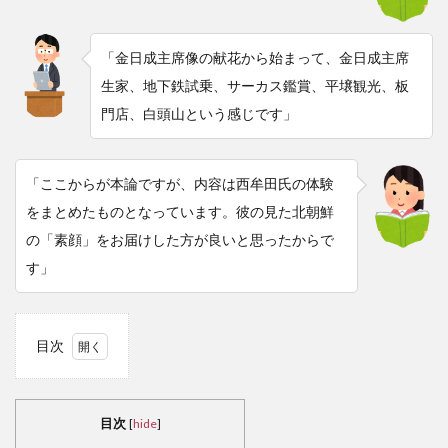
「金日成主席像の献花から始まって、金日成主席
生家、地下鉄試乗、サーカス鑑賞、平壌観光、板
門店、白頭山という感じです」
「ここからが本論ですが、内容は西牟田氏の体験
をまとめたものとなっています。彼の見た北朝鮮
の「素顔」をお届けした方が良いと思ったからで
す」
目次
1
暗
闇の
目次
[
hide
]
平壌