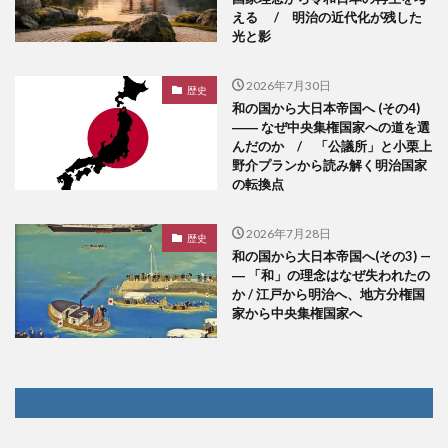
える / 明治の近代化が残した
光と影
2026年7月30日
歴史
和の国から大日本帝国へ (その4)
―― なぜ中央集権国家への道を選
んだのか / 「公議所」と小栗上
野介プランから読み解く明治国家
の転換点
2026年7月28日
歴史
和の国から大日本帝国へ(その3) —
― 「和」の理念はなぜ失われたの
か / 江戸から明治へ、地方分権国
家から中央集権国家へ