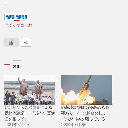
↓
にほんブログ村
+1
関連
北朝鮮からの帰国者による
敵基地攻撃能力を高める必
脱北体験記——『冷たい豆満
要あり / 北朝鮮の核ミサ
江を渡って』
イルが日本を狙っている
2021年6月4日
2020年8月9日