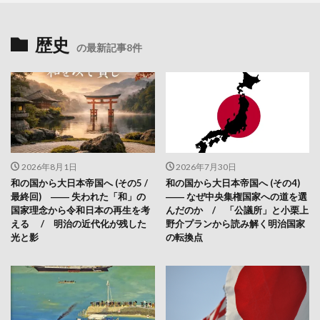
歴史
の最新記事8件
2026年8月1日
2026年7月30日
和の国から大日本帝国へ (その5 /
和の国から大日本帝国へ (その4)
最終回) ―― 失われた「和」の
―― なぜ中央集権国家への道を選
国家理念から令和日本の再生を考
んだのか / 「公議所」と小栗上
える / 明治の近代化が残した
野介プランから読み解く明治国家
光と影
の転換点