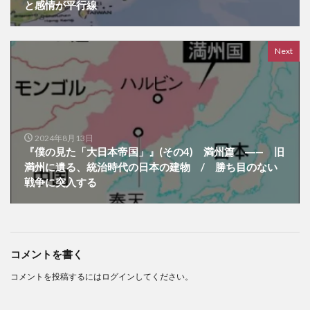
と感情が平行線
Next
2024年8月13日
『僕の見た「大日本帝国」』(その4) 満州篇 ―— 旧
満州に遺る、統治時代の日本の建物 / 勝ち目のない
戦争に突入する
コメントを書く
コメントを投稿するには
ログイン
してください。