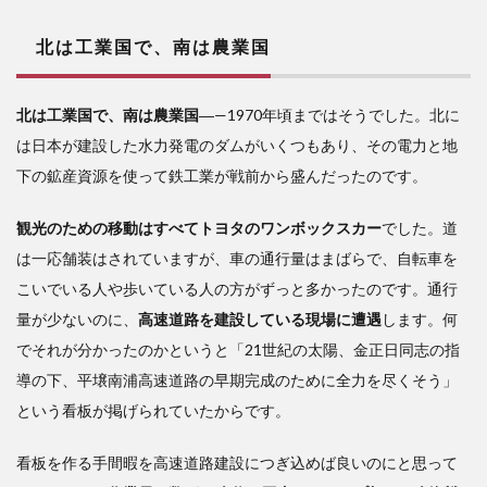
北は工業国で、南は農業国
北は工業国で、南は農業国
―—1970年頃まではそうでした。北に
は日本が建設した水力発電のダムがいくつもあり、その電力と地
下の鉱産資源を使って鉄工業が戦前から盛んだったのです。
観光のための移動はすべてトヨタのワンボックスカー
でした。道
は一応舗装はされていますが、車の通行量はまばらで、自転車を
こいでいる人や歩いている人の方がずっと多かったのです。通行
量が少ないのに、
高速道路を建設している現場に遭遇
します。何
でそれが分かったのかというと「21世紀の太陽、金正日同志の指
導の下、平壌南浦高速道路の早期完成のために全力を尽くそう」
という看板が掲げられていたからです。
看板を作る手間暇を高速道路建設につぎ込めば良いのにと思って