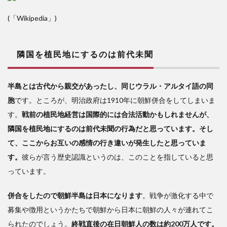
(「Wikipedia」)
隣国を植民地にするのは前代未聞
半島とは古代から親交があったし、同じウラル・アルタイ語の同
胞
です。ところが、明治政府は1910年に朝鮮併合をしてしまいま
す。
戦前の植民地経営は国際的には合法活動かもしれませんが、
隣国を植民地にするのは前代未聞の行為だと思っています。そし
て、ここからお互いの感情の行き違いが発生したと思っていま
す。
彼らが言う歴史認識というのは、このことを指していると思
っています。
併合をしたので朝鮮半島は日本になります
。戦争が激化する中で
募集や徴用というかたちで朝鮮から日本に朝鮮の人々が連れてこ
られたのでしょう。
終戦直後の在日朝鮮人の数は約200万人です。