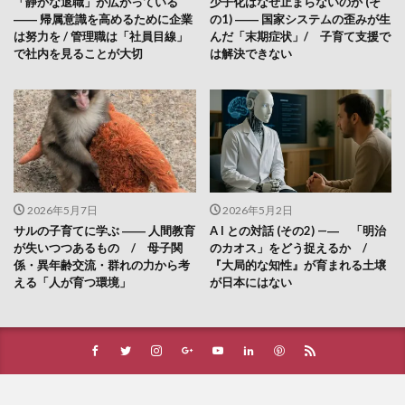
「静かな退職」が広がっている
少子化はなぜ止まらないのか (そ
―― 帰属意識を高めるために企業
の1) ―― 国家システムの歪みが生
は努力を / 管理職は「社員目線」
んだ「末期症状」/ 子育て支援で
で社内を見ることが大切
は解決できない
2026年5月7日
2026年5月2日
サルの子育てに学ぶ ―― 人間教育
A I との対話 (その2) —― 「明治
が失いつつあるもの / 母子関
のカオス」をどう捉えるか /
係・異年齢交流・群れの力から考
『大局的な知性』が育まれる土壌
える「人が育つ環境」
が日本にはない