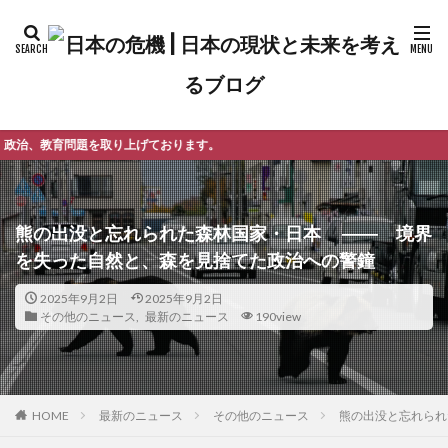
げております。
熊の出没と忘れられた森林国家・日本 ―― 境界
を失った自然と、森を見捨てた政治への警鐘
2025年9月2日
2025年9月2日
その他のニュース
,
最新のニュース
190view
最新のニュース
その他のニュース
熊の出没と忘れられ
HOME