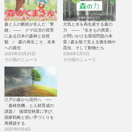
森と人の断絶が生んだ「警
大気と水を再生産する森の
鐘」―― クマ出没の背景
力 ―― 『生きもの異変』
にある日本の森林と自然
が問いかける環境問題の本
観 / 森の再生こそ、未来
質 / 森を陰で支える微生物や
への責任
昆虫、そして動物たち
2025年10月25日
2026年2月5日
その他のニュース
その他のニュース
江戸の森から現代へ ──
「森林危機」と人材育成の
課題 / 循環型林業に学び、
国家戦略と担い手づくりを
再構築する
2025年9月6日