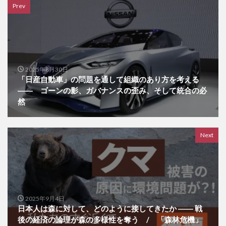
Prev
2025年8月30日
「日産自動車」の問題を通して組織のあり方を考える
―― ゴーンの影、ガバナンスの歪み、そして統合の必
然
Next
2025年9月4日
日本人は森に対して、どのように接してきたか ―― 戦
後の経済の論理が森の多様性を奪う / 「森林危機」