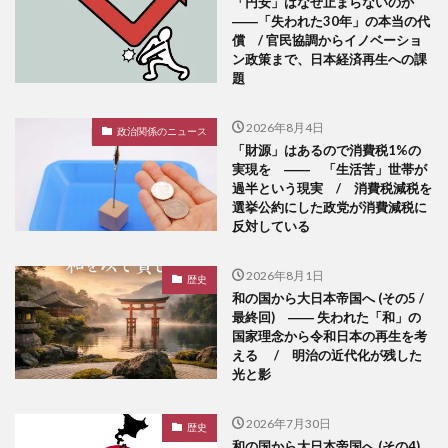
「円安」はなぜ止まらないのか
――「失われた30年」の本当の代
償 / 官民協調からイノベーショ
ン政策まで、日本経済再生への課
題
2026年8月4日
政治関係のニュース
「財源」はあるので消費税1%の
実現を ―― 「生活苦」世帯が
過半という現実 / 消費税減税を
選挙公約にした政党が消費減税に
反対している
2026年8月1日
歴史
和の国から大日本帝国へ (その5 /
最終回) ―― 失われた「和」の
国家理念から令和日本の再生を考
える / 明治の近代化が残した
光と影
2026年7月30日
歴史
和の国から大日本帝国へ (その4)