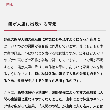
関連
山の
境界
機能
とそ
熊が人里に出没する背景
の喪
失
野生の熊が人間の生活圏に頻繁に姿を現すようになった背景に
3
森
は、いくつかの要因が複合的に作用しています
。熊はもともと木
の生
の実や昆虫、小動物などを食べる雑食性ですが、近年はどんぐり
態系
やブナの実などの不作が各地で発生しています。山中で餌が不足
の機
能不
すると、熊は人里に降りて農作物や果樹、あるいは家庭ごみを漁
全と
るようになります。
特に秋は冬眠に備えて大量の栄養を必要とす
熊の
るため、食糧が不足すると出没が急増するのです。
出没
4
さらに、
森林伐採や宅地開発、道路整備によって熊の生息域は人
為
間の生活圏と重なりやすくなりました。山中にまで林道やキャン
政者
プ場が広がった結果、「人間の領域」が山奥に入り込み、人と熊
への