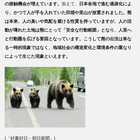
警告
の接触機会が増えています。
加えて、
日本各地で進む過疎化によ
―
り、かつて人が手を入れていた田畑や里山が放置されました。熊
森林
は本来、人の臭いや気配を避ける性質を持っていますが、人の活
を忘
れた
動が薄れた土地は熊にとって「安全な行動範囲」となり、人里へ
政治
と行動圏を広げる要因となっています。こうして熊の出没は単な
る一時的現象ではなく、地域社会の構造変化と環境条件の重なり
によって生じた現象といえます。
(「好書好日－朝日新聞」)