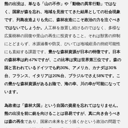
熊の出没は、単なる「山の不作」や「動物の異常行動」ではな
く、国家が森を忘れ、地域を見捨ててきた結果としての社会現象
です
。
列島改造よりも先に、森林改造にこそ政治の力を注ぐべき
ではないでしょうか。
人工林を放置し続けるのではなく、多様な
広葉樹林の回復や里山の再生に投資すること。それは獣害の抑制
にとどまらず、水源涵養や防災、ひいては地域経済の持続可能性
にも直結する課題です。
豊かな森林資源が日本の特徴です。日本
の森林率は約 67%ですが、この比率は実は世界第三位です。森の
国と言われているドイツでも約30%、アメリカ、カナダは30％
台、フランス、イタリアは20%台、ブラジルでさえ58%です。こ
の豊かな森林資源があるお陰で、海の幸、川の幸が可能になって
います。
為政者は「森林大国」という自国の資産を忘れてはなりません。
熊の出没を前に銃を向けることは容易ですが、真に向き合うべき
は森の再生
であり、国家の未来をどう描くかという政治の問題で