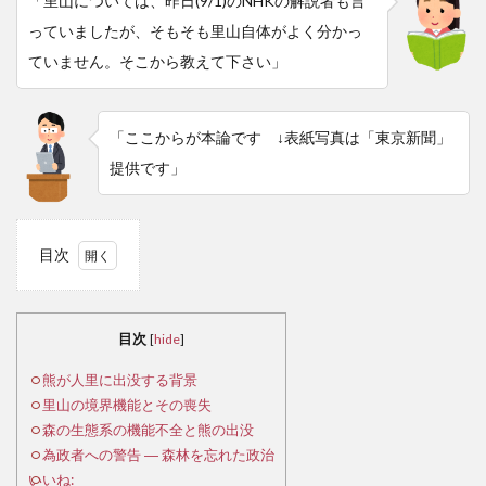
「里山については、昨日(9/1)のNHKの解説者も言
っていましたが、そもそも里山自体がよく分かっ
ていません。そこから教えて下さい」
「ここからが本論です ↓表紙写真は「東京新聞」
提供です」
目次
1
熊
が人
目次
[
hide
]
里に
出没
熊が人里に出没する背景
する
里山の境界機能とその喪失
背景
森の生態系の機能不全と熊の出没
為政者への警告 ― 森林を忘れた政治
2
いいね:
里