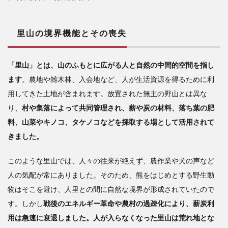
里山の境界機能とその喪失
「里山」とは、山のふもとに広がる人と自然の中間的空間を指し
ます
。農地や雑木林、入会地など、人が生活資源を得るために利
用してきた土地が含まれます。放置された無主の野山とは異な
り、
村や集落によって共同管理され、薪や炭の材料、落ち葉の肥
料、山菜やキノコ、タケノコなどを採取する場として活用されて
きました。
このような里山では、人々の往来が絶えず、農作業や犬の声など
人の気配が常にありました。そのため、熊をはじめとする野生動
物はそこを避け、人里との間に自然な境界が形成されていたので
す。しかし
戦後のエネルギー革命や農村の過疎化により、薪炭利
用は急速に衰退しました。人が入らなくなった里山は荒れ地とな