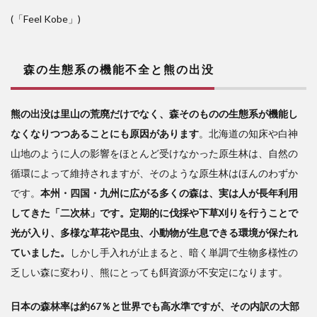
(「Feel Kobe」)
森の生態系の機能不全と熊の出没
熊の出没は里山の荒廃だけでなく、森そのものの生態系が機能し
なくなりつつあることにも原因があります
。北海道の知床や白神
山地のように人の影響をほとんど受けなかった原生林は、自然の
循環によって維持されますが、そのような原生林はほんのわずか
です。
本州・四国・九州に広がる多くの森は、実は人が長年利用
してきた「二次林」です。定期的に伐採や下草刈りを行うことで
光が入り、多様な草花や昆虫、小動物が生息できる環境が保たれ
ていました。
しかし手入れが止まると、暗く単調で生物多様性の
乏しい森に変わり、熊にとっても餌資源が不安定になります。
日本の森林率は約67％と世界でも高水準ですが、その内訳の大部