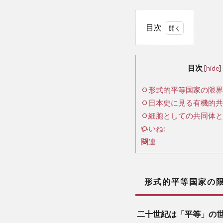
目次
1
形
目次
[
hide
]
式
形式的平等国家の限界
的
日本史に見る有機的共
平
等
細胞としての共同体と
国
いいね:
家
関連
の
限
界
形式的平等国家の
2
二十世紀は「平等」の
日