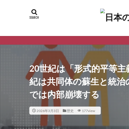
20世紀は「形式的平等主義
紀は共同体の蘇生と統治の
では内部崩壊する
2026年3月3日
歴史
177view