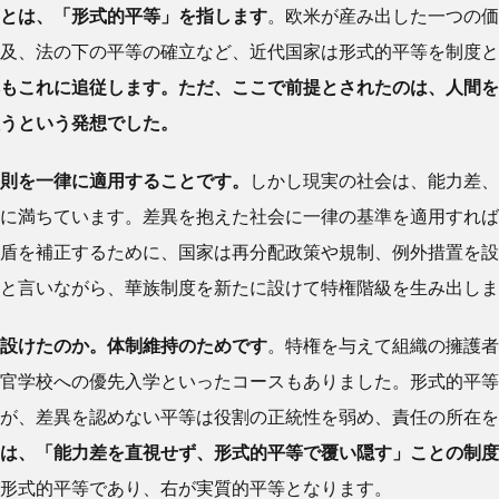
とは、「形式的平等」を指します
。欧米が産み出した一つの価
及、法の下の平等の確立など、近代国家は形式的平等を制度と
もこれに追従します。ただ、ここで前提とされたのは、人間を
うという発想でした。
則を一律に適用することです。
しかし現実の社会は、能力差、
に満ちています。差異を抱えた社会に一律の基準を適用すれば
盾を補正するために、国家は再分配政策や規制、例外措置を設
と言いながら、華族制度を新たに設けて特権階級を生み出しま
設けたのか。体制維持のためです
。特権を与えて組織の擁護者
官学校への優先入学といったコースもありました。形式的平等
が、差異を認めない平等は役割の正統性を弱め、責任の所在を
は、「能力差を直視せず、形式的平等で覆い隠す」ことの制度
形式的平等であり、右が実質的平等となります。