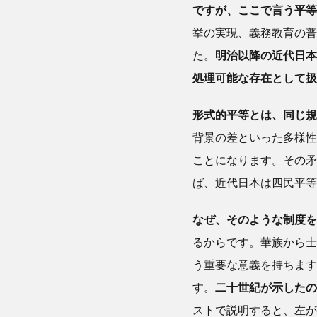
ですが、ここで言う平等
本
史
挙の実現、義務教育の普
に
た。
明治以降の近代日本
見
処理可能な存在として扱
る
有
機
形式的平等とは、同じ規
的
背景の差といった多様性
共
ことになります。その矛
同
体
ば、近代日本は四民平等
3
なぜ、そのような制度を
るからです。華族から士
細
胞
う重要な意義を持ちます
と
す。
二十世紀が示したの
し
ストで説明すると、左が
て