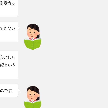
る場合も
できない
心とした
世紀という
ものです」