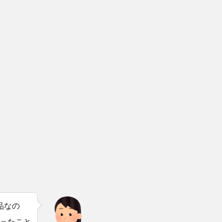
品なの
ったこと