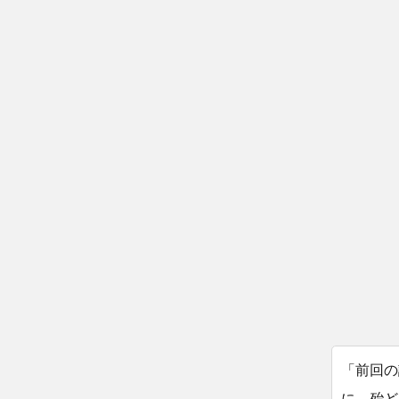
「前回の
に、殆ど