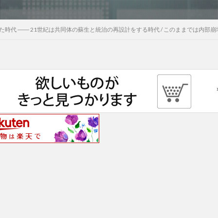
時代 ―― 21世紀は共同体の蘇生と統治の再設計をする時代 / このままでは内部崩