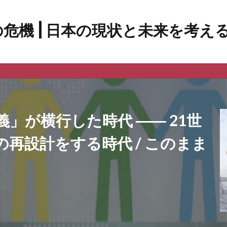
」が横行した時代 ―― 21世
再設計をする時代 / このまま