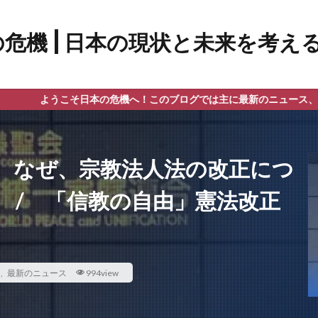
そ日本の危機へ！このブログでは主に最新のニュース、政治、教育問題
― なぜ、宗教法人法の改正につ
 / 「信教の自由」憲法改正
ス
,
最新のニュース
994view