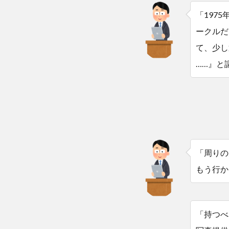
「197
ークルだ
て、少し
……』と
「周りの
もう行か
「持つべ