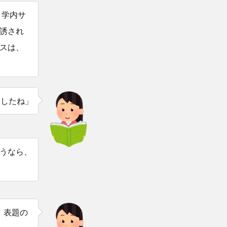
う学内サ
誘され
スは、
ましたね」
うなら、
、表題の