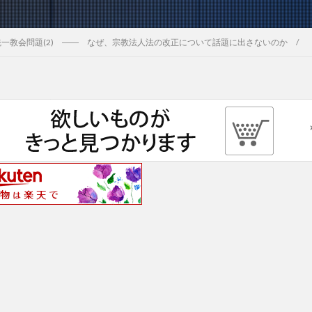
統一教会問題(2) ―― なぜ、宗教法人法の改正について話題に出さないのか /