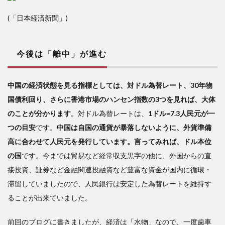
(「日本経済新聞」)
今後は「離中」が進む
中国の経済状態を見る指標としては、対ドル為替レート、30年物
国債利回り、さらに香港市場のハンセン指数の3つを見れば、大体
のことが分かります
。対ドル為替レートは、
1ドル=7.3人民元が一
つの目安
です。
中国は自国の通貨が暴落しないように、外貨準備
高に合わせて人民元を発行しています。言ってみれば、ドル本位
の国
です。今までは貿易など経常収支黒字の他に、外国からの直
接投資、証券など金融関連投融資など豊富な資金が国内に循環・
滞留していましたので、人民銀行は安定した為替レートを維持す
ることが出来ていました。
前回のブログに書きましたが、経済は「水物」なので、一度歯車