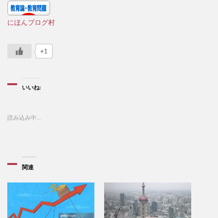
にほんブログ村
+1
いいね:
読み込み中…
関連