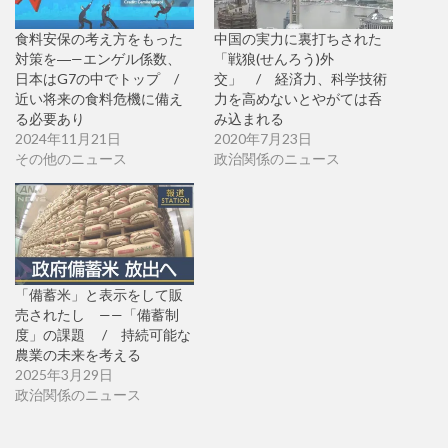
食料安保の考え方をもった
中国の実力に裏打ちされた
対策を―—エンゲル係数、
「戦狼(せんろう)外
日本はG7の中でトップ /
交」 / 経済力、科学技術
近い将来の食料危機に備え
力を高めないとやがては呑
る必要あり
み込まれる
2024年11月21日
2020年7月23日
その他のニュース
政治関係のニュース
「備蓄米」と表示をして販
売されたし ——「備蓄制
度」の課題 / 持続可能な
農業の未来を考える
2025年3月29日
政治関係のニュース