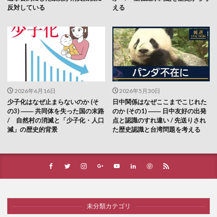
反対している
える
2026年6月16日
2026年5月30日
少子化はなぜ止まらないのか (そ
日中関係はなぜここまでこじれた
の3) ―― 共同体を失った国の末路
のか (その1) ―― 日中友好の出発
/ 自然村の消滅と「少子化・人口
点と認識のすれ違い / 先送りされ
減」の歴史的背景
た歴史認識と台湾問題を考える
未分類カテゴリ