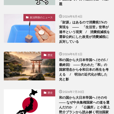
題
2026年8月4日
政治関係のニュース
「財源」はあるので消費税1%の
実現を ―― 「生活苦」世帯が
過半という現実 / 消費税減税を
選挙公約にした政党が消費減税に
反対している
2026年8月1日
歴史
和の国から大日本帝国へ (その5 /
最終回) ―― 失われた「和」の
国家理念から令和日本の再生を考
える / 明治の近代化が残した
光と影
2026年7月30日
歴史
和の国から大日本帝国へ (その4)
―― なぜ中央集権国家への道を選
んだのか / 「公議所」と小栗上
野介プランから読み解く明治国家