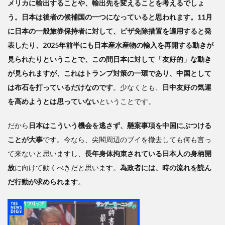
メリカに輸出することや、輸出先を変えることを考えるでしょ
が進
む
う。日本は後者の候補国の一つになっていると思われます。11月
に日本の一般旅券保持者に対して、ビザ免除措置を適用すると発
表したり、2025年前半にも日本産水産物の輸入を再開する動きが
見られたりということで、この間日本に対して「友好的」な動き
が見られますが、これはトランプ対策の一環であり、中国として
は布石を打っているだけなのです
。少なくとも、
日中友好の気運
を高めようとは思っていない
ということです。
だから
日本はこういう機会を逃さず、懸案事項を中国にぶつける
ことが大事
です。今なら、尖閣周辺のブイを撤去しても何も言っ
て来ないと思いますし、
長年身体拘束されている日本人の身柄開
放
に向けて動くべきだと思います。
為政者には、時の流れを読ん
だ行動が求められます
。