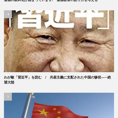
わが敵「習近平」を読む / 共産主義に支配された中国の惨状―—絶
望大陸