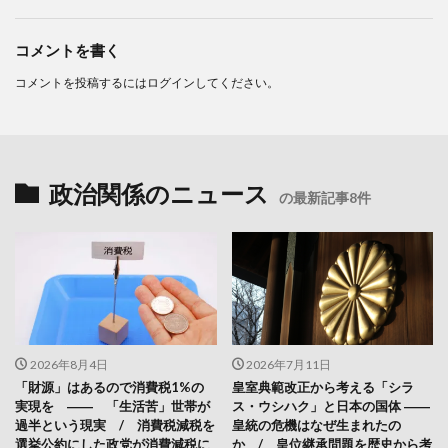
コメントを書く
コメントを投稿するには
ログイン
してください。
政治関係のニュース
の最新記事8件
2026年8月4日
2026年7月11日
「財源」はあるので消費税1%の
皇室典範改正から考える「シラ
実現を ―― 「生活苦」世帯が
ス・ウシハク」と日本の国体 ――
過半という現実 / 消費税減税を
皇統の危機はなぜ生まれたの
選挙公約にした政党が消費減税に
か / 皇位継承問題を歴史から考