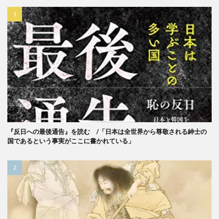
『反日への最後通告』を読む /「日本は全世界から尊敬される紳士の
国であるという事実がここに書かれている」