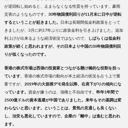
が逆回転し始めると、止まらなくなる性質を持っています。豪雨
災害のようなものです。
30年物国債利回りが11月末に日中が逆転
するということが起きました。
日本は長期間低金利政策をとって
きましたが、3月に約17年ぶりに政策金利を引き上げました。追加
利上げが出来るような経済状況ではないので、
しばらくは低金利
政策が続くと思われますが、その日本より中国の30年物国債利回
りが低くなったのです。
香港の株式市場は西側の投資家とつながる懸け橋的な役割を担っ
ています
。香港の株式市場の動向が本土経済の状況を占う上で重
要ですが、
2019年の大規模デモ発生以降、右肩下がりの傾向にな
っています。
資金が嫌うのは、強権と不自由です。
昨年1年間で
2500億ドルの資本逃避が中国でありました。来年もその基調は変
わらないと思います。ということは、景気の見通しも良くない
し、治安も悪化していますので、企業の「離中」は進むと思われ
ます。