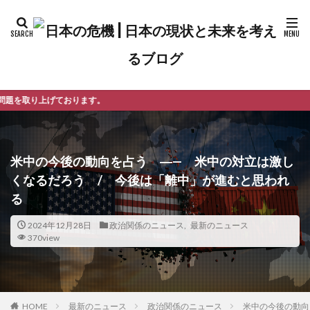
。
米中の今後の動向を占う ―— 米中の対立は激し
くなるだろう / 今後は「離中」が進むと思われ
る
2024年12月28日
政治関係のニュース
,
最新のニュース
370view
最新のニュース
政治関係のニュース
米中の今後の動向
HOME