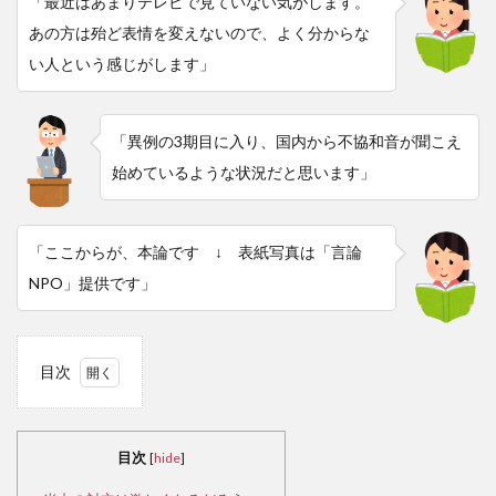
「最近はあまりテレビで見ていない気がします。
あの方は殆ど表情を変えないので、よく分からな
い人という感じがします」
「異例の3期目に入り、国内から不協和音が聞こえ
始めているような状況だと思います」
「ここからが、本論です ↓ 表紙写真は「言論
NPO」提供です」
目次
1
米
中の
目次
[
hide
]
対立