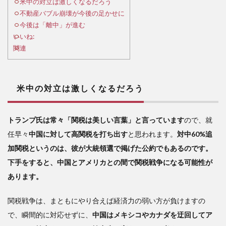
は激
米中の対立は激しくなるだろう
しく
不動産バブル崩壊が今後の足かせに
なる
今後は「離中」が進む
だろ
いいね:
う
関連
2
不
動産
米中の対立は激しくなるだろう
バブ
ル崩
壊が
トランプ氏は常々「関税は美しい言葉」と言っています
ので、就
今後
任早々
中国に対して高関税を打ち出す
と思われます。
対中60%追
の足
かせ
加関税というのは、彼が大統領選で掲げた公約でもあるのです。
に
下手をすると、中国とアメリカとの間で関税戦争になる可能性が
3
あります。
今
後は
関税戦争は、まともにやり合えば経済力の弱い方が負けますの
「離
で、瞬間的に対応せずに、
中国はメキシコやカナダを迂回してア
中」