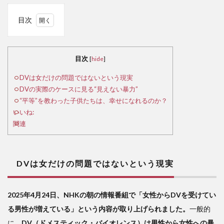
目次
1
DV
目次
[
hide
]
は女
だけ
DVは女だけの問題ではないという現実
の問
DVの実際のケースに見る“見えない暴力”
題で
“平等”を教わった子供たちは、幸せになれるのか？
はな
いいね:
いと
関連
いう
現実
2
DVは女だけの問題ではないという現実
DV
の実
際の
2025年4月24日、NHKの朝の情報番組で「女性からDVを受けてい
ケー
る男性が増えている」という内容が取り上げられました。
一般的
スに
見
に、
DV（ドメスティック・バイオレンス）は男性から女性への暴