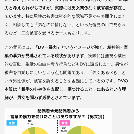
る“見
力と考えられがちですが、実際には男女関係なく被害者が存在し
えな
ています。
特に男性の被害は社会的な認識不足から表面化しにく
い暴
力”
く、相談しても「男なのに情けない」といった偏見の目で見られ
るなど、二次被害を受けるケースもあります。
3
“平
この背景には
等”を
、「DV＝暴力」というイメージが強く、精神的・言
教わ
葉の暴力が見逃されている現状があります
。実際には無視や威圧
った
的な言動、生活の自由を奪う行為などもDVに該当します。男性が
子供
被害を自覚しにくいという点も問題であり、「強くあるべき」と
たち
は、
いう男性像が、被害を訴えることを困難にしているのです。
DVの
幸せ
本質は「相手の心や体を支配し、傷つけること」にあるという理
にな
解が、男女を問わず必要とされています。
れる
の
か？