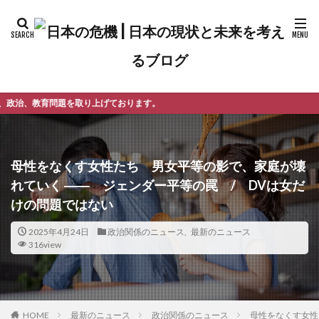
上げております。
母性をなくす女性たち 男女平等の影で、家庭が壊
れていく ―― ジェンダー平等の罠 / DVは女だ
けの問題ではない
2025年4月24日
政治関係のニュース
,
最新のニュース
316view
最新のニュース
政治関係のニュース
母性をなくす女性
HOME