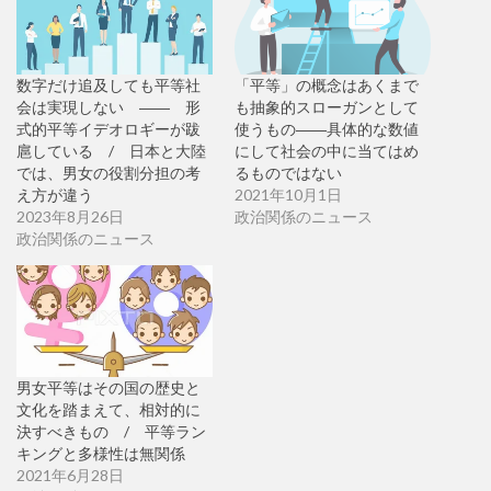
数字だけ追及しても平等社
「平等」の概念はあくまで
会は実現しない ―― 形
も抽象的スローガンとして
式的平等イデオロギーが跋
使うもの――具体的な数値
扈している / 日本と大陸
にして社会の中に当てはめ
では、男女の役割分担の考
るものではない
え方が違う
2021年10月1日
2023年8月26日
政治関係のニュース
政治関係のニュース
男女平等はその国の歴史と
文化を踏まえて、相対的に
決すべきもの / 平等ラン
キングと多様性は無関係
2021年6月28日