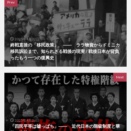
Prev
2025年4月22日
終戦直後の「移民政策」 ―― ララ物資からドミニカ
移民訴訟まで、知られざる戦後の現実 / 戦後日本が背負
ったもう一つの復興史
Next
2025年4月26日
「四民平等は嘘っぱち」―― 近代日本の階級制度と華