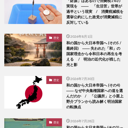
「財源」はあるので消費税1%の
実現を ―― 「生活苦」世帯が
過半という現実 / 消費税減税を
選挙公約にした政党が消費減税に
反対している
2026年8月1日
歴史
和の国から大日本帝国へ (その5 /
最終回) ―― 失われた「和」の
国家理念から令和日本の再生を考
える / 明治の近代化が残した
光と影
2026年7月30日
歴史
和の国から大日本帝国へ (その4)
―― なぜ中央集権国家への道を選
んだのか / 「公議所」と小栗上
野介プランから読み解く明治国家
の転換点
2026年7月28日
歴史
和の国から大日本帝国へ(その3) —