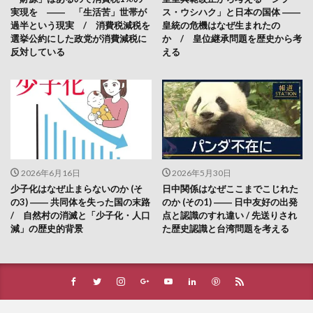
実現を ―― 「生活苦」世帯が
ス・ウシハク」と日本の国体 ――
過半という現実 / 消費税減税を
皇統の危機はなぜ生まれたの
選挙公約にした政党が消費減税に
か / 皇位継承問題を歴史から考
反対している
える
2026年6月16日
2026年5月30日
少子化はなぜ止まらないのか (そ
日中関係はなぜここまでこじれた
の3) ―― 共同体を失った国の末路
のか (その1) ―― 日中友好の出発
/ 自然村の消滅と「少子化・人口
点と認識のすれ違い / 先送りされ
減」の歴史的背景
た歴史認識と台湾問題を考える