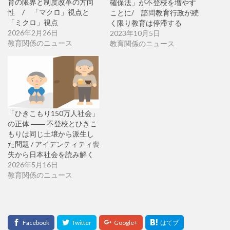
育の限界と制度改革の方向
確保法」が不登校を増やす
性 / 「マクロ」視点と
ことに/ 諮問教育行政が続
「ミクロ」視点
く限り教育は停滞する
2026年2月26日
2023年10月5日
教育関係のニュース
教育関係のニュース
「ひきこもり150万人社会」
の正体 ―― 不登校とひきこ
もりは同じ土壌から派生し
た問題 / アイデンティティ喪
失から日本社会を読み解く
2026年5月16日
教育関係のニュース