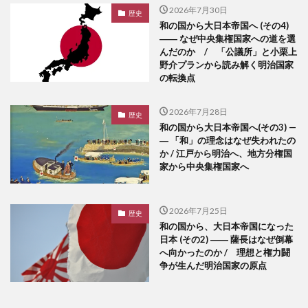
2026年7月30日
歴史
和の国から大日本帝国へ (その4)
―― なぜ中央集権国家への道を選
んだのか / 「公議所」と小栗上
野介プランから読み解く明治国家
の転換点
2026年7月28日
歴史
和の国から大日本帝国へ(その3) —
― 「和」の理念はなぜ失われたの
か / 江戸から明治へ、地方分権国
家から中央集権国家へ
2026年7月25日
歴史
和の国から、大日本帝国になった
日本 (その2) ―― 薩長はなぜ倒幕
へ向かったのか / 理想と権力闘
争が生んだ明治国家の原点