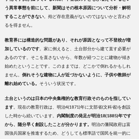
実情
う異常事態を前にして、新聞はその根本原因について分析・解明
に合
わせ
することができない
。殆ど存在意義がないのではないかと言わざ
た教
るを得ません。
育が
行わ
教育界には構造的な問題があり、それが原因となって不登校が増
れて
加しているのです
いた
。家に例えると、土台部分から建て直す必要が
あるのです。そこを直さないから、年数が経つごとに建物が傾き
3
始めたということです。このままでは、どこかで倒れるかもしれ
戦
前は
ません。
倒れそうな建物に人が近づかないように、子供や教師が
矛盾
離れ始めている。
そういう状況です。
が顕
在化
土台というのは日本の中央集権的な教育行政そのものを指してい
しな
かっ
ます
。現在の教育行政は、明治4(1871)年に文部省(文科省)を創設
た
した時から続いています。
内閣制度の発足が明治18(1885)年です
から、随分早く創設したことが分かります。
明治の藩閥政府は富
国強兵国家を推進するため、どうしても標準語で国民を統一的に