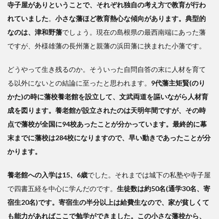
寺子屋がありということで、それぞれ独自の考え方で教育が行わ
れていました
。
小さな藩ほど教育熱心な傾向があります。典型的
なのは、津和野藩
でしょう。現在の島根県の最西南端にあった藩
ですが、外様雄藩の長州藩と親藩の浜田藩に挟まれた小藩です。
どうやって生き残るのか。そういった自問自答の末に人材を育て
る以外にないとの結論に至ったと思われます。
9代藩主矩賢(のり
かた)の時に藩校養老館を設立して、文武両道を謳いながら人材育
成を図ります。養老館が設立されたのは天明年間ですが、その時
点で藩校が全国に94校あったことが分かっています。最終的に幕
末までに藩校は284校になりますので、早い動きであったことが分
かります。
養老館への入学は15、6歳
でした。それまでは城下の私塾や寺子屋
で四書五経を中心に学んだのです。
生徒数は約50名(通学30名、寄
宿生20名)です。寄宿生の半分以上は給費生なので、家が貧しくて
も能力があればここで勉学ができました。この小さな藩校から、