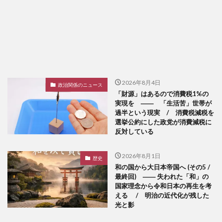
2026年8月4日
政治関係のニュース
「財源」はあるので消費税1%の
実現を ―― 「生活苦」世帯が
過半という現実 / 消費税減税を
選挙公約にした政党が消費減税に
反対している
2026年8月1日
歴史
和の国から大日本帝国へ (その5 /
最終回) ―― 失われた「和」の
国家理念から令和日本の再生を考
える / 明治の近代化が残した
光と影