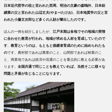
日本近代哲学の祖と言われた西周、明治の文豪の森鴎外、日本紡
績業の父と言われた山辺丈夫(やまべたけお)、日本地質学の父と言
われた小藤文次郎など多くの人財が輩出したのです。
ほんの一例を紹介しましたが、
江戸末期は各地でその地域の実情
に合わせた教育が行われ、地域が求める人材を育成していたので
す
。
教育というのは、もともと後継者育成のために始められたも
の
です。農村部であれば農業のこと、山間部であれば林業のこ
と、商業地であれば経済や流通のことを重点的に教える必要があ
ります。
全国共通で同じことを教えていれば、当然そこに様々な
問題と矛盾が生じることになります。