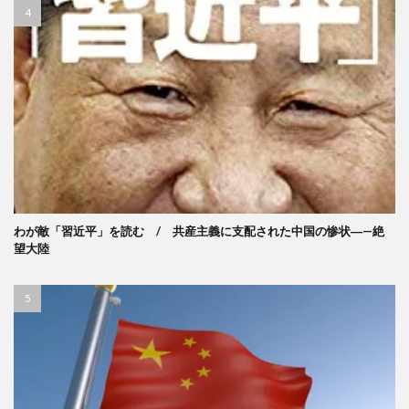
わが敵「習近平」を読む / 共産主義に支配された中国の惨状―—絶
望大陸