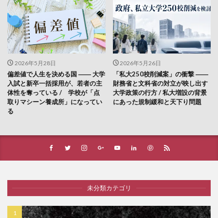
2026年5月28日
2026年5月26日
偏差値で人生を決める国 ―― 大学
「私大250校削減案」の衝撃 ――
入試と新卒一括採用が、若者の主
財務省と文科省の対立が映し出す
体性を奪っている / 学校が「点
大学政策の行方 / 私大増設の背景
取りマシーン養成所」になってい
にあった規制緩和と天下り問題
る
未分類カテゴリ