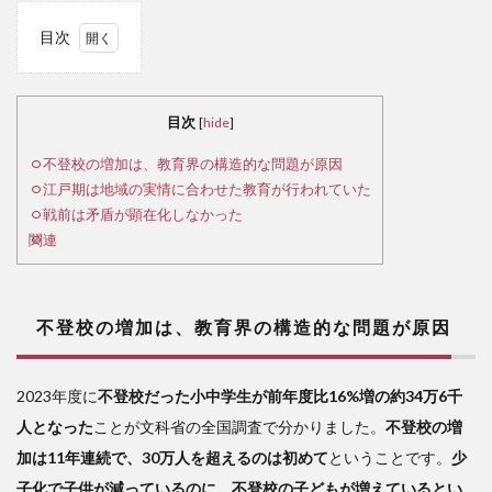
目次
1
不
登校
目次
[
hide
]
の増
加
不登校の増加は、教育界の構造的な問題が原因
は、
江戸期は地域の実情に合わせた教育が行われていた
教育
戦前は矛盾が顕在化しなかった
界の
関連
構造
的な
問題
が原
不登校の増加は、教育界の構造的な問題が原因
因
2
2023年度に
不登校だった小中学生が前年度比16%増の約34万6千
江
人となった
ことが文科省の全国調査で分かりました。
不登校の増
戸期
は地
加は11年連続で、30万人を超えるのは初めて
ということです。
少
域の
子化で子供が減っているのに、不登校の子どもが増えているとい