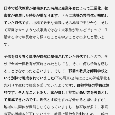
日本で近代教育が整備された時期と産業革命によって工業化、都
市化が進展した時期が重なります
。さらに
地域の共同体が機能し
ていた時代
です。地域で必要な知識はその地域で学び合う、そし
て家庭は今のような核家族ではなく大家族が殆んどですので、生
活する中で年長者から様々なことを学ぶことが出来たと思いま
す。
子供を取り巻く環境が自然に整備されていた時代
でしたので、学
校で全国一律教育が実施されたとしても、そこに何ら矛盾を感じ
ることはなかったと思います。そして、
戦前の教員は師範学校と
いう別枠で養成されていました(
下の写真
/
当時はどこの師範学校も
丸刈り学生服で授業を受けていたようです
)。師範学校の学費は無
料です。そんなこともあり、家が貧しく能力が高い方を教員とし
て養成できたのです。
現代と比較をすれば分かると思いますが、
地域の共同体が機能しなくなっていますし、核家族が多く、家庭
教育の機能も低下しています。教員は開放免許制のため、一般の