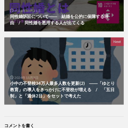
2024年10月31日
同性婚訴訟について―― 結婚を公的に保障する理
由 / 同性婚を悪用する人が出てくる
Next
2024年11月5日
小中の不登校34万人最多人数を更新(2) ――「ゆとり
教育」の導入をきっかけに不登校が増える / 「五日
制」と「週休2日」をセットで考えた
コメントを書く