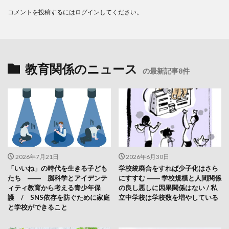
コメントを投稿するには
ログイン
してください。
教育関係のニュース
の最新記事8件
2026年7月21日
2026年6月30日
「いいね」の時代を生きる子ども
学校統廃合をすれば少子化はさら
たち ―― 脳科学とアイデンテ
にすすむ ―― 学校規模と人間関係
ィティ教育から考える青少年保
の良し悪しに因果関係はない / 私
護 / SNS依存を防ぐために家庭
立中学校は学校数を増やしている
と学校ができること