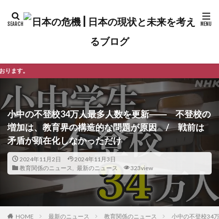
ようこそ日本の
小中の不登校34万人最多人数を更新―― 不登校の
増加は、教育界の構造的な問題が原因 / 戦前は
矛盾が顕在化しなかっただけ
2024年11月2日
2024年11月3日
教育関係のニュース
,
最新のニュース
323view
最新のニュース
教育関係のニュース
小中の不登校34
HOME