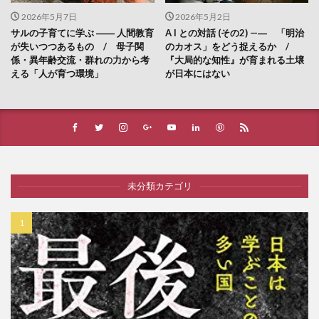
2026年5月7日
2026年5月2日
サルの子育てに学ぶ ―― 人間教育
A I との対話 (その2) —― 「明治
が失いつつあるもの / 母子関
のカオス」をどう捉えるか /
係・異年齢交流・群れの力から考
『大局的な知性』が育まれる土壌
える「人が育つ環境」
が日本にはない
未分類カテゴリ