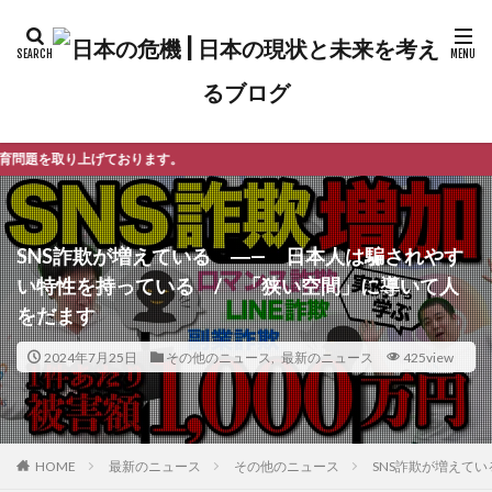
ます。
SNS詐欺が増えている ―— 日本人は騙されやす
い特性を持っている / 「狭い空間」に導いて人
をだます
2024年7月25日
その他のニュース
,
最新のニュース
425view
最新のニュース
その他のニュース
SNS詐欺が増えて
HOME