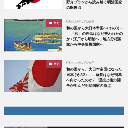
野介プランから読み解く明治国家
の転換点
2026年7月28日
歴史
和の国から大日本帝国へ(その3) —
― 「和」の理念はなぜ失われたの
か / 江戸から明治へ、地方分権国
家から中央集権国家へ
2026年7月25日
歴史
和の国から、大日本帝国になった
日本 (その2) ―― 薩長はなぜ倒幕
へ向かったのか / 理想と権力闘
争が生んだ明治国家の原点