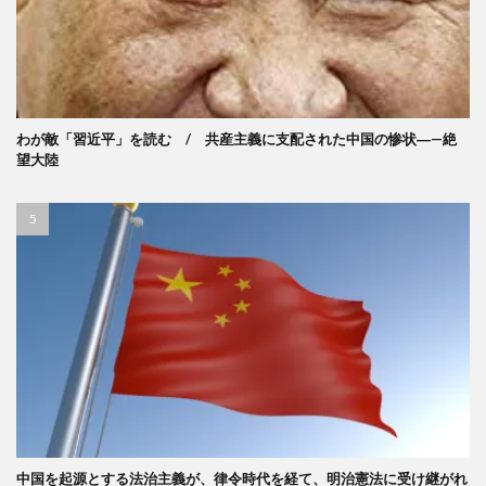
わが敵「習近平」を読む / 共産主義に支配された中国の惨状―—絶
望大陸
中国を起源とする法治主義が、律令時代を経て、明治憲法に受け継がれ