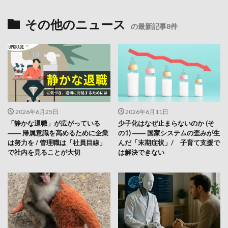
その他のニュース
の最新記事8件
2026年6月25日
2026年6月11日
「静かな退職」が広がっている
少子化はなぜ止まらないのか (そ
―― 帰属意識を高めるために企業
の1) ―― 国家システムの歪みが生
は努力を / 管理職は「社員目線」
んだ「末期症状」/ 子育て支援で
で社内を見ることが大切
は解決できない