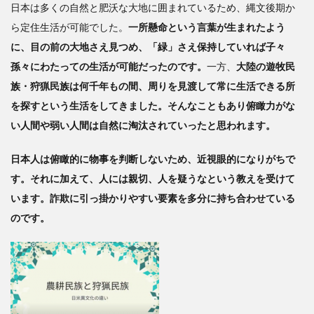
日本は多くの自然と肥沃な大地に囲まれているため、縄文後期か
3
ら定住生活が可能でした。
一所懸命という言葉が生まれたよう
上
に、目の前の大地さえ見つめ、「緑」さえ保持していれば子々
手い
話に
孫々にわたっての生活が可能だったのです。
一方、
大陸の遊牧民
はワ
族・狩猟民族は何千年もの間、周りを見渡して常に生活できる所
ナが
を探すという生活をしてきました。そんなこともあり俯瞰力がな
待っ
てい
い人間や弱い人間は自然に淘汰されていったと思われます。
る
日本人は俯瞰的に物事を判断しないため、近視眼的になりがちで
す。それに加えて、人には親切、人を疑うなという教えを受けて
います。詐欺に引っ掛かりやすい要素を多分に持ち合わせている
のです。