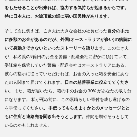
をもたせることが出来れば、協力する気持ちが起きるからです。
特に日本人は、お涙頂戴の話に弱い国民性があります。
そして次に
例えば、亡き夫は大きな会社の社長だった
自分の手元
に多額のお金があるのだが、外国(オーストラリアが多い)の病院に
いて身動きできないといったストーリーを語ります
。この亡き夫
が、私名義の9億円のお金を警備・配送会社に密かに預けていて、
委託箱を保管していた警備・配送会社はオーストラリアにある。
彼らの指示に従っていただければ、お金の入った箱を安全にあな
たの玄関まで届けてくれます。
日本の慈善事業に役立ててくださ
い
。 また、箱が届いたら、箱の中のお金の 30% があなたの取り分
になります。 私が死ぬ前に、この素​​晴らしい寄付を成し遂げるの
を手伝ってください
。
手伝ってもらえますかとのメッセージとと
もに住所と連絡先を聞き出そうとします
。仲間を増やそうとして
いるのかもしれません。