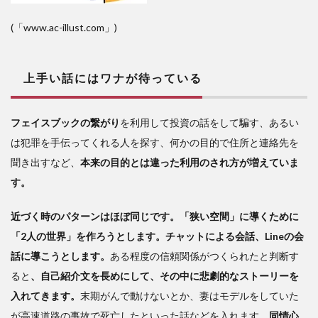
(「www.ac-illust.com」)
上手い話にはワナが待っている
フェイスブックの繋がり
を利用して投資の話をして騙す、あるい
は犯罪を手伝ってくれる人を探す、何かの目的で住所と連絡先を
聞き出すなど、
本来の目的とは違った利用のされ方が増えていま
す。
近づく時のパターンはほぼ同じです。「狭い空間」に導くために
「2人の世界」を作ろうとします。チャットによる会話、Lineの会
話に導こうとします。
ある程度の信頼関係がつくられたと判断す
ると
、自己紹介文を長めにして、その中に悲劇的なストーリーを
入れてきます。
末期がんで動けないとか、妻はモデルをしていた
が高速道路の事故で死亡したといった話などを入れます。
同情心