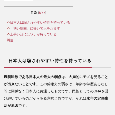
日
本人
目次
[
hide
]
は騙
され
日本人は騙されやすい特性を持っている
やす
「狭い空間」に導いて人をだます
い特
上手い話にはワナが待っている
性を
関連
持っ
てい
る
日本人は騙されやすい特性を持っている
2
「狭
農耕民族である日本人の最大の弱点は、大局的にモノを見ること
い空
が出来ないことです
。この俯瞰力の弱さは、年齢や学歴あるなし
間」
に導
等に関係なく日本人に共通したものです。民族としてのDNAを受
いて
け継いでいるのだからある意味当然ですが、それは
永年の定住生
人を
活が原因
です。
だま
す