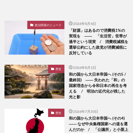
2026年8月4日
政治関係のニュース
「財源」はあるので消費税1%の
実現を ―― 「生活苦」世帯が
過半という現実 / 消費税減税を
選挙公約にした政党が消費減税に
反対している
2026年8月1日
歴史
和の国から大日本帝国へ (その5 /
最終回) ―― 失われた「和」の
国家理念から令和日本の再生を考
える / 明治の近代化が残した
光と影
2026年7月30日
歴史
和の国から大日本帝国へ (その4)
―― なぜ中央集権国家への道を選
んだのか / 「公議所」と小栗上