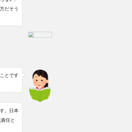
方だそう
ことです
す。日本
無責任と