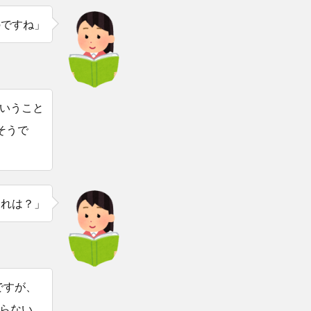
のですね」
いうこと
そうで
それは？」
報ですが、
らない、