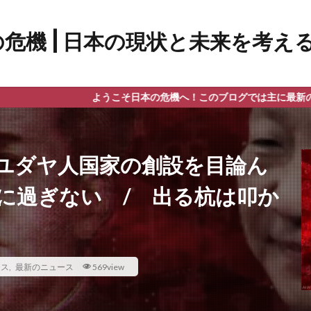
ようこそ日本の危機へ！このブログでは主に最新のニュース、政治
ユダヤ人国家の創設を目論ん
に過ぎない / 出る杭は叩か
ース
,
最新のニュース
569view