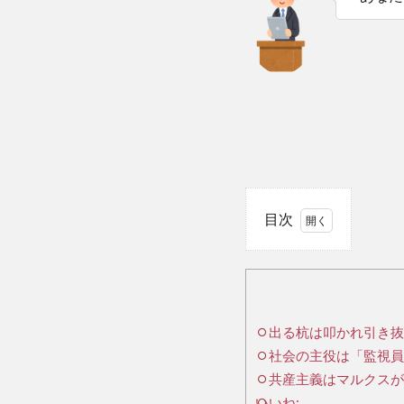
目次
1
出
る杭
は叩
出る杭は叩かれ引き抜
かれ
社会の主役は「監視員
引き
抜か
共産主義はマルクスが
れ、
いいね: