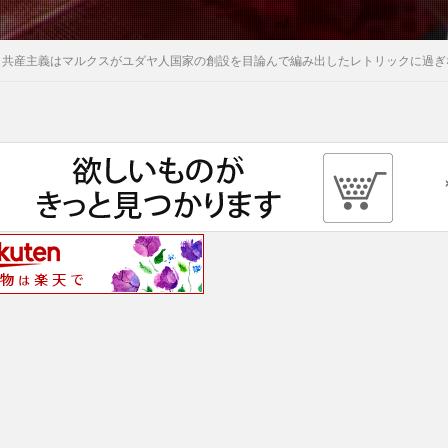
共産主義はマルクスがユダヤ人国家の創設を目論んで編み出したレトリックに過ぎ