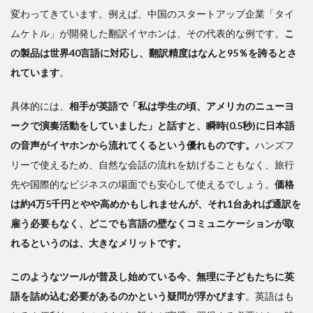
変わってきています。例えば、中国のスタートアップ企業「タイ
ムケトル」が開発した翻訳イヤホンは、その代表的な例です。
こ
の製品は世界40言語に対応し、翻訳精度はなんと95％を誇るとさ
れています
。
具体的には、
相手が英語で「私は学生の頃、アメリカのニューヨ
ークで演奏活動をしていました」と話すと、瞬時(0.5秒)に日本語
の音声がイヤホンから流れてくるという優れものです。
ハンズフ
リーで使えるため、自然な会話の流れを妨げることもなく、旅行
先や国際的なビジネスの場面でも安心して使えるでしょう。
価格
は約4万5千円とやや高めかもしれませんが、それ1台あれば通訳を
雇う必要もなく、どこでも言語の壁なくコミュニケーションが取
れるというのは、大きなメリットです。
このようなツールが普及し始めている今、無理に子どもたちに英
語を詰め込む必要があるのかという疑問が浮かびます
。英語はも