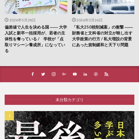
2026年5月28日
2026年5月26日
偏差値で人生を決める国 ―― 大学
「私大250校削減案」の衝撃 ――
入試と新卒一括採用が、若者の主
財務省と文科省の対立が映し出す
体性を奪っている / 学校が「点
大学政策の行方 / 私大増設の背景
取りマシーン養成所」になってい
にあった規制緩和と天下り問題
る
未分類カテゴリ