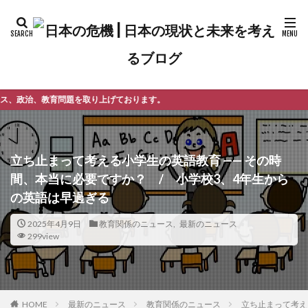
上げております。
立ち止まって考える小学生の英語教育 —— その時
間、本当に必要ですか？ / 小学校3、4年生から
の英語は早過ぎる
2025年4月9日
教育関係のニュース
,
最新のニュース
299view
最新のニュース
教育関係のニュース
立ち止まって考え
HOME