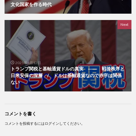
文化国家を作る時代
Next
2025年4月12日
トランプ関税と基軸通貨ドルの真実 ―― 戦後秩序と
日米安保の深層 / ドルは基軸通貨なので赤字は関係
ない
コメントを書く
コメントを投稿するには
ログイン
してください。