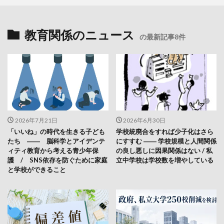
教育関係のニュース
の最新記事8件
2026年7月21日
2026年6月30日
「いいね」の時代を生きる子ども
学校統廃合をすれば少子化はさら
たち ―― 脳科学とアイデンテ
にすすむ ―― 学校規模と人間関係
ィティ教育から考える青少年保
の良し悪しに因果関係はない / 私
護 / SNS依存を防ぐために家庭
立中学校は学校数を増やしている
と学校ができること