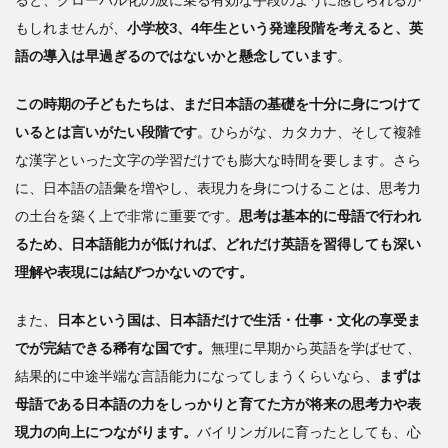
の話
もしれませんが、
小学校3、4年生という発達段階を考えると、英
3
語の導入は早過ぎるのではないかと懸念しています
。
東
京都
この時期の子どもたちは、まだ日本語の基礎を十分に身につけて
のス
いるとは言いがたい段階です
ピー
。ひらがな、カタカナ、そして複雑
キン
な漢字といった文字の学習だけでも膨大な時間を要します。さら
グテ
に、日本語の語彙を増やし、表現力を身につけることは、思考力
スト
の土台を築く上で非常に重要です。
も不
思考は基本的に母語で行われ
要
るため、日本語能力が低ければ、どれだけ英語を習得しても深い
理解や表現には結びつかないのです。
また、
日本という国は、日本語だけで生活・仕事・文化の享受ま
でが完結できる稀有な国です。
無理に早期から英語を学ばせて、
結果的に中途半端な言語能力になってしまうくらいなら、
まずは
母語である日本語の力をしっかりと育てた方が将来の思考力や表
現力の向上につながります。
バイリンガルに育ったとしても、心