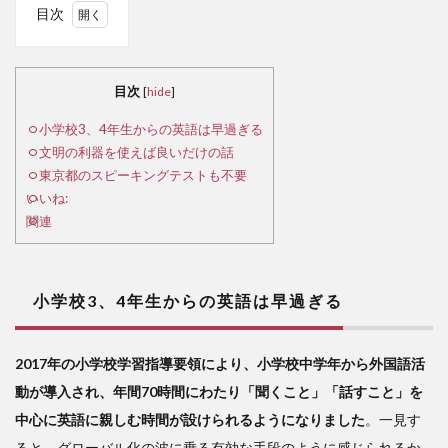
目次
1
小
学校
目次
[
hide
]
3、
4年
小学校3、4年生からの英語は早過ぎる
生か
文明の利器を使えば良いだけの話
らの
東京都のスピーキングテストも不要
英語
いいね:
は早
関連
過ぎ
る
2
小学校3、4年生からの英語は早過ぎる
文
明の
利器
2017年の小学校学習指導要領により、小学校中学年から外国語活
を使
動が導入され、年間70時間にわたり「聞くこと」「話すこと」を
えば
良い
中心に英語に親しむ時間が設けられるようになりました
。一見す
だけ
ると、グローバル化の波に乗る有効な手段のように感じられるか