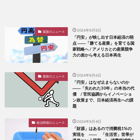
2026年8月8日
最新のニュース
「円安」が映し出す日本経済の弱
点 ――「勝てる産業」を育てる国
家戦略へ / アメリカとの産業競争
力の差から考える日本再生
2026年8月6日
最新のニュース
「円安」はなぜ止まらないのか
――「失われた30年」の本当の代
償 / 官民協調からイノベーショ
ン政策まで、日本経済再生への課
題
2026年8月4日
政治関係のニュース
「財源」はあるので消費税1%の
実現を ―― 「生活苦」世帯が