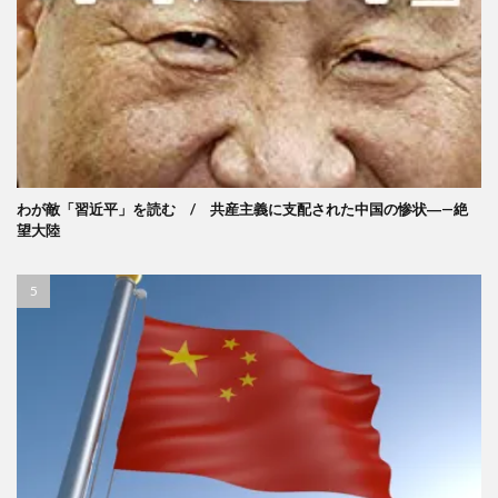
わが敵「習近平」を読む / 共産主義に支配された中国の惨状―—絶
望大陸