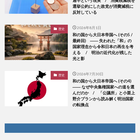
過半という現実 / 消費税減税を
選挙公約にした政党が消費減税に
反対している
2026年8月1日
歴史
和の国から大日本帝国へ (その5 /
最終回) ―― 失われた「和」の
国家理念から令和日本の再生を考
える / 明治の近代化が残した
光と影
2026年7月30日
歴史
和の国から大日本帝国へ (その4)
―― なぜ中央集権国家への道を選
んだのか / 「公議所」と小栗上
野介プランから読み解く明治国家
の転換点