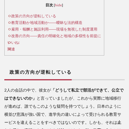
策の
目次
[
hide
]
方向
が逆
政策の方向が逆転している
転し
教育活動か地域活動か――曖昧な法的構造
てい
雇用・報酬と施設利用――現場を無視した制度運用
る
改善の方向――責任の明確化と地域の多様性を前提に
いいね:
2
関連
教
育活
動か
地域
政策の方向が逆転している
活動
か
――
2人の会話の中で、彼女が
「どうして私立で部活ができて、公立で
曖昧
はできないのか」
と言っていましたが、これから実際に地域移行
な法
的構
が進めば、誰でもこのような疑問を持つでしょう。日本のように
造
横並び意識が強い国で、進学先の違いによって受けられる教育サ
3
ービスを違えることをすべきではないのです。しかも、それは
止
雇