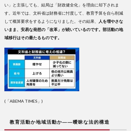
と地
い」と主張しても、結局は「財政健全化」を理由に却下されま
域の
す。近年では、文科省は財務省に忖度して、教育予算を自ら削減
多様
性を
して概算要求をするようになりました。その結果、
人を増やさな
前提
いまま、安易な発想の「改革」が続いているのです。部活動の地
に
域移行はその最たるものです。
(「ABEMA TIMES」)
教育活動か地域活動か――
曖昧な法的構造