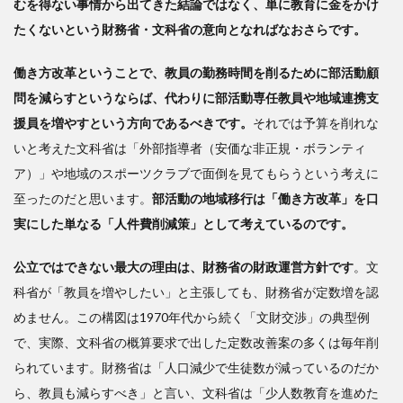
むを得ない事情から出てきた結論ではなく、単に教育に金をかけ
用・
たくないという財務省・文科省の意向となればなおさらです。
報酬
と施
設利
働き方改革ということで、教員の勤務時間を削るために部活動顧
用
問を減らすというならば、代わりに部活動専任教員や地域連携支
――
援員を増やすという方向であるべきです。
それでは予算を削れな
現場
を無
いと考えた文科省は「外部指導者（安価な非正規・ボランティ
視し
ア）」や地域のスポーツクラブで面倒を見てもらうという考えに
た制
至ったのだと思います。
部活動の地域移行は「働き方改革」を口
度運
用
実にした単なる「人件費削減策」として考えているのです。
4
公立ではできない最大の理由は、財務省の財政運営方針です
。文
改
科省が「教員を増やしたい」と主張しても、財務省が定数増を認
善の
方向
めません。この構図は1970年代から続く「文財交渉」の典型例
――
で、実際、文科省の概算要求で出した定数改善案の多くは毎年削
責任
られています。財務省は「人口減少で生徒数が減っているのだか
の明
確化
ら、教員も減らすべき」と言い、文科省は「少人数教育を進めた