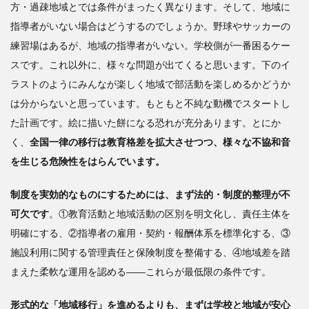
方・過疎地域とでは条件がまったく異なります。そして、地域に
指導者がいない場合はどうするのでしょうか。野球やサッカーの
練習場はあるが、地域の指導者がいない。学校側が一番困るケー
スです。これ以外に、様々な問題が出てくると思います。下のイ
ラストのようにみんなが楽しく地域で部活動を楽しめるかどうか
は分からないと思っています。もともと不純な動機でスタートし
た計画です。絵に描いた餅になる恐れが充分あります。とにか
く、
全国一律の移行は教育格差を拡大させつつ、様々な不協和音
を生じる危険性をはらんでいます。
制度を実効的なものにするためには、まず法的・制度的整理が不
可欠です
。①教育活動と地域活動の区別を明文化し、責任主体を
明確にする、②指導者の雇用・契約・報酬体系を標準化する、③
施設利用に関する管理責任と保険制度を整備する、④地域差を踏
まえた柔軟な運用を認める――これらが最低限の条件です。
形式的な「地域移行」を進めるよりも、まずは学校と地域が安心