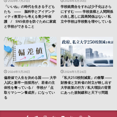
2026年7月21日
2026年6月30日
「いいね」の時代を生きる子ども
学校統廃合をすれば少子化はさら
たち ―― 脳科学とアイデンテ
にすすむ ―― 学校規模と人間関係
ィティ教育から考える青少年保
の良し悪しに因果関係はない / 私
護 / SNS依存を防ぐために家庭
立中学校は学校数を増やしている
と学校ができること
2026年5月28日
2026年5月26日
偏差値で人生を決める国 ―― 大学
「私大250校削減案」の衝撃 ――
入試と新卒一括採用が、若者の主
財務省と文科省の対立が映し出す
体性を奪っている / 学校が「点
大学政策の行方 / 私大増設の背景
取りマシーン養成所」になってい
にあった規制緩和と天下り問題
る