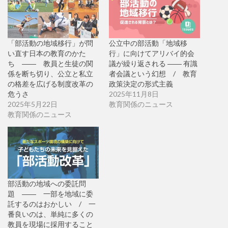
「部活動の地域移行」が問
公立中の部活動「地域移
い直す日本の教育のかた
行」に向けてアリバイ的会
ち ―― 教員と生徒の関
議が繰り返される ―― 有識
係を断ち切り、公立と私立
者会議という幻想 / 教育
の格差を広げる制度改革の
政策決定の形式主義
危うさ
2025年11月8日
2025年5月22日
教育関係のニュース
教育関係のニュース
部活動の地域への委託問
題 ―― 一部を地域に委
託するのはおかしい / 一
番良いのは、単純に多くの
教員を現場に採用すること