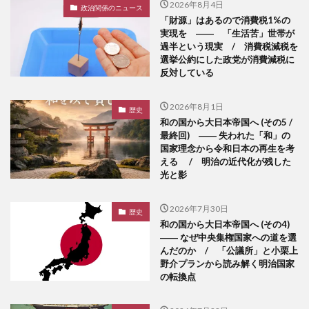
2026年8月4日
政治関係のニュース
「財源」はあるので消費税1%の
実現を ―― 「生活苦」世帯が
過半という現実 / 消費税減税を
選挙公約にした政党が消費減税に
反対している
2026年8月1日
歴史
和の国から大日本帝国へ (その5 /
最終回) ―― 失われた「和」の
国家理念から令和日本の再生を考
える / 明治の近代化が残した
光と影
2026年7月30日
歴史
和の国から大日本帝国へ (その4)
―― なぜ中央集権国家への道を選
んだのか / 「公議所」と小栗上
野介プランから読み解く明治国家
の転換点