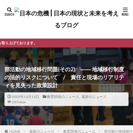
よ
部活動の地域移行問題(その2) ―― 地域移行制度
の法的リスクについて / 責任と現場のリアリテ
ィを見失った政策設計
2025年11月11日
教育関係のニュース
,
最新のニュース
297view
最新のニュース
教育関係のニュース
部活動の地域移行
HOME