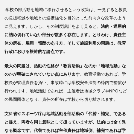
学校の部活動を地域に移行させるという政策は、一見すると教員
の負担軽減や地域との連携強化を目的とした前向きな改革のよう
に見えます。しかし、その制度設計をよく見ると、
法的・運用的
に詰め切れていない部分が数多く存在します。とりわけ、責任主
体の所在、雇用・報酬のあり方、そして施設利用の問題は、教育
行政における根幹的な論点です。
最大の問題は、活動の性格が「教育活動」なのか「地域活動」な
のかが明確にされていない点にあります
。教育活動であれば、学
校長が管理責任を負い、事故時には学校安全法制の枠内で補償が
行われます。地域活動であれば、主催者は地域クラブやNPOなど
の民間団体となり、責任の所在は学校から切り離されます。
文科省やスポーツ庁は地域活動を部活動の「代替・補完」である
と捉え、両者を同じ意味として扱っていますが、法的には全く異
なる概念です
。
代替であれば主催責任は地域側、補完であれば学