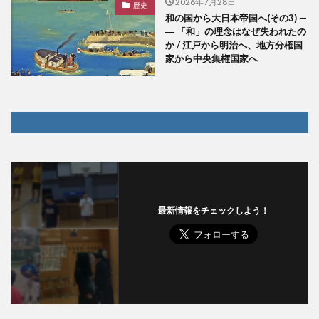
2026年7月28日
歴史
和の国から大日本帝国へ(その3) —
― 「和」の理念はなぜ失われたの
か / 江戸から明治へ、地方分権国
家から中央集権国家へ
最新情報をチェックしよう！